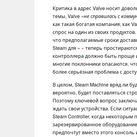
Критика в адрес Valve носит дово
темы, Valve
«не справилась с комму
как такая богатая компания, как V
спрос на один из своих продуктов
что предполагаемые сроки доста
Steam для «
»
теперь простираются
контроллера должно быть проще и
многие поклонники опасаются, что
более серьёзная проблема с дост
В целом, Steam Machine вряд ли б
вероятно, будет поставляться стр
Поэтому ключевой вопрос заключае
ждать свои устройства. Если ситу
Steam Controller, когда некоторы
зарезервированное оборудование 
предпочтут вместо этого консоль