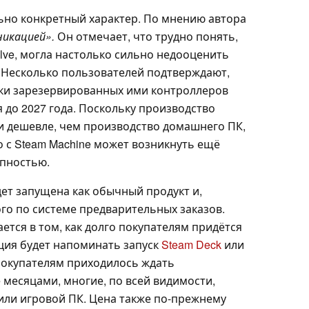
льно конкретный характер. По мнению автора
никацией».
Он отмечает, что трудно понять,
alve, могла настолько сильно недооценить
. Несколько пользователей подтверждают,
вки зарезервированных ими контроллеров
 до 2027 года. Поскольку производство
 дешевле, чем производство домашнего ПК,
 с Steam Machine может возникнуть ещё
упностью.
удет запущена как обычный продукт и,
ого по системе предварительных заказов.
тся в том, как долго покупателям придётся
ация будет напоминать запуск
Steam Deck
или
м покупателям приходилось ждать
месяцами, многие, по всей видимости,
 или игровой ПК. Цена также по-прежнему