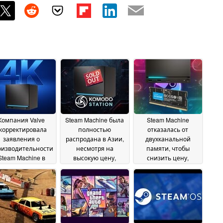
Компания Valve
Steam Machine была
Steam Machine
корректировала
полностью
отказалась от
заявления о
распродана в Азии,
двухканальной
оизводительности
несмотря на
памяти, чтобы
Steam Machine в
высокую цену,
снизить цену,
разрешении 4K,
поскольку в
однако технические
скольку в обзорах
магазине Valve не
характеристики
подвергается
принимаются
ограничивают
омнению цена
предварительные
производительность
26
заказы
June 2026
24 June 2026
23 June 2026