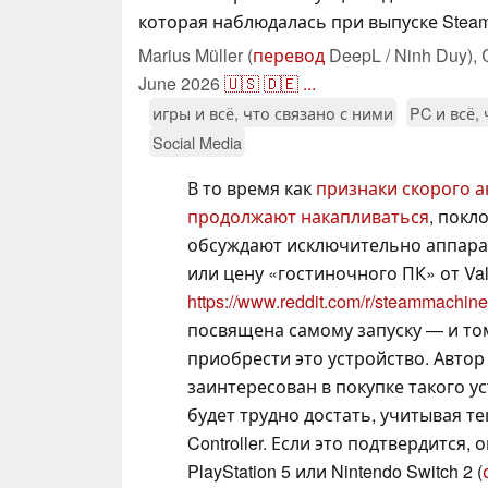
которая наблюдалась при выпуске Steam C
Marius Müller (
перевод
DeepL / Ninh Duy),
June 2026
🇺🇸
🇩🇪
...
игры и всё, что связано с ними
PC и всё,
Social Media
В то время как
признаки скорого а
продолжают накапливаться
, покл
обсуждают исключительно аппара
или цену «гостиночного ПК» от Val
https://www.reddit.com/r/steammachi
посвящена самому запуску — и то
приобрести это устройство. Автор
заинтересован в покупке такого ус
будет трудно достать, учитывая 
Controller. Если это подтвердится
PlayStation 5 или Nintendo Switch 2 (