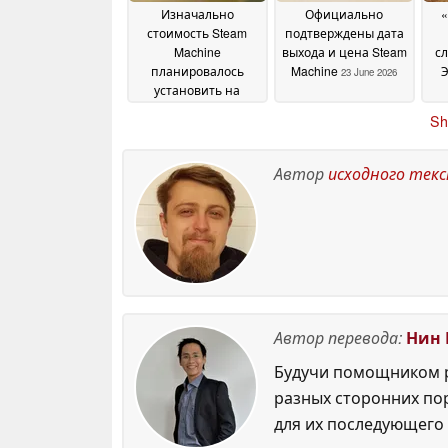
Изначально
Официально
«
стоимость Steam
подтверждены дата
Machine
выхода и цена Steam
с
планировалось
Machine
23 June 2026
установить на
уровне около 750
вп
Sh
долларов, однако, по
St
словам Valve, цена
3 
на устройство
д
Автор
исходного тек
выросла аналогично
тому, как это
произошло с Steam
Deck
23 June 2026
Автор перевода:
Нин 
Будучи помощником р
разных сторонних по
для их последующего 