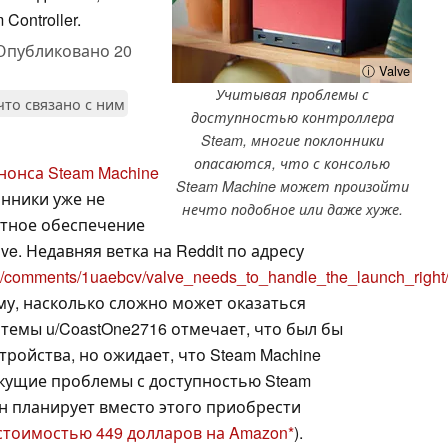
ontroller.
Опубликовано
20
ⓘ Valve
Учитывая проблемы с
 что связано с ним
доступностью контроллера
Steam, многие поклонники
опасаются, что с консолью
нонса Steam Machine
Steam Machine может произойти
онники уже не
нечто подобное или даже хуже.
тное обеспечение
ve. Недавняя ветка на Reddit по адресу
ne/comments/1uaebcv/valve_needs_to_handle_the_launch_right
му, насколько сложно может оказаться
 темы u/CoastOne2716 отмечает, что был бы
тройства, но ожидает, что Steam Machine
текущие проблемы с доступностью Steam
, он планирует вместо этого приобрести
стоимостью 449 долларов на Amazon
).