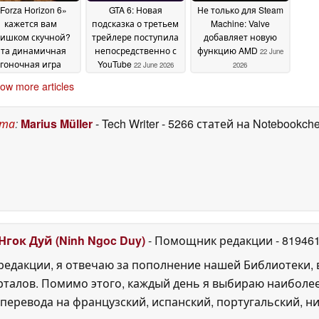
Forza Horizon 6»
GTA 6: Новая
Не только для Steam
кажется вам
подсказка о третьем
Machine: Valve
лишком скучной?
трейлере поступила
добавляет новую
Эта динамичная
непосредственно с
функцию AMD
22 June
гоночная игра
YouTube
22 June 2026
2026
ервые доступна в
ow more articles
eam по цене всего
доллара вместо 30
олларов
22 June 2026
ста
:
Marius Müller
- Tech Writer
- 5266 статей на Notebookch
Нгок Дуй (Ninh Ngoc Duy)
- Помощник редакции
- 81946
едакции, я отвечаю за пополнение нашей Библиотеки, 
рталов. Помимо этого, каждый день я выбираю наиболе
перевода на французский, испанский, португальский, ни