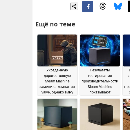
Ещё по теме
Украденную
Результаты
дорогостоящую
тестирования
с
Steam Machine
производительности
заменила компания
Steam Machine
пр
Valve, однако вину
показывают
возлагают на
снижение
нестрогую политику
производительности
по
доставки
на 20 % при
20 July 2026
отсутствии
с
двухканальной
памяти
01 July 2026