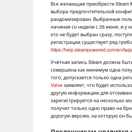
Все желающие приобрести Steam M
выбора предпочтительной конфигу
рандомизирован. Выбранные поль
начиная со недели с 29 июня, и у 
кто не будет выбран сразу, поступ
регистрации существует ряд треб
https://help.steampowered.com/en/fa
Учётная запись Steam должна быть
совершена как минимум одна покуп
того, допускается только одна ре
Valve
заявляет, что будет использ
другую информацию для отсеивани
зарегистрируется на несколько мо
получит только одно право на бр
дорогую версию, на которую он бы
Поклонникам нравится с