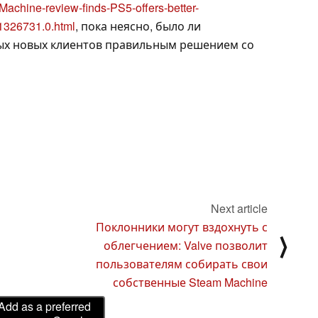
achine-review-finds-PS5-offers-better-
1326731.0.html
, пока неясно, было ли
х новых клиентов правильным решением со
Next article
Поклонники могут вздохнуть с
⟩
облегчением: Valve позволит
пользователям собирать свои
собственные Steam Machine
Add as a preferred