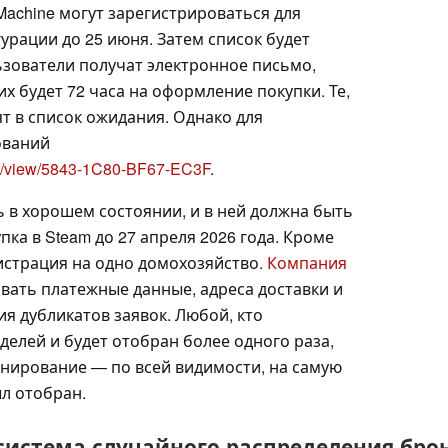
achine могут зарегистрироваться для
рации до 25 июня. Затем список будет
зователи получат электронное письмо,
них будет 72 часа на оформление покупки. Те,
ят в список ожидания. Однако для
ований
qs/view/5843-1C80-BF67-EC3F
.
 в хорошем состоянии, и в ней должна быть
ка в Steam до 27 апреля 2026 года. Кроме
гистрация на одно домохозяйство.
Компания
овать платежные данные, адреса доставки и
я дубликатов заявок. Любой, кто
делей и будет отобран более одного раза,
онирование — по всей видимости, на самую
л отобран.
истема случайного распределения брон