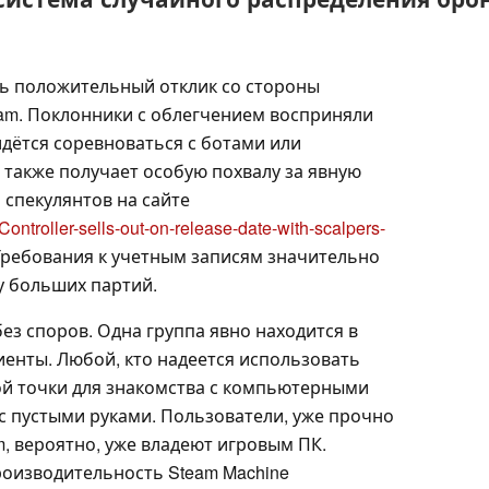
нь положительный отклик со стороны
am. Поклонники с облегчением восприняли
ридётся соревноваться с ботами или
 также получает особую похвалу за явную
 спекулянтов на сайте
ntroller-sells-out-on-release-date-with-scalpers-
 Требования к учетным записям значительно
у больших партий.
без споров. Одна группа явно находится в
енты. Любой, кто надеется использовать
ной точки для знакомства с компьютерными
с пустыми руками. Пользователи, уже прочно
, вероятно, уже владеют игровым ПК.
оизводительность Steam Machine