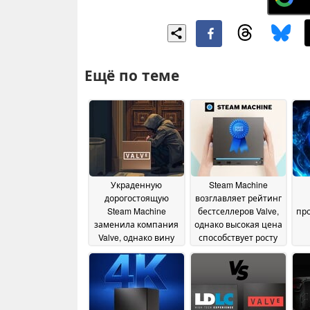
Ещё по теме
Украденную
Steam Machine
дорогостоящую
возглавляет рейтинг
Steam Machine
бестселлеров Valve,
пр
заменила компания
однако высокая цена
Valve, однако вину
способствует росту
возлагают на
популярности мини-
нестрогую политику
ПК
пр
03 July 2026
доставки
20 July 2026