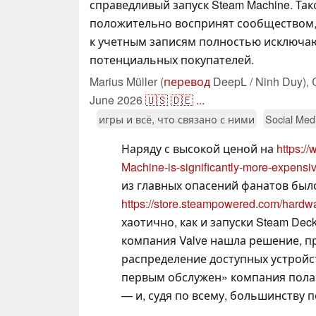
справедливый запуск Steam Machine. Та
положительно воспринят сообществом,
к учетным записям полностью исключаю
потенциальных покупателей.
Marius Müller (
перевод
DeepL / Ninh Duy),
June 2026
🇺🇸
🇩🇪
...
игры и всё, что связано с ними
Social Med
Наряду с высокой ценой на
https:/
Machine-is-significantly-more-expensi
из главных опасений фанатов было 
https://store.steampowered.com/hard
хаотично, как и запуски Steam De
компания Valve нашла решение, п
распределение доступных устрой
первым обслужен» компания пола
— и, судя по всему, большинству п