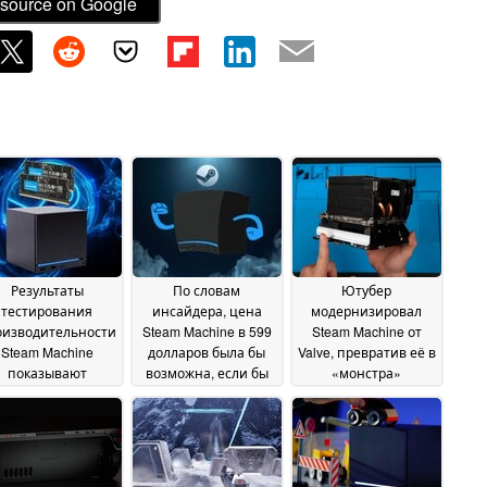
source on Google
Результаты
По словам
Ютубер
тестирования
инсайдера, цена
модернизировал
оизводительности
Steam Machine в 599
Steam Machine от
Steam Machine
долларов была бы
Valve, превратив её в
показывают
возможна, если бы
«монстра»
снижение
Valve справилась с
стоимостью более
оизводительности
проблемой нехватки
3000 долларов с 64
на 20 % при
памяти
ГБ оперативной
28 June 2026
отсутствии
памяти и SSD-
двухканальной
накопителем