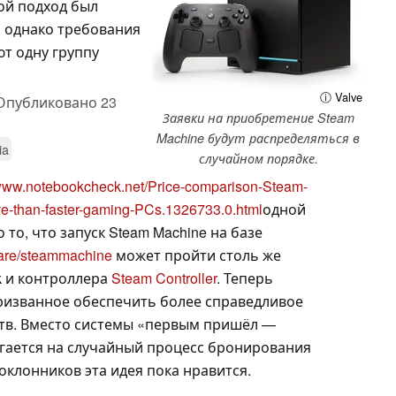
кой подход был
 однако требования
т одну группу
ⓘ Valve
Опубликовано
23
Заявки на приобретение Steam
Machine будут распределяться в
ia
случайном порядке.
/www.notebookcheck.net/Price-comparison-Steam-
ve-than-faster-gaming-PCs.1326733.0.html
одной
то, что запуск Steam Machine на базе
ware/steammachine
может пройти столь же
ck и контроллера
Steam Controller
. Теперь
ризванное обеспечить более справедливое
ств. Вместо системы «первым пришёл —
гается на случайный процесс бронирования
оклонников эта идея пока нравится.