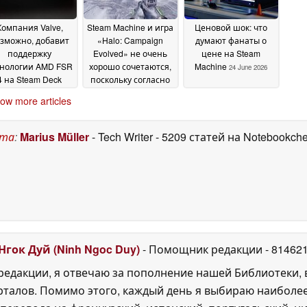
памяти
объёмом 4 ТБ
01 July 2026
27 June
2026
Компания Valve,
Steam Machine и игра
Ценовой шок: что
зможно, добавит
«Halo: Campaign
думают фанаты о
поддержку
Evolved» не очень
цене на Steam
хнологии AMD FSR
хорошо сочетаются,
Machine
24 June 2026
4 на Steam Deck
поскольку согласно
через Proton
официальным
ow more articles
xperimental
системным
25 June
требованиям Steam
2026
Machine относится к
ста
:
Marius Müller
- Tech Writer
- 5209 статей на Notebookch
категории «Низкий»
уровень
24 June 2026
Нгок Дуй (Ninh Ngoc Duy)
- Помощник редакции
- 81462
едакции, я отвечаю за пополнение нашей Библиотеки, 
рталов. Помимо этого, каждый день я выбираю наиболе