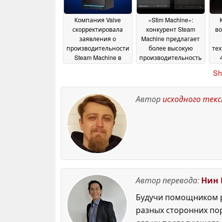
Компания Valve
«Stim Machine»:
скорректировала
конкурент Steam
во
заявления о
Machine предлагает
производительности
более высокую
те
Steam Machine в
производительность
разрешении 4K,
по той же цене
26 June
Sh
поскольку в обзорах
E
2026
подвергается
сомнению цена
26
Автор
исходного тек
June 2026
Автор перевода:
Нин 
Будучи помощником р
разных сторонних по