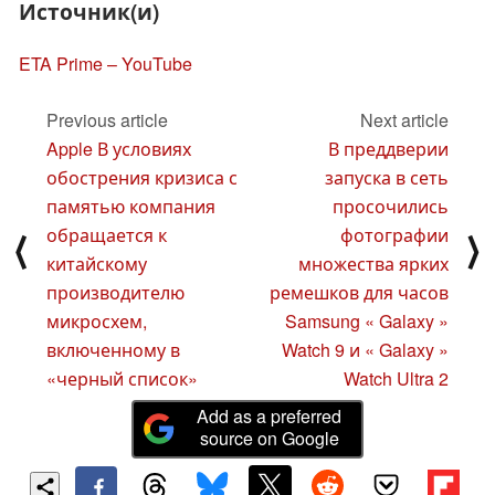
Источник(и)
ETA Prime – YouTube
Previous article
Next article
Apple В условиях
В преддверии
обострения кризиса с
запуска в сеть
памятью компания
просочились
обращается к
фотографии
⟨
⟩
китайскому
множества ярких
производителю
ремешков для часов
микросхем,
Samsung « Galaxy »
включенному в
Watch 9 и « Galaxy »
«черный список»
Watch Ultra 2
Add as a preferred
source on Google