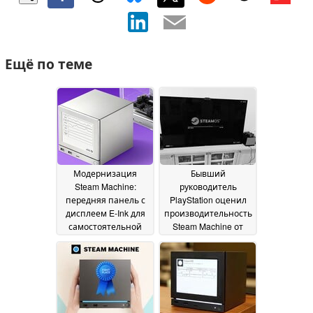
Ещё по теме
Модернизация
Бывший
Steam Machine:
руководитель
передняя панель с
PlayStation оценил
дисплеем E‑Ink для
производительность
самостоятельной
Steam Machine от
сборки; готовая
Valve как «ничего
версия появится в
особенного», при
ближайшее время
этом высоко оценив
05
ее игровой опыт,
July 2026
схожий с
консольным
04 July