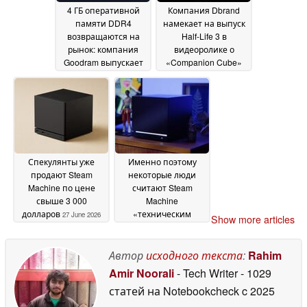
4 ГБ оперативной
Компания Dbrand
памяти DDR4
намекает на выпуск
возвращаются на
Half-Life 3 в
рынок: компания
видеоролике о
Goodram выпускает
«Companion Cube»
новые модели на
для игры «Portal» на
фоне
платформе Steam
стремительного
Machine
27 June 2026
роста цен на DDR5
28
June 2026
Спекулянты уже
Именно поэтому
продают Steam
некоторые люди
Machine по цене
считают Steam
свыше 3 000
Machine
долларов
«техническим
27 June 2026
Show more articles
чудом», несмотря на
критику
26 June 2026
Автор
исходного текста
:
Rahim
Amir Noorali
- Tech Writer
- 1029
статей на Notebookcheck
c 2025