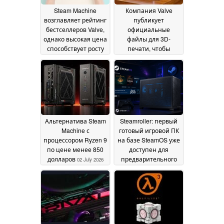
2026
Steam Machine
Компания Valve
возглавляет рейтинг
публикует
бестселлеров Valve,
официальные
однако высокая цена
файлы для 3D-
способствует росту
печати, чтобы
популярности мини-
пользователи могли
ПК
изготовить
03 July 2026
собственную
лицевую панель с
дисплеем e-ink для
Steam Machine
03 July
2026
Альтернатива Steam
Steamroller: первый
Machine с
готовый игровой ПК
процессором Ryzen 9
на базе SteamOS уже
по цене менее 850
доступен для
долларов
предварительного
02 July 2026
заказа
29 June 2026