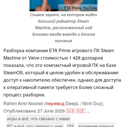
ⓘ ETA Prime YouTube
Снимок экрана, на котором виден
большой радиатор Steam
Machine, расположенный над
блоками ввода-вывода и блоком
питания
Разборка компании ETA Prime игрового ПК Steam
Machine от Valve стоимостью 1 428 долларов
показала, что это компактный игровой ПК на базе
SteamOS, который в целом удобен в обслуживании:
доступ к накопителю обеспечен, однако для доступа
к оперативной памяти требуется более сложный
процесс разборки.
Rahim Amir Noorali (
перевод
DeepL / Ninh Duy),
Опубликовано
27 June 2026
🇺🇸
🇩🇪
...
игры и всё, что связано с ними
PC и всё, что связано с ним
DIY
хранение данных