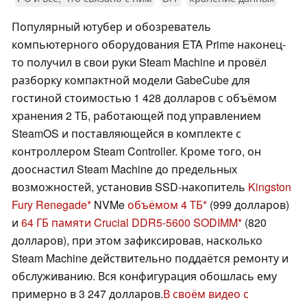
Популярный ютубер и обозреватель
компьютерного оборудования ETA Prime наконец-
то получил в свои руки Steam Machine и провёл
разборку компактной модели GabeCube для
гостиной стоимостью 1 428 долларов с объёмом
хранения 2 ТБ, работающей под управлением
SteamOS и поставляющейся в комплекте с
контроллером Steam Controller. Кроме того, он
дооснастил Steam Machine до предельных
возможностей, установив SSD-накопитель
Kingston
Fury Renegade
NVMe
объёмом 4 ТБ
(999 долларов)
и
64 ГБ памяти Crucial DDR5-5600 SODIMM
(820
долларов), при этом зафиксировав, насколько
Steam Machine действительно поддаётся ремонту и
обслуживанию. Вся конфигурация обошлась ему
примерно в 3 247 долларов.
В своём видео с