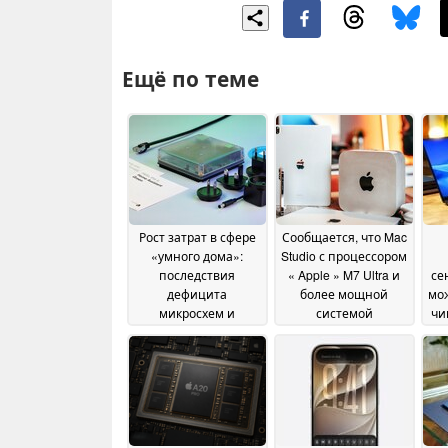
Ещё по теме
Рост затрат в сфере
Сообщается, что Mac
«умного дома»:
Studio с процессором
последствия
« Apple » M7 Ultra и
се
дефицита
более мощной
мо
микросхем и
системой
чи
оперативной
охлаждения выйдет
памяти
на рынок через два
10 July 2026
года после
появления модели с
процессором M5
Ultra
29 June 2026