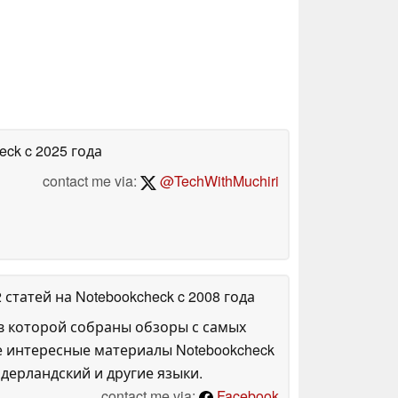
heck
c 2025 года
contact me via:
@TechWithMuchiri
2 статей на Notebookcheck
c 2008 года
в которой собраны обзоры с самых
е интересные материалы Notebookcheck
дерландский и другие языки.
contact me via:
Facebook