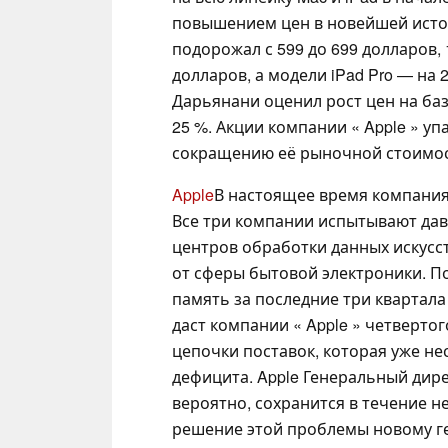
повышением цен в новейшей ист
подорожал с 599 до 699 долларов, 
долларов, а модели iPad Pro — на 
Дарьянани оценил рост цен на баз
25 %. Акции компании « Apple » упа
сокращению её рыночной стоимос
Apple
В настоящее время компания
Все три компании испытывают дав
центров обработки данных искусст
от сферы бытовой электроники. По
память за последние три квартал
даст компании « Apple » четверто
цепочки поставок, которая уже не
дефицита. Apple Генеральный дире
вероятно, сохранится в течение н
решение этой проблемы новому ге