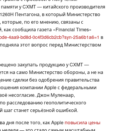
 памяти у CXMT — китайского производителя
 1260H Пентагона, в который Министерство
которые, по его мнению, связаны с
как сообщила газета «Financial Times»
2-7bde-4aa9-bd8d-0c4f3d6cb2cb?syn-25a6b1a6=1
в
 подняла этот вопрос перед Министерством
прещено закупать продукцию у CXMT —
тся на само Министерство обороны, а не на
ение сделки без одобрения правительства
тношения компании Apple с федеральными
воё несогласие. Джон Муленаар,
 по расследованию геополитического
ой шаг станет серьёзной ошибкой.
а дня после того, как Apple
повысила цены
ле недели — это стало самым масштабным