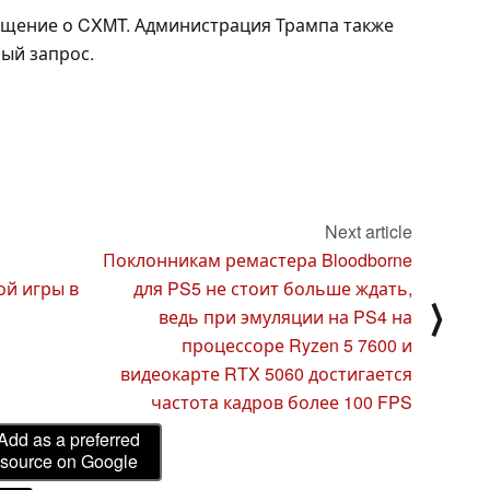
бщение о CXMT. Администрация Трампа также
ый запрос.
Next article
Поклонникам ремастера Bloodborne
й игры в
для PS5 не стоит больше ждать,
⟩
ведь при эмуляции на PS4 на
процессоре Ryzen 5 7600 и
видеокарте RTX 5060 достигается
частота кадров более 100 FPS
Add as a preferred
source on Google