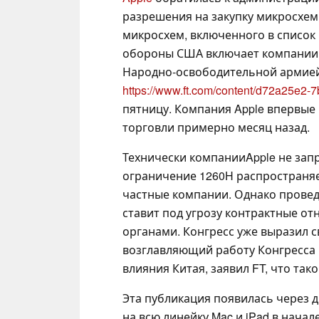
разрешения на закупку микросхем
микросхем, включенного в список
обороны США включает компании, 
Народно-освободительной армией, 
https://www.ft.com/content/d72a25e
пятницу. Компания Apple впервые
торговли примерно месяц назад.
Технически компанииApple не за
ограничение 1260H распространяе
частные компании. Однако провед
ставит под угрозу контрактные о
органами. Конгресс уже выразил с
возглавляющий работу Конгресса
влияния Китая, заявил FT, что так
Эта публикация появилась через дв
на всю линейку Mac и iPad в нача