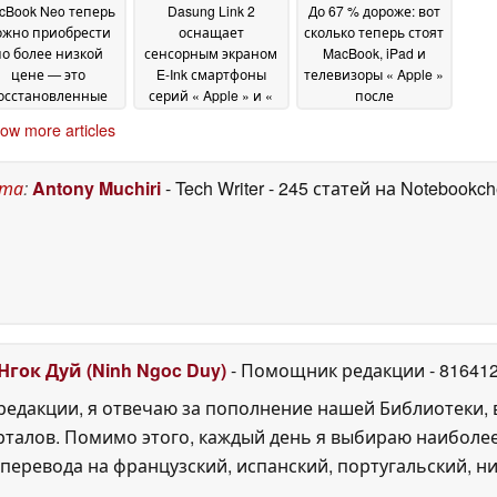
cBook Neo теперь
Dasung Link 2
До 67 % дороже: вот
ожно приобрести
оснащает
сколько теперь стоят
по более низкой
сенсорным экраном
MacBook, iPad и
цене — это
E-Ink смартфоны
телевизоры « Apple »
осстановленные
серий « Apple » и «
после
устройства,
Android »
значительного
26 June 2026
ow more articles
поставляемые
повышения цен
прямую от Apple
компанией « Apple »
26
June 2026
26 June 2026
ста
:
Antony Muchiri
- Tech Writer
- 245 статей на Notebookc
Нгок Дуй (Ninh Ngoc Duy)
- Помощник редакции
- 81641
едакции, я отвечаю за пополнение нашей Библиотеки, 
рталов. Помимо этого, каждый день я выбираю наиболе
перевода на французский, испанский, португальский, ни