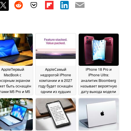
AppleПервый
AppleСамый
iPhone 18 Pro и
MacBook с
недорогой iPhone
iPhone Ultra:
нсорным экраном
компании и в 2027
аналитик Bloomberg
жет быть оснащён
году будет оснащён
называет вероятную
пами M5 Pro и M5
одним из худших
дату выхода модели
Max
дисплеев. Инсайдер
« Apple »
29 June 2026
29 June 2026
раскрыл
технические
характеристики
iPhone 18 и iPhone Air
2
29 June 2026