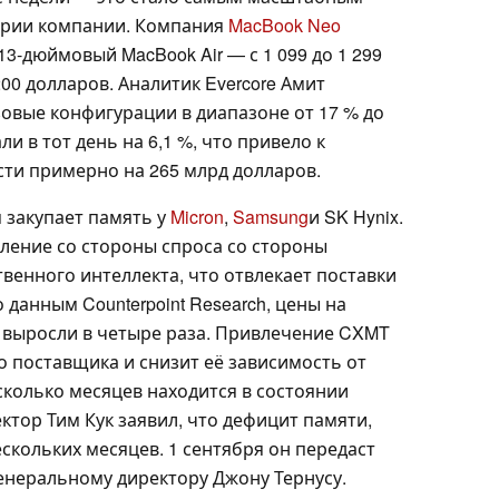
ории компании. Компания
MacBook Neo
13-дюймовый MacBook Air — с 1 099 до 1 299
200 долларов. Аналитик Evercore Амит
овые конфигурации в диапазоне от 17 % до
ли в тот день на 6,1 %, что привело к
ти примерно на 265 млрд долларов.
 закупает память у
Micron
,
Samsung
и SK Hynix.
ление со стороны спроса со стороны
венного интеллекта, что отвлекает поставки
 данным Counterpoint Research, цены на
а выросли в четыре раза. Привлечение CXMT
го поставщика и снизит её зависимость от
сколько месяцев находится в состоянии
ктор Тим Кук заявил, что дефицит памяти,
ескольких месяцев. 1 сентября он передаст
неральному директору Джону Тернусу.