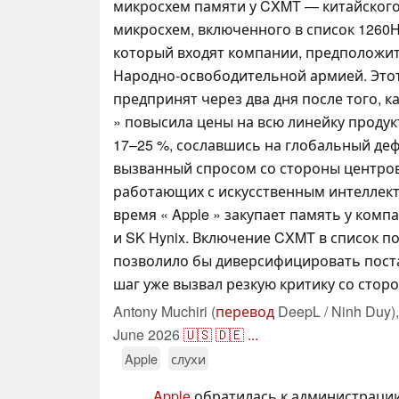
микросхем памяти у CXMT — китайског
микросхем, включенного в список 1260H
который входят компании, предположит
Народно-освободительной армией. Это
предпринят через два дня после того, к
» повысила цены на всю линейку продукт
17–25 %, сославшись на глобальный де
вызванный спросом со стороны центров
работающих с искусственным интеллект
время « Apple » закупает память у комп
и SK Hynix. Включение CXMT в список 
позволило бы диверсифицировать поста
шаг уже вызвал резкую критику со стор
Antony Muchiri (
перевод
DeepL / Ninh Duy)
June 2026
🇺🇸
🇩🇪
...
Apple
слухи
Apple
обратилась к администрации