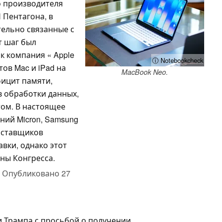
о производителя
 Пентагона, в
ельно связанные с
т шаг был
ак компания « Apple
ⓘ Notebookcheck
ов Mac и iPad на
MacBook Neo.
фицит памяти,
 обработки данных,
ом. В настоящее
аний Micron, Samsung
поставщиков
вки, однако этот
оны Конгресса.
,
Опубликовано
27
 Трампа с просьбой о получении