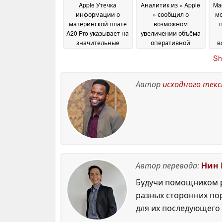
Apple Утечка
Аналитик из « Apple
Ma
информации о
» сообщил о
м
материнской плате
возможном
A20 Pro указывает на
увеличении объёма
значительные
оперативной
в
улучшения в
памяти в моделях
Sh
области памяти и
iPhone 18 и iPhone
корпуса
18e, но всё не так,
на
27 June 2026
как вы думаете
27 June
Автор
исходного тек
2026
Автор перевода:
Нин 
Будучи помощником р
разных сторонних по
для их последующего 