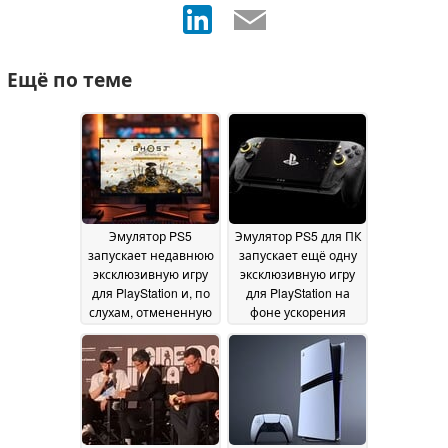
Ещё по теме
Эмулятор PS5
Эмулятор PS5 для ПК
запускает недавнюю
запускает ещё одну
эксклюзивную игру
эксклюзивную игру
для PlayStation и, по
для PlayStation на
слухам, отмененную
фоне ускорения
версию для ПК
разработки
20 July
15 July 2026
2026