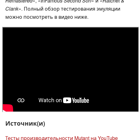
Remastered
»,
«InFamous Second Son
» и
«Ratchet &
Clank
». Полный обзор тестирования эмуляции
можно посмотреть в видео ниже.
Источник(и)
Тесты производительности Mutant на YouTube