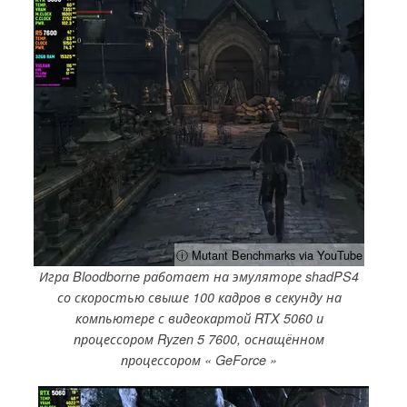
ⓘ Mutant Benchmarks via YouTube
Игра Bloodborne работает на эмуляторе shadPS4
со скоростью свыше 100 кадров в секунду на
компьютере с видеокартой RTX 5060 и
процессором Ryzen 5 7600, оснащённом
процессором « GeForce »