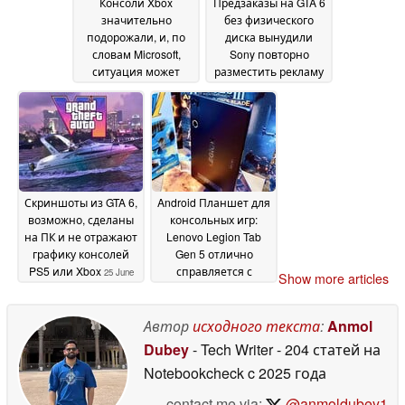
Консоли Xbox
Предзаказы на GTA 6
значительно
без физического
подорожали, и, по
диска вынудили
словам Microsoft,
Sony повторно
ситуация может
разместить рекламу
ухудшиться
с цифровой
26 June
консолью PS5
2026
25 June
2026
Скриншоты из GTA 6,
Android Планшет для
возможно, сделаны
консольных игр:
на ПК и не отражают
Lenovo Legion Tab
графику консолей
Gen 5 отлично
PS5 или Xbox
справляется с
25 June
Show more articles
эмуляцией
2026
консольных игр и
игр для x86
Автор
исходного текста
:
Anmol
15 June 2026
Dubey
- Tech Writer
- 204 статей на
Notebookcheck
c 2025 года
contact me via:
@anmoldubey1