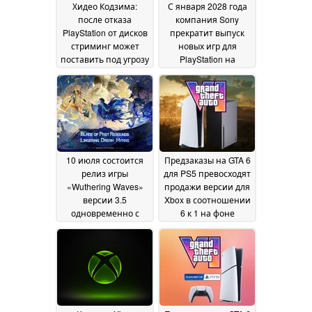
Хидео Кодзима:
С января 2028 года
после отказа
компания Sony
PlayStation от дисков
прекратит выпуск
стриминг может
новых игр для
поставить под угрозу
PlayStation на
право
физических дисках
02
собственности на
July 2026
игры и фильмы
07 July
2026
10 июля состоится
Предзаказы на GTA 6
релиз игры
для PS5 превосходят
«Wuthering Waves»
продажи версии для
версии 3.5
Xbox в соотношении
одновременно с
6 к 1 на фоне
выходом консолей
надвигающегося
Xbox Series
повышения цен на
27 June 2026
консоли
27 June 2026