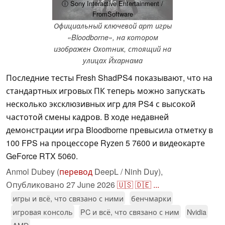
ⓘ Sony Interactive Entertainment /
FromSoftware
Официальный ключевой арт игры
«Bloodborne», на котором
изображен Охотник, стоящий на
улицах Йхарнама
Последние тесты Fresh ShadPS4 показывают, что на
стандартных игровых ПК теперь можно запускать
несколько эксклюзивных игр для PS4 с высокой
частотой смены кадров. В ходе недавней
демонстрации игра Bloodborne превысила отметку в
100 FPS на процессоре Ryzen 5 7600 и видеокарте
GeForce RTX 5060.
Anmol Dubey (
перевод
DeepL / Ninh Duy),
Опубликовано
27 June 2026
🇺🇸
🇩🇪
...
игры и всё, что связано с ними
бенчмарки
игровая консоль
PC и всё, что связано с ним
Nvidia