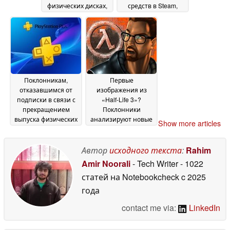
физических дисках,
средств в Steam,
иначе запуск PS6
ссылаясь на
закончится
злоупотребления
09
провалом
09 July 2026
July 2026
Поклонникам,
Первые
отказавшимся от
изображения из
подписки в связи с
«Half-Life 3»?
прекращением
Поклонники
выпуска физических
анализируют новые
Show more articles
версий игр,
скриншоты
07 July 2026
предлагаются
скидки на PlayStation
Автор
исходного текста
:
Rahim
Plus в размере 50 %
Amir Noorali
- Tech Writer
- 1022
08 July 2026
статей на Notebookcheck
c 2025
года
contact me via:
LinkedIn