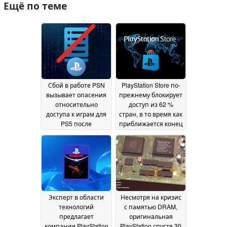
Ещё по теме
Сбой в работе PSN
PlayStation Store по-
вызывает опасения
прежнему блокирует
относительно
доступ из 62 %
доступа к играм для
стран, в то время как
PS5 после
приближается конец
завершения эпохи
эпохи физических
физических дисков
игр для PS5
15 July 2026
25 July 2026
Эксперт в области
Несмотря на кризис
технологий
с памятью DRAM,
предлагает
оригинальная
компании PlayStation
PlayStation спустя 30