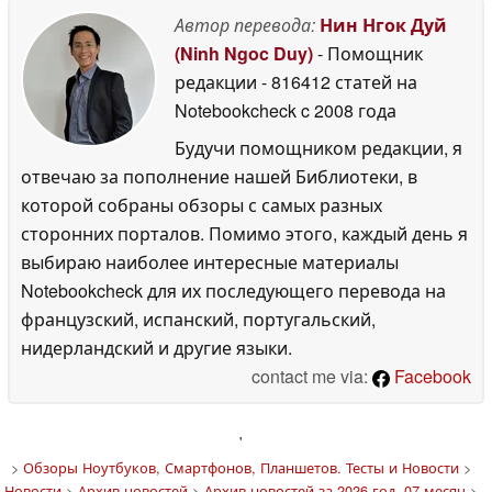
Автор перевода:
Нин Нгок Дуй
(Ninh Ngoc Duy)
- Помощник
редакции
- 816412 статей на
Notebookcheck
c 2008 года
Будучи помощником редакции, я
отвечаю за пополнение нашей Библиотеки, в
которой собраны обзоры с самых разных
сторонних порталов. Помимо этого, каждый день я
выбираю наиболее интересные материалы
Notebookcheck для их последующего перевода на
французский, испанский, португальский,
нидерландский и другие языки.
contact me via:
Facebook
'
>
Обзоры Ноутбуков, Смартфонов, Планшетов. Тесты и Новости
>
Новости
>
Архив новостей
>
Архив новостей за 2026 год, 07 месяц
>