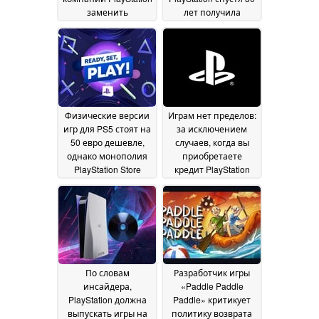
заменить
лет получила
физические диски
значительное 8-
для PS5 на
кратное улучшение
картриджи с
характеристик
10 July
памятью 3D NAND
14
2026
July 2026
Физические версии
Играм нет пределов:
игр для PS5 стоят на
за исключением
50 евро дешевле,
случаев, когда вы
однако монополия
приобретаете
PlayStation Store
кредит PlayStation
может ограничить
Store в Индии
10 July
количество
2026
выгодных
предложений
10 July
2026
По словам
Разработчик игры
инсайдера,
«Paddle Paddle
PlayStation должна
Paddle» критикует
выпускать игры на
политику возврата