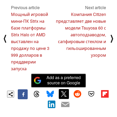
Previous article
Next article
Мощный игровой
Компания Citizen
мини-ПК Strix на
представляет две новые
базе платформы
модели Tsuyosa 60 с
Strix Halo от AMD
автоподзаводом,
⟨
⟩
выставлен на
сапфировым стеклом и
продажу по цене 3
гильошированным
999 долларов в
узором
преддверии
запуска
Add as a preferred
source on Google