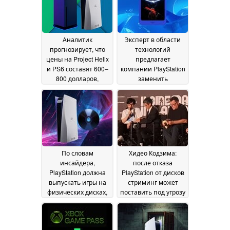
Plus Premium
15 July
2026
Аналитик
Эксперт в области
прогнозирует, что
технологий
цены на Project Helix
предлагает
и PS6 составят 600–
компании PlayStation
800 долларов,
заменить
поскольку стоимость
физические диски
оперативной
для PS5 на
памяти снижается
картриджи с
перед выпуском
памятью 3D NAND
14
14
July 2026
July 2026
По словам
Хидео Кодзима:
инсайдера,
после отказа
PlayStation должна
PlayStation от дисков
выпускать игры на
стриминг может
физических дисках,
поставить под угрозу
иначе запуск PS6
право
закончится
собственности на
провалом
игры и фильмы
09 July 2026
07 July