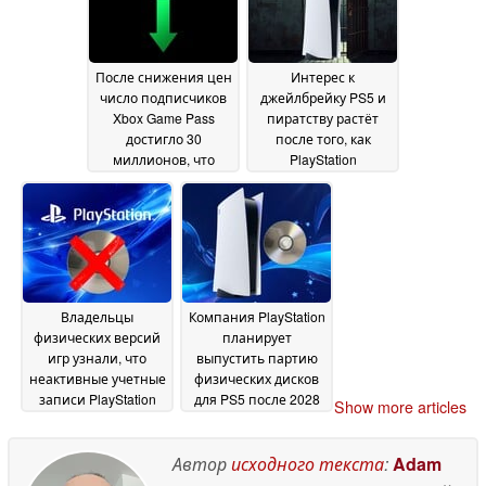
2026
После снижения цен
Интерес к
число подписчиков
джейлбрейку PS5 и
Xbox Game Pass
пиратству растёт
достигло 30
после того, как
миллионов, что
PlayStation
значительно
отказалась от
меньше
выпуска физических
поставленной цели
версий игр
06 July 2026
в 77 миллионов
07
July 2026
Владельцы
Компания PlayStation
физических версий
планирует
игр узнали, что
выпустить партию
неактивные учетные
физических дисков
записи PlayStation
для PS5 после 2028
Show more articles
могут быть удалены
года на фоне
по истечении 3 лет
растущих протестов
против цифровых
Автор
исходного текста
:
Adam
05 July 2026
игр
04 July 2026