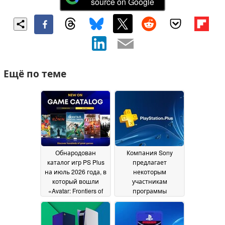
source on Google
Ещё по теме
Обнародован
Компания Sony
каталог игр PS Plus
предлагает
на июль 2026 года, в
некоторым
который вошли
участникам
«Avatar: Frontiers of
программы
Pandora», «Dying
PlayStation Plus
Light» и другие игры
бесплатный годовой
абонемент на PS
15 July 2026