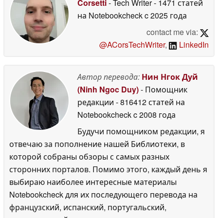
Corsetti
- Tech Writer
- 1471 статей
на Notebookcheck
c 2025 года
contact me via:
@ACorsTechWriter
,
LinkedIn
Автор перевода:
Нин Нгок Дуй
(Ninh Ngoc Duy)
- Помощник
редакции
- 816412 статей на
Notebookcheck
c 2008 года
Будучи помощником редакции, я
отвечаю за пополнение нашей Библиотеки, в
которой собраны обзоры с самых разных
сторонних порталов. Помимо этого, каждый день я
выбираю наиболее интересные материалы
Notebookcheck для их последующего перевода на
французский, испанский, португальский,