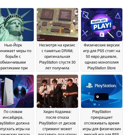
Нью-Йорк
Несмотря на кризис
Физические версии
инимает меры по
с памятью DRAM,
игр для PS5 стоят на
борьбе с
оригинальная
50 евро дешевле,
обманчивыми
PlayStation спустя 30
однако монополия
практиками при
лет получила
PlayStation Store
оформлении
значительное 8-
может ограничить
одписок
кратное улучшение
количество
14 July 2026
характеристик
выгодных
10 July
предложений
2026
10 July
2026
По словам
Хидео Кодзима:
PlayStation
инсайдера,
после отказа
прекращает
layStation должна
PlayStation от дисков
отслеживать время
ыпускать игры на
стриминг может
игры для физических
зических дисках,
поставить под угрозу
версий игр для PS5