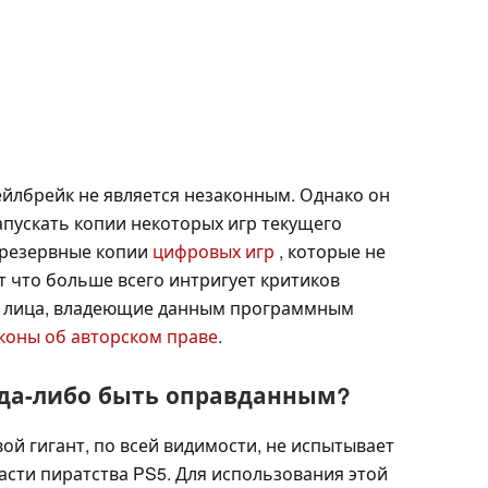
ейлбрейк не является незаконным. Однако он
апускать копии некоторых игр текущего
 резервные копии
цифровых игр
, которые не
от что больше всего интригует критиков
же лица, владеющие данным программным
коны об авторском праве
.
гда-либо быть оправданным?
й гигант, по всей видимости, не испытывает
ласти пиратства PS5. Для использования этой