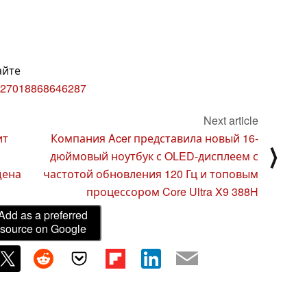
сайте
73527018868646287
Next article
ит
Компания Acer представила новый 16-
⟩
дюймовый ноутбук с OLED-дисплеем с
щена
частотой обновления 120 Гц и топовым
процессором Core Ultra X9 388H
Add as a preferred
source on Google