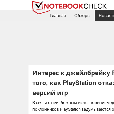
Главная
Обзоры
Новост
Интерес к джейлбрейку P
того, как PlayStation от
версий игр
В связи с неизбежным исчезновением д
поклонников PlayStation задумываются о