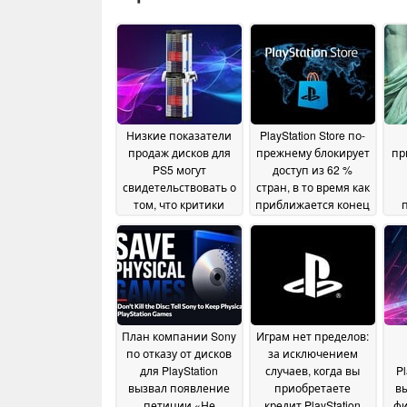
Низкие показатели
PlayStation Store по-
продаж дисков для
прежнему блокирует
пр
PS5 могут
доступ из 62 %
свидетельствовать о
стран, в то время как
том, что критики
приближается конец
PlayStation не
эпохи физических
покупают игры на
игр для PS5
п
15 July 2026
физических
носителях
21 July 2026
План компании Sony
Играм нет пределов:
по отказу от дисков
за исключением
для PlayStation
случаев, когда вы
P
вызвал появление
приобретаете
в
петиции «Не
кредит PlayStation
фи