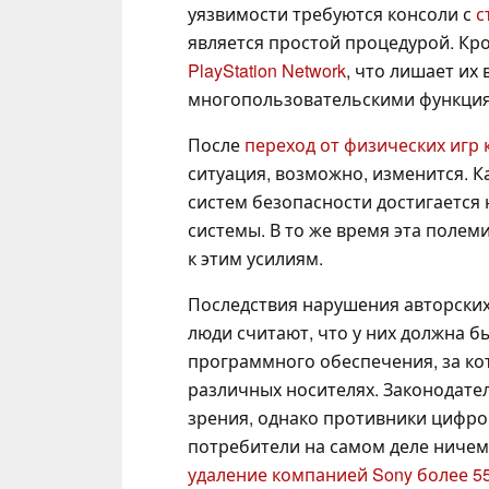
уязвимости требуются консоли с
с
является простой процедурой. Кро
PlayStation Network
, что лишает их
многопользовательскими функци
После
переход от физических игр
ситуация, возможно, изменится. К
систем безопасности достигается 
системы. В то же время эта поле
к этим усилиям.
Последствия нарушения авторских
люди считают, что у них должна 
программного обеспечения, за кот
различных носителях. Законодател
зрения, однако противники цифро
потребители на самом деле ничем
удаление компанией Sony более 5