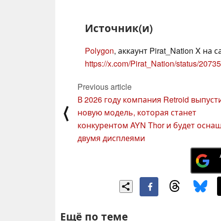
Источник(и)
Polygon
, аккаунт Pirat_Nation X на 
https://x.com/Pirat_Nation/status/20
Previous article
В 2026 году компания Retroid выпуст
⟨
новую модель, которая станет
конкурентом AYN Thor и будет осна
двумя дисплеями
Ещё по теме