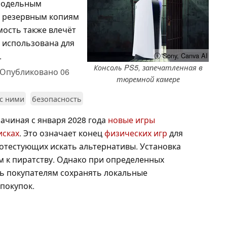
амодельным
м резервным копиям
мость также влечёт
 использована для
.
ⓘ Sony, Canva AI
Консоль PS5, запечатленная в
Опубликовано
06
тюремной камере
 с ними
безопасность
ачиная с января 2028 года
новые игры
исках
. Это означает конец
физических игр
для
протестующих искать альтернативы. Установка
м к пиратству. Однако при определенных
ь покупателям сохранять локальные
покупок.