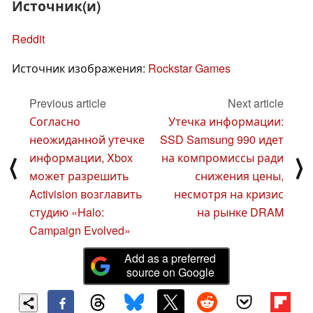
Источник(и)
Reddit
Источник изображения:
Rockstar Games
Previous article
Next article
Согласно
Утечка информации:
неожиданной утечке
SSD Samsung 990 идет
информации, Xbox
на компромиссы ради
⟨
⟩
может разрешить
снижения цены,
Activision возглавить
несмотря на кризис
студию «Halo:
на рынке DRAM
Campaign Evolved»
Add as a preferred
source on Google