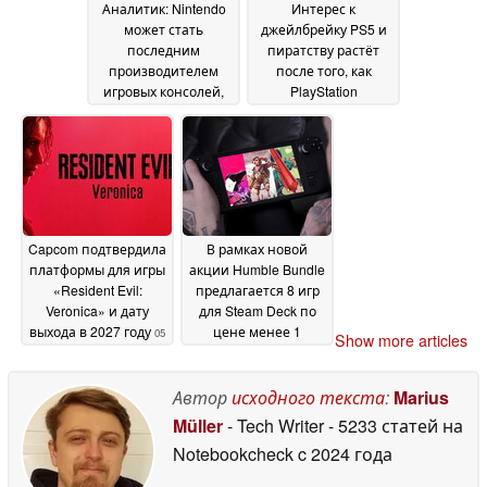
Аналитик: Nintendo
Интерес к
может стать
джейлбрейку PS5 и
последним
пиратству растёт
производителем
после того, как
игровых консолей,
PlayStation
который продолжит
отказалась от
поддерживать
выпуска физических
физические игры
версий игр
06 July 2026
после того, как Sony
откажется от дисков
06 July 2026
Capcom подтвердила
В рамках новой
платформы для игры
акции Humble Bundle
«Resident Evil:
предлагается 8 игр
Veronica» и дату
для Steam Deck по
выхода в 2027 году
цене менее 1
05
Show more articles
доллара за каждую
July 2026
05
July 2026
Автор
исходного текста
:
Marius
Müller
- Tech Writer
- 5233 статей на
Notebookcheck
c 2024 года