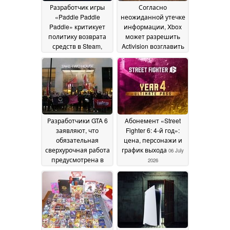
Разработчик игры
Согласно
«Paddle Paddle
неожиданной утечке
Paddle» критикует
информации, Xbox
политику возврата
может разрешить
средств в Steam,
Activision возглавить
ссылаясь на
студию «Halo:
злоупотребления
Campaign Evolved»
09
06
July 2026
July 2026
Разработчики GTA 6
Абонемент «Street
заявляют, что
Fighter 6: 4-й год»:
обязательная
цена, персонажи и
сверхурочная работа
график выхода
06 July
предусмотрена в
2026
контрактах с Rockstar
06 July 2026