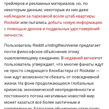
трейлеров и рекламных материалов, но, по
некоторым данным, некоторые из них даже
наблюдали за парковкой возле штаб-квартиры
Rockstar
или пытались
добыть новую информацию
с помощью дронов и поддельных удостоверений
личности
.
Пользователь Reddit
u/ridingtheuniverse
предлагает
почти философское объяснение этому
ошеломляющему ожиданию. В
недавней ветке
этот
пользователь утверждает, что многие фанаты ждут
не просто следующего блокбастера от Rockstar —
они ждут возможности сбежать от повседневной
жизни. На фоне продолжающихся глобальных
кризисов, экономической неопределённости и
постоянного потока негативных новостей мир
может казаться всё более хаотичным и
напряжённым. Благодаря обширному открытому