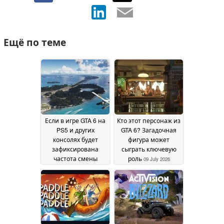
Ещё по теме
Если в игре GTA 6 на
Кто этот персонаж из
PS5 и других
GTA 6? Загадочная
консолях будет
фигура может
зафиксирована
сыграть ключевую
частота смены
роль
09 July 2026
кадров на уровне 30
FPS, многие игроки
сразу же откажутся
от неё
15 July 2026