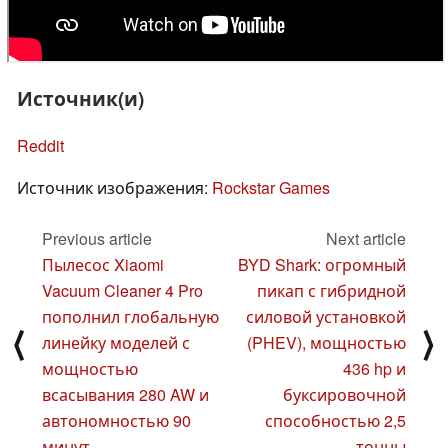
Источник(и)
Reddit
Источник изображения:
Rockstar Games
Previous article
Next article
Пылесос Xiaomi
BYD Shark: огромный
Vacuum Cleaner 4 Pro
пикап с гибридной
пополнил глобальную
силовой установкой
⟨
⟩
линейку моделей с
(PHEV), мощностью
мощностью
436 hp и
всасывания 280 AW и
буксировочной
автономностью 90
способностью 2,5
минут
тонны