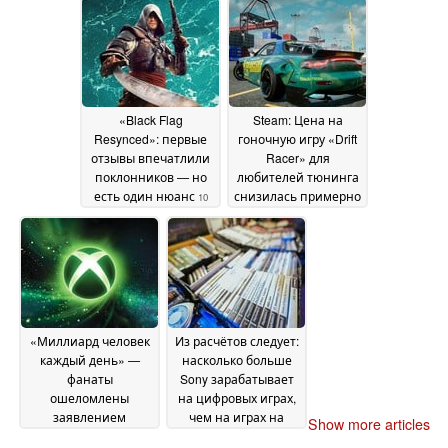
«кровавой бойней»
10 July 2026
«Black Flag
Steam: Цена на
Resynced»: первые
гоночную игру «Drift
отзывы впечатлили
Racer» для
поклонников — но
любителей тюнинга
есть один нюанс
снизилась примерно
10
до 6 долларов
July 2026
09 July
2026
«Миллиард человек
Из расчётов следует:
каждый день» —
насколько больше
фанаты
Sony зарабатывает
ошеломлены
на цифровых играх,
заявлением
чем на играх на
Show more articles
генерального
дисках
09 July 2026