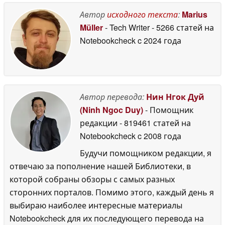
директора Xbox
09 July
Автор
исходного текста
:
Marius
2026
Müller
- Tech Writer
- 5266 статей на
Notebookcheck
c 2024 года
Автор перевода:
Нин Нгок Дуй
(Ninh Ngoc Duy)
- Помощник
редакции
- 819461 статей на
Notebookcheck
c 2008 года
Будучи помощником редакции, я
отвечаю за пополнение нашей Библиотеки, в
которой собраны обзоры с самых разных
сторонних порталов. Помимо этого, каждый день я
выбираю наиболее интересные материалы
Notebookcheck для их последующего перевода на