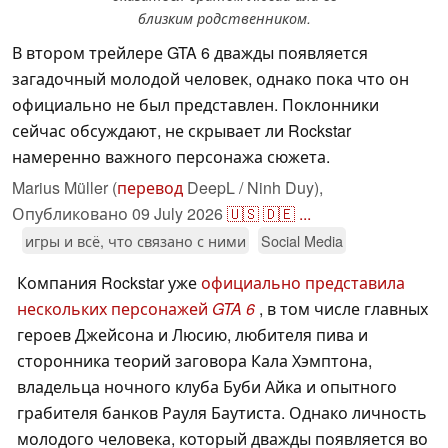
близким родственником.
В втором трейлере GTA 6 дважды появляется
загадочный молодой человек, однако пока что он
официально не был представлен. Поклонники
сейчас обсуждают, не скрывает ли Rockstar
намеренно важного персонажа сюжета.
Marius Müller (
перевод
DeepL / Ninh Duy),
Опубликовано
09 July 2026
🇺🇸
🇩🇪
...
игры и всё, что связано с ними
Social Media
Компания Rockstar уже
официально представила
нескольких персонажей
GTA 6
, в том числе главных
героев Джейсона и Люсию, любителя пива и
сторонника теорий заговора Кала Хэмптона,
владельца ночного клуба Буби Айка и опытного
грабителя банков Рауля Баутиста. Однако личность
молодого человека, который дважды появляется во