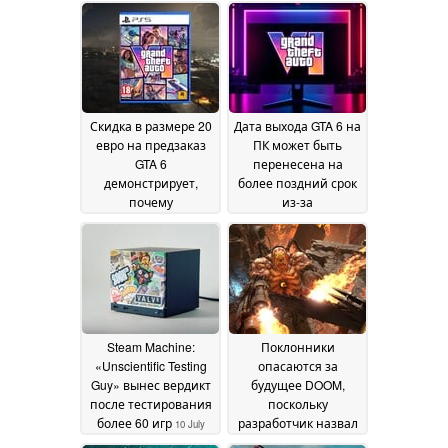
мини-игры»
FPS, многие игроки
18 July
сразу же откажутся
2026
от неё
15 July 2026
Скидка в размере 20
Дата выхода GTA 6 на
евро на предзаказ
ПК может быть
GTA 6
перенесена на
демонстрирует,
более поздний срок
почему
из-за
исчезновение
ограниченности
физических игр
ресурсов, —
приводит к
намекает бывший
сокращению
продюсер Rockstar
13
количества
July 2026
выгодных
предложений
15 July
Steam Machine:
Поклонники
2026
«Unscientific Testing
опасаются за
Guy» вынес вердикт
будущее DOOM,
после тестирования
поскольку
более 60 игр
разработчик назвал
10 July
сокращения
2026