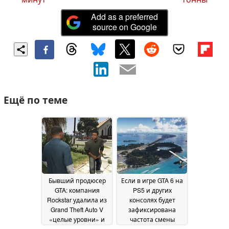
Add as a preferred
source on Google
Ещё по теме
Бывший продюсер
Если в игре GTA 6 на
GTA: компания
PS5 и других
Rockstar удалила из
консолях будет
Grand Theft Auto V
зафиксирована
«целые уровни» и
частота смены
«полностью готовые
кадров на уровне 30