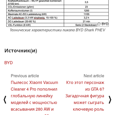
ⓘ BYD
Технические характеристики пикапа BYD Shark PHEV
Источник(и)
BYD
Previous article
Next article
Пылесос Xiaomi Vacuum
Кто этот персонаж
Cleaner 4 Pro пополнил
из GTA 6?
глобальную линейку
Загадочная фигура
⟨
⟩
моделей с мощностью
может сыграть
всасывания 280 AW и
ключевую роль