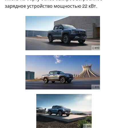
зарядное устройство мощностью 22 кВт.
ⓘ BYD
ⓘ BYD
ⓘ BYD