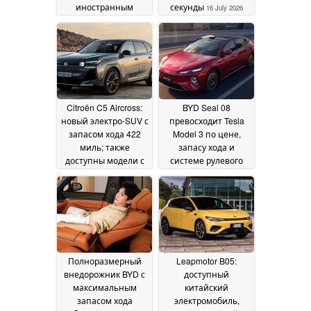
иностранным
секунды
16 July 2026
электромобилем
класса «кей»
28 July
2026
Citroën C5 Aircross:
BYD Seal 08
новый электро-SUV с
превосходит Tesla
запасом хода 422
Model 3 по цене,
миль; также
запасу хода и
доступны модели с
системе рулевого
гибридной силовой
управления
установкой и
задними колесами
03
подключаемым
July 2026
гибридом
07 July 2026
Полноразмерный
Leapmotor B05:
внедорожник BYD с
доступный
максимальным
китайский
запасом хода
электромобиль,