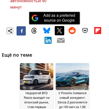
автономностью 90
минут
Add as a preferred
source on Google
Ещё по теме
Недорогой BYD
У Porsche появился
Racco выходит на
новый конкурент:
японский рынок,
Denza Z разгоняется
став первым
до 100 км/ч за 1,96