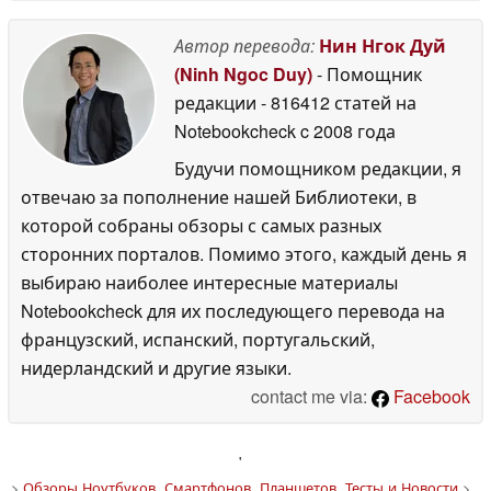
Автор перевода:
Нин Нгок Дуй
(Ninh Ngoc Duy)
- Помощник
редакции
- 816412 статей на
Notebookcheck
c 2008 года
Будучи помощником редакции, я
отвечаю за пополнение нашей Библиотеки, в
которой собраны обзоры с самых разных
сторонних порталов. Помимо этого, каждый день я
выбираю наиболее интересные материалы
Notebookcheck для их последующего перевода на
французский, испанский, португальский,
нидерландский и другие языки.
contact me via:
Facebook
'
>
Обзоры Ноутбуков, Смартфонов, Планшетов. Тесты и Новости
>