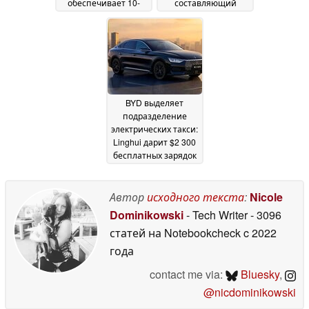
обеспечивает 10-
составляющий
минутную зарядку и
конкуренцию VW
возможность
ID.3, но с одним «но»
парковки «крабовым
17 June 2026
ходом»
20 June 2026
BYD выделяет
подразделение
электрических такси:
Linghui дарит $2 300
бесплатных зарядок
30 March 2026
Автор
исходного текста
:
Nicole
Dominikowski
- Tech Writer
- 3096
статей на Notebookcheck
c 2022
года
contact me via:
Bluesky
,
@nicdominikowski