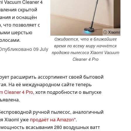
i Vacuum Cleaner 4
явления скрытой
вания и оснащён
 что позволяет с
емыми шерстью
ⓘ Xiaomi
Ожидается, что в ближайшее
олосами.
время по всему миру начнётся
Опубликовано
09 July
продажа пылесоса Xiaomi Vacuum
Cleaner 4 Pro
ирует расширить ассортимент своей бытовой
тая. На её международном сайте теперь
 Cleaner 4 Pro
, хотя подробности о выпуске
бъявлена.
о беспроводной ручной пылесос, аналогичный
я Xiaomi уже
продаёт на Amazon
.
 мощность всасывания 280 воздушных ватт