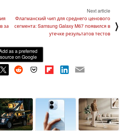
Next article
жия
Флагманский чип для среднего ценового
⟩
в за
сегмента: Samsung Galaxy M67 появился в
утечке результатов тестов
Add as a preferred
source on Google