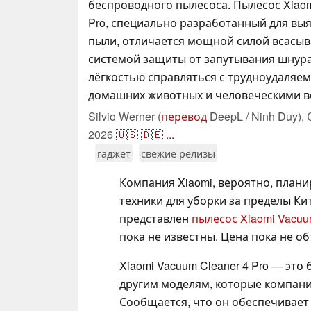
беспроводного пылесоса. Пылесос Xiaom
Pro, специально разработанный для вы
пыли, отличается мощной силой всасы
системой защиты от запутывания шнура,
лёгкостью справляться с трудноудаля
домашних животных и человеческими в
Silvio Werner (
перевод
DeepL / Ninh Duy),
2026
🇺🇸
🇩🇪
...
гаджет
свежие релизы
Компания Xiaomi, вероятно, план
техники для уборки за пределы Ки
представлен
пылесос Xiaomi Vacuum
пока не известны. Цена пока не о
Xiaomi Vacuum Cleaner 4 Pro — эт
другим моделям, которые компани
Сообщается, что он обеспечивает