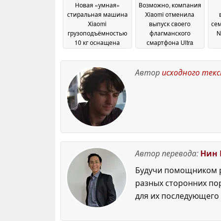
Новая «умная»
Возможно, компания
стиральная машина
Xiaomi отменила
Xiaomi
выпуск своего
сем
грузоподъёмностью
флагманского
N
10 кг оснащена
смартфона Ultra
встроенной
следующего
кр
технологией
поколения
09 July 2026
электролиза
Автор
исходного тек
09 July
2026
Автор перевода:
Нин 
Будучи помощником р
разных сторонних по
для их последующего 