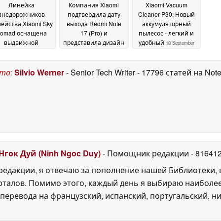
Линейка
Компания Xiaomi
Xiaomi Vacuum
внедорожников
подтвердила дату
Cleaner P30: Новый
ейства Xiaomi Sky
выхода Redmi Note
аккумуляторный
omad оснащена
17 (Pro) и
пылесос - легкий и
выдвижной
представила дизайн
удобный
18 September
ышной палаткой
в двух цветовых
2025
вариантах
09 July 2026
08 July 2026
ста
:
Silvio Werner
- Senior Tech Writer
- 17796 статей на Not
Нгок Дуй (Ninh Ngoc Duy)
- Помощник редакции
- 81641
едакции, я отвечаю за пополнение нашей Библиотеки, 
рталов. Помимо этого, каждый день я выбираю наиболе
перевода на французский, испанский, португальский, ни