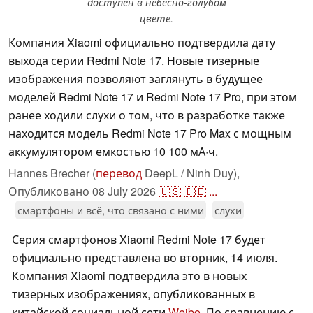
доступен в небесно-голубом
цвете.
Компания Xiaomi официально подтвердила дату
выхода серии Redmi Note 17. Новые тизерные
изображения позволяют заглянуть в будущее
моделей Redmi Note 17 и Redmi Note 17 Pro, при этом
ранее ходили слухи о том, что в разработке также
находится модель Redmi Note 17 Pro Max с мощным
аккумулятором емкостью 10 100 мА·ч.
Hannes Brecher (
перевод
DeepL / Ninh Duy),
Опубликовано
08 July 2026
🇺🇸
🇩🇪
...
смартфоны и всё, что связано с ними
слухи
Серия смартфонов Xiaomi Redmi Note 17 будет
официально представлена во вторник, 14 июля.
Компания Xiaomi подтвердила это в новых
тизерных изображениях, опубликованных в
китайской социальной сети
Weibo
. По сравнению с