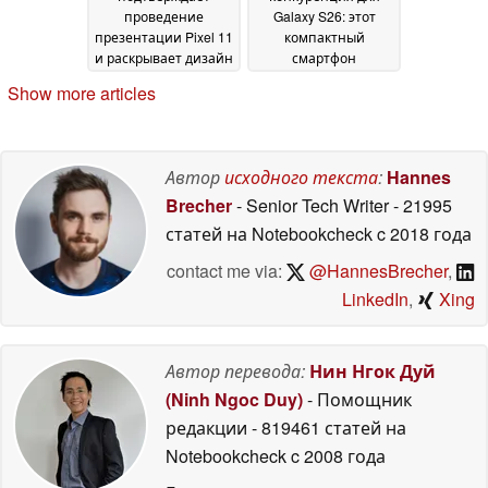
проведение
Galaxy S26: этот
презентации Pixel 11
компактный
и раскрывает дизайн
смартфон
Pixel 11 Pro
впечатляет своими
08 July 2026
Show more articles
камерами и
временем
автономной работы
08 July 2026
Автор
исходного текста
:
Hannes
Brecher
- Senior Tech Writer
- 21995
статей на Notebookcheck
c 2018 года
contact me via:
@HannesBrecher
,
LinkedIn
,
Xing
Автор перевода:
Нин Нгок Дуй
(Ninh Ngoc Duy)
- Помощник
редакции
- 819461 статей на
Notebookcheck
c 2008 года