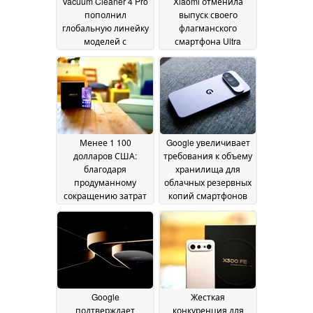
Vacuum Cleaner 4 Pro
Xiaomi отменила
пополнил
выпуск своего
глобальную линейку
флагманского
моделей с
смартфона Ultra
мощностью
следующего
всасывания 280 AW
поколения
09 July 2026
и автономностью 90
минут
09 July 2026
Менее 1 100
Google увеличивает
долларов США:
требования к объему
благодаря
хранилища для
продуманному
облачных резервных
сокращению затрат
копий смартфонов
модель Vivo X300 FE
на базе ОС « Android
составляет
»
08 July 2026
серьёзную
конкуренцию
смартфонам
высшего класса
08 July
2026
Google
Жесткая
подтверждает
конкуренция для