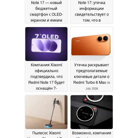
Note 17 — новый
Note 17: утечка
бюджетный
информации
смартфон с OLED-
свидетельствует о
экраном и емким
том, что в
аккумулятором
устройствах будут
14 July
использоваться
2026
другие чипсеты
Snapdragon, чем
предполагалось
ранее
13 July 2026
Компания Xiaomi
Утечка раскрывает
официально
предполагаемые
подтвердила, что
ключевые детали о
Redmi Note 17 будет
Redmi Turbo 6 Max
09
оснащён 7-
July 2026
дюймовым OLED-
дисплеем и
аккумулятором
большой ёмкости
10
July 2026
Пылесос Xiaomi
Возможно, компания