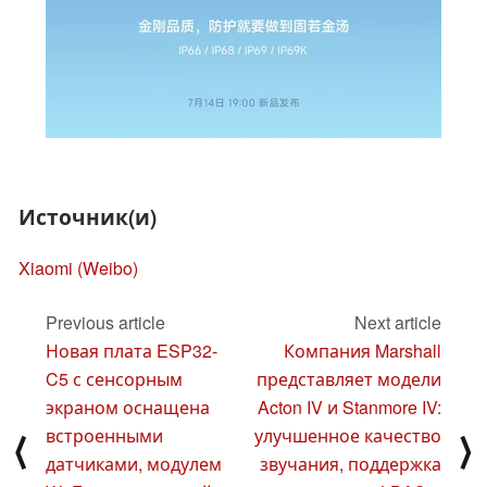
Источник(и)
Xiaomi (Weibo)
Previous article
Next article
Новая плата ESP32-
Компания Marshall
C5 с сенсорным
представляет модели
экраном оснащена
Acton IV и Stanmore IV:
встроенными
улучшенное качество
⟨
⟩
датчиками, модулем
звучания, поддержка