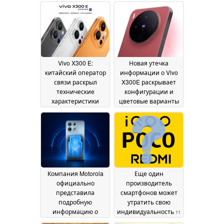
Vivo X300 E:
Новая утечка
китайский оператор
информации о Vivo
связи раскрыл
X300E раскрывает
технические
конфигурации и
характеристики
цветовые варианты
перед запуском
26 July
14 July 2026
2026
Компания Motorola
Еще один
официально
производитель
представила
смартфонов может
подробную
утратить свою
информацию о
индивидуальность
11
новом смартфоне с
July 2026