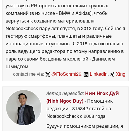
участвуя в PR-проектах нескольких крупных
компаний (в их числе - BMW и Adidas), чтобы
вернуться к созданию материалов для
Notebookcheck пару лет спустя, в 2012 году. Сейчас я
тестирую смартфоны, планшеты и различные
инновационные штуковины. С 2018 года исполняю
роль ведущего редактора по этому направлению в
паре со своим бесценным коллегой - Даниэлем
Шмидтом.
contact me via:
@FloSchmi26
,
LinkedIn
,
Xing
Автор перевода:
Нин Нгок Дуй
(Ninh Ngoc Duy)
- Помощник
редакции
- 815842 статей на
Notebookcheck
c 2008 года
Будучи помощником редакции, я