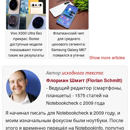
складных
устройствах
высокого класса
09
July 2026
Vivo X300 Ultra без
Флагманский чип
прикрас: более
для среднего
доступные модели
ценового сегмента:
показывают почти
Samsung Galaxy M67
такие же результаты
появился в утечке
Show more articles
в нашем сравнении
результатов тестов
09
камер
09 July 2026
July 2026
Автор
исходного текста
:
Флориан Шмит (Florian Schmitt)
- Ведущий редактор (смартфоны,
планшеты)
- 1575 статей на
Notebookcheck
c 2009 года
Я начинал писать для Notebookcheck в 2009 году, и
моим изначальным фокусом были ноутбуки. После
этого я временно перешёл на Notebookinfo, попутно