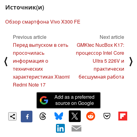
Источник(и)
Обзор смартфона Vivo X300 FE
Previous article
Next article
Перед выпуском в сеть
GMKtec NucBox K17:
просочилась
процессор Intel Core
⟨
⟩
информация о
Ultra 5 226V и
технических
практически
характеристиках Xiaomi
бесшумная работа
Redmi Note 17
Add as a preferred
source on Google