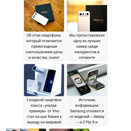
процессором
Snapdragon 8 Gen 5 и
магнитной
беспроводной
зарядкой
11 July 2026
Об этом смартфоне,
Мы протестировали
который отличается
одну из лучших
превосходным
камер среди
соотношением цены
конкурентов в
и качества, знают
сегменте
едва ли кто-нибудь
смартфонов
высшего класса — и
09 July 2026
она даже не такая уж
дорогая
09 July 2026
Складной смартфон
Источник
класса «ультра-
информации:
премиум» от Vivo
Samsung откажется
стал на шаг ближе к
от моделей « Galaxy
выходу на мировой
» и Z Flip 9 и
рынок
сосредоточится на
09 July 2026