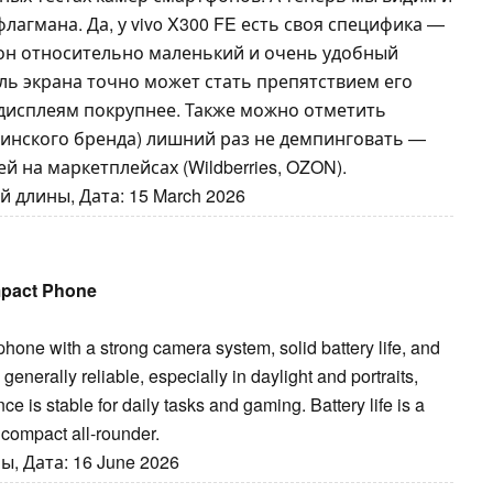
флагмана. Да, у vivo X300 FE есть своя специфика —
фон относительно маленький и очень удобный
ль экрана точно может стать препятствием его
дисплеям покрупнее. Также можно отметить
еринского бренда) лишний раз не демпинговать —
й на маркетплейсах (Wildberries, OZON).
 длины, Дата: 15 March 2026
mpact Phone
one with a strong camera system, solid battery life, and
erally reliable, especially in daylight and portraits,
 is stable for daily tasks and gaming. Battery life is a
d compact all-rounder.
, Дата: 16 June 2026