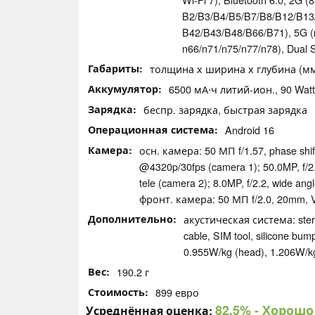
B2/​B3/​B4/​B5/​B7/​B8/​B12/​B13
B42/​B43/​B48/​B66/​B71), 5G (n1/
n66/​n71/​n75/​n77/​n78), Dua
Габариты
толщина х ширина х глубина (мм):
Аккумулятор
6500 мА⋅ч литий-ион., 90 Watt 
Зарядка
беспр. зарядка, быстрая зарядка
Операционная система
Android 16
Камера
осн. камера: 50 МП f/​1.57, phase shif
@4320p/​30fps (camera 1); 50.0MP, f/​2
tele (camera 2); 8.0MP, f/​2.2, wide ang
фронт. камера: 50 МП f/2.0, 20mm, 
Дополнительно
акустическая система: stere
cable, SIM tool, silicone bu
0.955W/​kg (head), 1.206W/
Вес
190.2 г
Стоимость
899 евро
82.5%
- Хорошо
Усреднённая оценка: