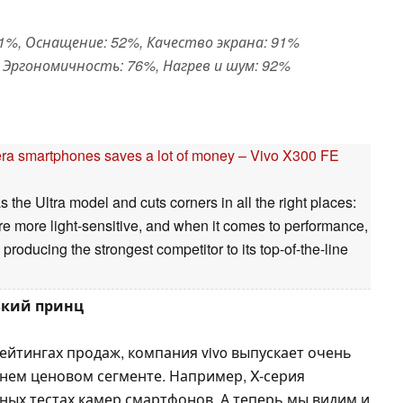
%, Оснащение: 52%, Качество экрана: 91%
Эргономичность: 76%, Нагрев и шум: 92%
mera smartphones saves a lot of money – Vivo X300 FE
he Ultra model and cuts corners in all the right places:
re more light-sensitive, and when it comes to performance,
roducing the strongest competitor to its top-of-the-line
ький принц
ейтингах продаж, компания vivo выпускает очень
хнем ценовом сегменте. Например, X-серия
ных тестах камер смартфонов. А теперь мы видим и