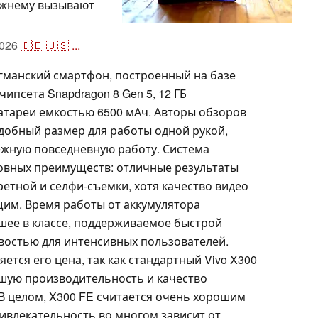
ежнему вызывают
026
🇩🇪
🇺🇸
...
агманский смартфон, построенный на базе
ипсета Snapdragon 8 Gen 5, 12 ГБ
тареи емкостью 6500 мАч. Авторы обзоров
удобный размер для работы одной рукой,
дежную повседневную работу. Система
овных преимуществ: отличные результаты
етной и селфи-съемки, хотя качество видео
щим. Время работы от аккумулятора
шее в классе, поддерживаемое быстрой
востью для интенсивных пользователей.
тся его цена, так как стандартный Vivo X300
шую производительность и качество
В целом, X300 FE считается очень хорошим
ивлекательность во многом зависит от