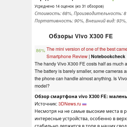
Усреднено
14
оценок (из
31
обзоров)
Стоимость: 68%, Производительность: 81
Портативность: 90%, Внешний вид: 93%, 
Обзоры Vivo X300 FE
The mini version of one of the best ca
86%
Smartphone Review
|
Notebookcheck
The handy Vivo X300 FE costs half as much as t
The battery is barely smaller, some cameras a
the phone can handle almost anything. Is Vivo p
model?
Обзор смартфона vivo X300 FE: мален
Источник:
3DNews.ru
Несмотря на не самые высокие места в р
интересные устройства, особенно в вер
стабильно держится в топе в наших свод