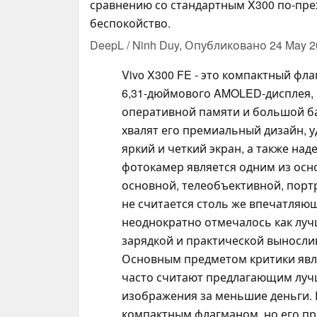
сравнению со стандартным X300 по-пр
беспокойство.
DeepL / Ninh Duy,
Опубликовано
24 May 2
Vivo X300 FE - это компактный фл
6,31-дюймового AMOLED-дисплея, ч
оперативной памяти и большой ба
хвалят его премиальный дизайн, 
яркий и четкий экран, а также на
фотокамер является одним из осн
основной, телеобъективной, портр
не считается столь же впечатляю
неоднократно отмечалось как луч
зарядкой и практической выносли
Основным предметом критики являе
часто считают предлагающим луч
изображения за меньшие деньги. 
компактным флагманом, но его пр