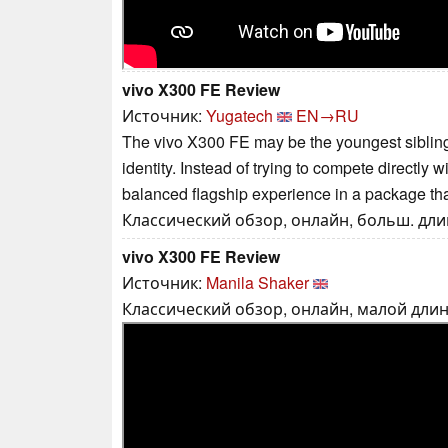
vivo X300 FE Review
Источник:
Yugatech
EN→RU
The vivo X300 FE may be the youngest sibling i
identity. Instead of trying to compete directly 
balanced flagship experience in a package tha
Классический обзор, онлайн, больш. длин
vivo X300 FE Review
Источник:
Manila Shaker
Классический обзор, онлайн, малой длины