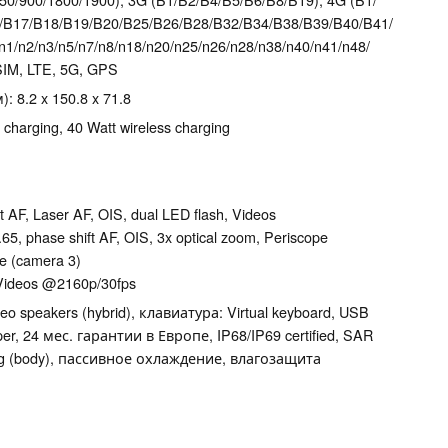
/​B17/​B18/​B19/​B20/​B25/​B26/​B28/​B32/​B34/​B38/​B39/​B40/​B41/​
​n2/​n3/​n5/​n7/​n8/​n18/​n20/​n25/​n26/​n28/​n38/​n40/​n41/​n48/​
l SIM, LTE, 5G, GPS
 8.2 x 150.8 x 71.8
charging, 40 Watt wireless charging
t AF, Laser AF, OIS, dual LED flash, Videos
.65, phase shift AF, OIS, 3x optical zoom, Periscope
le (camera 3)
Videos @2160p/​30fps
o speakers (hybrid), клавиатура: Virtual keyboard, USB
mper, 24 мес. гарантии в Европе, IP68/​IP69 certified, SAR
​kg (body), пассивное охлаждение, влагозащита