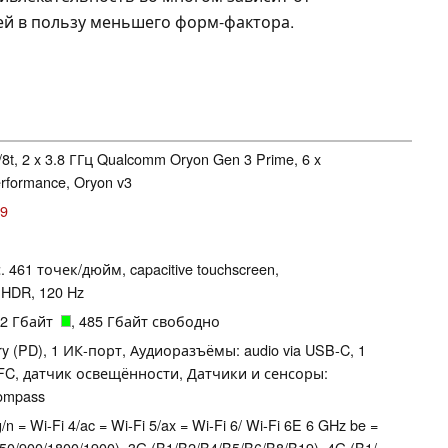
ей в пользу меньшего форм-фактора.
t, 2 x 3.8 ГГц Qualcomm Oryon Gen 3 Prime, 6 x
rformance, Oryon v3
29
. 461 точек/дюйм, capacitive touchscreen,
HDR, 120 Hz
512 Гбайт
, 485 Гбайт свободно
ry (PD), 1 ИК-порт, Аудиоразъёмы: audio via USB-C, 1
FC, датчик освещённости, Датчики и сенсоры:
compass
a/b/g/n = Wi-Fi 4/ac = Wi-Fi 5/ax = Wi-Fi 6/ Wi-Fi 6E 6 GHz be =
0/​900/​1800/​1900), 3G (B1/​B2/​B4/​B5/​B6/​B8/​B19), 4G (B1/​