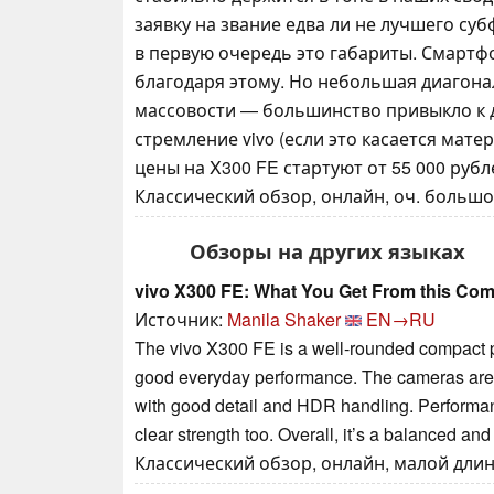
заявку на звание едва ли не лучшего суб
в первую очередь это габариты. Смарт
благодаря этому. Но небольшая диагона
массовости — большинство привыкло к 
стремление vivo (если это касается мат
цены на X300 FE стартуют от 55 000 рубле
Классический обзор, онлайн, оч. большой
Обзоры на других языках
vivo X300 FE: What You Get From this Co
Источник:
Manila Shaker
EN→RU
The vivo X300 FE is a well-rounded compact ph
good everyday performance. The cameras are gen
with good detail and HDR handling. Performance
clear strength too. Overall, it’s a balanced an
Классический обзор, онлайн, малой длины