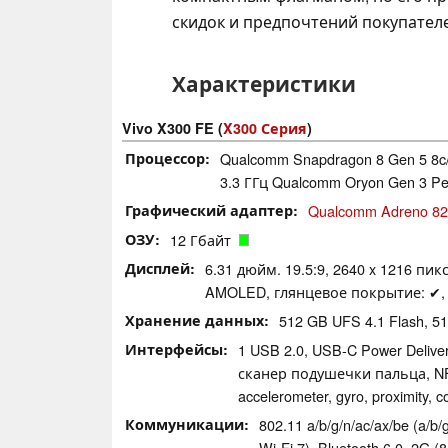
скидок и предпочтений покупател
Характеристики
Vivo X300 FE (
X300 Серия
)
Процессор
Qualcomm Snapdragon 8 Gen 5 8c/8
3.3 ГГц Qualcomm Oryon Gen 3 Pe
Графический адаптер
Qualcomm Adreno 8
ОЗУ
12 Гбайт
Дисплей
6.31 дюйм. 19.5:9, 2640 x 1216 пикс
AMOLED, глянцевое покрытие: ✔, 
Хранение данных
512 GB UFS 4.1 Flash, 
Интерфейсы
1 USB 2.0, USB-C Power Delive
сканер подушечки пальца, N
accelerometer, gyro, proximity, 
Коммуникации
802.11 a/​b/​g/​n/​ac/​ax/​be (
Wi-Fi 7), Bluetooth 6.0, 2G (85