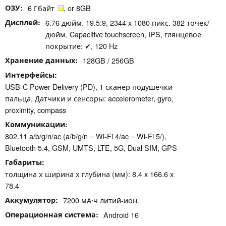
ОЗУ
6 Гбайт
, or 8GB
Дисплей
6.76 дюйм. 19.5:9, 2344 x 1080 пикс. 382 точек/
дюйм, Capacitive touchscreen, IPS, глянцевое
покрытие: ✔, 120 Hz
Хранение данных
128GB / 256GB
Интерфейсы
USB-C Power Delivery (PD), 1 сканер подушечки
пальца, Датчики и сенсоры: accelerometer, gyro,
proximity, compass
Коммуникации
802.11 a/b/g/n/ac (a/b/g/n = Wi-Fi 4/ac = Wi-Fi 5/),
Bluetooth 5.4, GSM, UMTS, LTE, 5G, Dual SIM, GPS
Габариты
толщина х ширина х глубина (мм): 8.4 x 166.6 x
78.4
Аккумулятор
7200 мА⋅ч литий-ион.
Операционная система
Android 16