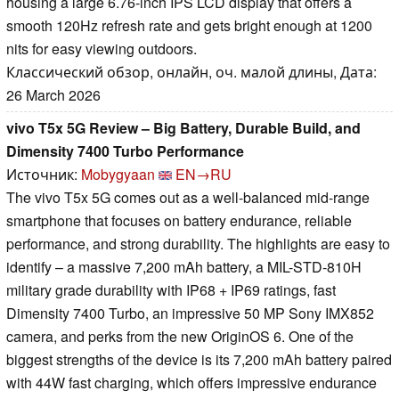
housing a large 6.76-inch IPS LCD display that offers a
smooth 120Hz refresh rate and gets bright enough at 1200
nits for easy viewing outdoors.
Классический обзор, онлайн, оч. малой длины, Дата:
26 March 2026
vivo T5x 5G Review – Big Battery, Durable Build, and
Dimensity 7400 Turbo Performance
Источник:
Mobygyaan
EN→RU
The vivo T5x 5G comes out as a well-balanced mid-range
smartphone that focuses on battery endurance, reliable
performance, and strong durability. The highlights are easy to
identify – a massive 7,200 mAh battery, a MIL-STD-810H
military grade durability with IP68 + IP69 ratings, fast
Dimensity 7400 Turbo, an impressive 50 MP Sony IMX852
camera, and perks from the new OriginOS 6. One of the
biggest strengths of the device is its 7,200 mAh battery paired
with 44W fast charging, which offers impressive endurance