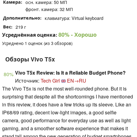
Камера
осн. камера: 50 МП
фронт. камера: 32 МП
Дополнительно
клавиатура: Virtual keyboard
Вес
219 г
80%
- Хорошо
Усреднённая оценка:
Усреднено
1
оценок (из
3
обзоров)
Обзоры Vivo T5x
Vivo T5x Review: Is It a Reliable Budget Phone?
80%
Источник:
Tech Girl
EN→RU
The Vivo T5x is not the most well-rounded phone. But it is
surprising that despite all the shortcomings I have mentioned
in this review, it does have a few tricks up its sleeve. Like an
IP68/69 rating, decent low-light images, a good selfie
camera, good performance for everyday use as well as light
gaming, and a smoother software experience that makes it
stand tall among the new generation of budget smartphones