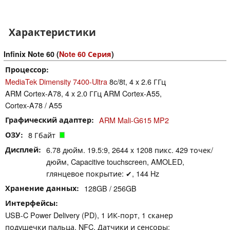
Характеристики
Infinix Note 60 (
Note 60 Серия
)
Процессор
MediaTek Dimensity 7400-Ultra
8c/8t, 4 x 2.6 ГГц
ARM Cortex-A78, 4 x 2.0 ГГц ARM Cortex-A55,
Cortex-A78 / A55
Графический адаптер
ARM Mali-G615 MP2
ОЗУ
8 Гбайт
Дисплей
6.78 дюйм. 19.5:9, 2644 x 1208 пикс. 429 точек/
дюйм, Capacitive touchscreen, AMOLED,
глянцевое покрытие: ✔, 144 Hz
Хранение данных
128GB / 256GB
Интерфейсы
USB-C Power Delivery (PD), 1 ИК-порт, 1 сканер
подушечки пальца, NFC, Датчики и сенсоры: