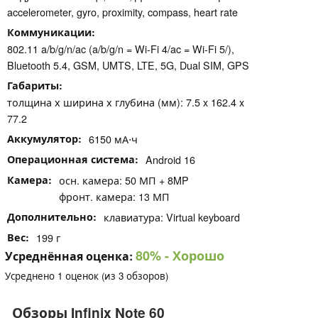
accelerometer, gyro, proximity, compass, heart rate
Коммуникации
802.11 a/b/g/n/ac (a/b/g/n = Wi-Fi 4/ac = Wi-Fi 5/),
Bluetooth 5.4, GSM, UMTS, LTE, 5G, Dual SIM, GPS
Габариты
толщина х ширина х глубина (мм): 7.5 x 162.4 x
77.2
Аккумулятор
6150 мА⋅ч
Операционная система
Android 16
Камера
осн. камера: 50 МП + 8MP
фронт. камера: 13 МП
Дополнительно
клавиатура: Virtual keyboard
Вес
199 г
80%
- Хорошо
Усреднённая оценка:
Усреднено
1
оценок (из
3
обзоров)
Обзоры Infinix Note 60