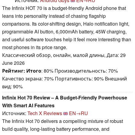
Источник:
Android Guys
EN→RU
The Infinix HOT 70 is a budget-friendly Android phone that
leans into personality instead of chasing flagship
comparisons. Its color-shifting design, Halo notification light,
programmable AI button, 6,000mAh battery, 45W charging,
and useful software touches help it feel more interesting than
most phones in its price range.
Классический обзор, онлайн, малой длины, Дата: 29
June 2026
Рейтинг:
Итого
: 80% Производительность: 70%
Качество экрана: 70% Портативность: 90% Внешний
вид: 90%
Infinix Hot 70 Review – A Budget-Friendly Powerhouse
With Smart AI Features
Источник:
Tech X Reviews
EN→RU
The Infinix Hot 70 delivers a compelling mixture of robust
build quality, long-lasting battery performance, and