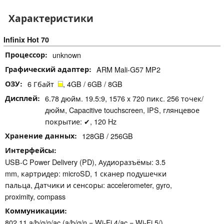
Характеристики
Infinix Hot 70
Процессор
unknown
Графический адаптер
ARM Mali-G57 MP2
ОЗУ
6 Гбайт
, 4GB / 6GB / 8GB
Дисплей
6.78 дюйм. 19.5:9, 1576 x 720 пикс. 256 точек/
дюйм, Capacitive touchscreen, IPS, глянцевое
покрытие: ✔, 120 Hz
Хранение данных
128GB / 256GB
Интерфейсы
USB-C Power Delivery (PD), Аудиоразъёмы: 3.5
mm, картридер: microSD, 1 сканер подушечки
пальца, Датчики и сенсоры: accelerometer, gyro,
proximity, compass
Коммуникации
802.11 a/b/g/n/ac (a/b/g/n = Wi-Fi 4/ac = Wi-Fi 5/),