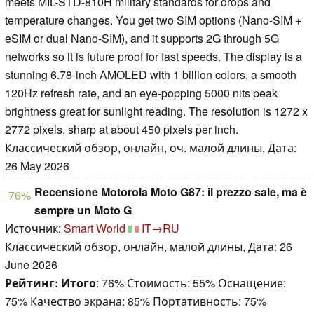
meets MIL-STD-810H military standards for drops and
temperature changes. You get two SIM options (Nano-SIM +
eSIM or dual Nano-SIM), and it supports 2G through 5G
networks so it is future proof for fast speeds. The display is a
stunning 6.78-inch AMOLED with 1 billion colors, a smooth
120Hz refresh rate, and an eye-popping 5000 nits peak
brightness great for sunlight reading. The resolution is 1272 x
2772 pixels, sharp at about 450 pixels per inch.
Классический обзор, онлайн, оч. малой длины, Дата:
26 May 2026
Recensione Motorola Moto G87: il prezzo sale, ma è
76%
sempre un Moto G
Источник:
Smart World
IT→RU
Классический обзор, онлайн, малой длины, Дата: 26
June 2026
Рейтинг:
Итого
: 76% Стоимость: 55% Оснащение:
75% Качество экрана: 85% Портативность: 75%