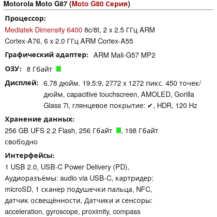
Motorola Moto G87 (
Moto G80 Серия
)
Процессор
Mediatek Dimensity 6400
8c/8t, 2 x 2.5 ГГц ARM
Cortex-A76, 6 x 2.0 ГГц ARM Cortex-A55
Графический адаптер
ARM Mali-G57 MP2
ОЗУ
8 Гбайт
Дисплей
6.78 дюйм. 19.5:9, 2772 x 1272 пикс. 450 точек/
дюйм, capacitive touchscreen, AMOLED, Gorilla
Glass 7i, глянцевое покрытие: ✔, HDR, 120 Hz
Хранение данных
256 GB UFS 2.2 Flash, 256 Гбайт
, 198 Гбайт
свободно
Интерфейсы
1 USB 2.0, USB-C Power Delivery (PD),
Аудиоразъёмы: audio via USB-C, картридер:
microSD, 1 сканер подушечки пальца, NFC,
датчик освещённости, Датчики и сенсоры:
acceleration, gyroscope, proximity, compass