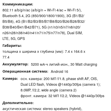
Коммуникации
802.11 a/b/g/n/ac (a/b/g/n = Wi-Fi 4/ac = Wi-Fi 5/),
Bluetooth 5.4, 2G (850/​900/​1800/​1900), 3G (B1/​B2/​
B5/​B8), 4G (B1/​B2/​B3/​B5/​B7/​B8/​B20/​B26/​B28/​B32/​
B38/​B40/​B41/​B42/​B71), 5G (n1/​n3/​n5/​n7/​n8/​n20/​
n26/​n28/​n38/​n40/​n41/​n71/​n75/​n77/​n78), Dual SIM,
LTE, 5G, GPS
Габариты
толщина х ширина х глубина (мм): 7.4 x 164.6 x
77.4
Аккумулятор
5200 мА⋅ч литий-ион., 30 Watt charging
Операционная система
Android 16
Камера
осн. камера: 200 МП f/​1.8, phase shift AF, OIS,
Dual LED flash, Videos @1440p/​30fps (camera 1);
8.0MP, f/​2.2, wide angle (camera 2)
фронт. камера: 32 МП f/​2.2, Videos @1440p/​30fps
Дополнительно
акустическая система: stereo speakers (hybrid),