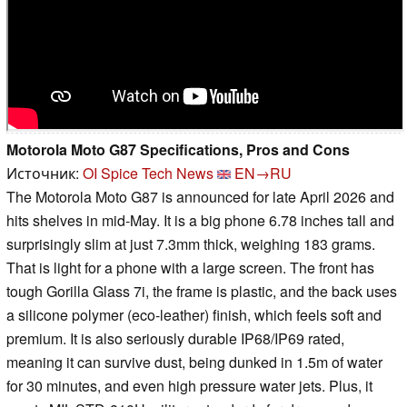
Motorola Moto G87 Specifications, Pros and Cons
Источник:
OI Spice Tech News
EN→RU
The Motorola Moto G87 is announced for late April 2026 and
hits shelves in mid-May. It is a big phone 6.78 inches tall and
surprisingly slim at just 7.3mm thick, weighing 183 grams.
That is light for a phone with a large screen. The front has
tough Gorilla Glass 7i, the frame is plastic, and the back uses
a silicone polymer (eco-leather) finish, which feels soft and
premium. It is also seriously durable IP68/IP69 rated,
meaning it can survive dust, being dunked in 1.5m of water
for 30 minutes, and even high pressure water jets. Plus, it