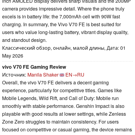
inch AMOLED display delivers sharp visuals and the 200MP
camera provides impressive detail. Where the phone truly
excels is in battery life: the 7,000mAh cell with 90W fast
charging. In summary, the Vivo V70 FE is best suited for
users who value long-lasting battery, vibrant display quality,
and standout design.
Классический обзор, онлайн, малой длины, Дата: 01
May 2026
vivo V70 FE Gaming Review
Источник:
Manila Shaker
EN→RU
Overall, the vivo V70 FE delivers a decent gaming
experience, particularly for competitive titles. Games like
Mobile Legends, Wild Rift, and Call of Duty: Mobile run
smoothly with stable performance. Genshin Impact is also
playable with good results at lower settings, while Zenless
Zone Zero struggles to maintain consistency. For users
focused on competitive or casual gaming, the device remains