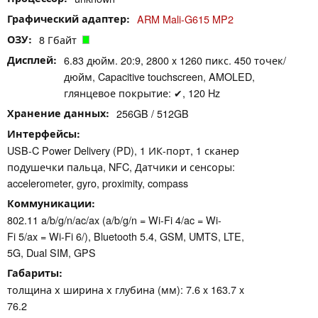
Графический адаптер
ARM Mali-G615 MP2
ОЗУ
8 Гбайт
Дисплей
6.83 дюйм. 20:9, 2800 x 1260 пикс. 450 точек/
дюйм, Capacitive touchscreen, AMOLED,
глянцевое покрытие: ✔, 120 Hz
Хранение данных
256GB / 512GB
Интерфейсы
USB-C Power Delivery (PD), 1 ИК-порт, 1 сканер
подушечки пальца, NFC, Датчики и сенсоры:
accelerometer, gyro, proximity, compass
Коммуникации
802.11 a/b/g/n/ac/ax (a/b/g/n = Wi-Fi 4/ac = Wi-
Fi 5/ax = Wi-Fi 6/), Bluetooth 5.4, GSM, UMTS, LTE,
5G, Dual SIM, GPS
Габариты
толщина х ширина х глубина (мм): 7.6 x 163.7 x
76.2