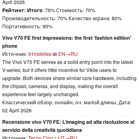
April 2026
Рейтинг:
Итого
: 76% Стоимость: 70%
Производительность: 70% Качество экрана: 80%
Портативность: 90%
Vivo V70 FE first impressions: the first ‘fashion edition’
phone
Источник:
91mobiles
EN→RU
The Vivo V70 FE serves as a solid entry point into the latest
V-series, but it offers little incentive for V60e users to
upgrade. Both devices share similar core hardware, including
the chipset, cameras, and display, making the overall
experience feel largely unchanged.
Классический обзор, онлайн, оч. малой длины, Дата:
02 April 2026
Recensione vivo V70 FE: L’imaging ad alta risoluzione al
servizio della creatività quotidiana
Источник:
Tecno Cino
IT→RU