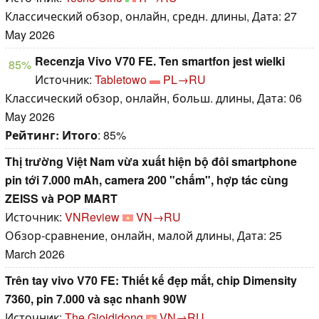
Классический обзор, онлайн, средн. длины, Дата: 27
May 2026
Recenzja Vivo V70 FE. Ten smartfon jest wielki
85%
Источник:
Tabletowo
PL→RU
Классический обзор, онлайн, больш. длины, Дата: 06
May 2026
Рейтинг:
Итого
: 85%
Thị trường Việt Nam vừa xuất hiện bộ đôi smartphone
pin tới 7.000 mAh, camera 200 "chấm", hợp tác cùng
ZEISS và POP MART
Источник:
VNReview
VN→RU
Обзор-сравнение, онлайн, малой длины, Дата: 25
March 2026
Trên tay vivo V70 FE: Thiết kế đẹp mắt, chip Dimensity
7360, pin 7.000 và sạc nhanh 90W
Источник:
The Gioididong
VN→RU