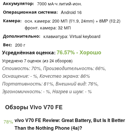
Аккумулятор
7000 мА⋅ч литий-ион.
Операционная система
Android 16
Камера
осн. камера: 200 МП (f/1.9, 24mm) + 8MP (f/2.2)
фронт. камера: 32 МП
Дополнительно
клавиатура: Virtual keyboard
Вес
200 г
76.57%
- Хорошо
Усреднённая оценка:
Усреднено
7
оценок (из
24
обзоров)
Стоимость: 70%, Производительность: 66%,
Оснащение: - %, Качество экрана: 86%
Портативность: 81%, Внешний вид: 76%,
Эргономичность: - %, Нагрев и шум: - %
Обзоры Vivo V70 FE
vivo V70 FE Review: Great Battery, But Is It Better
78%
Than the Nothing Phone (4a)?