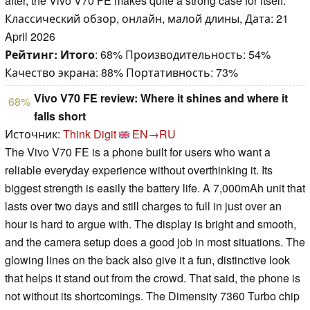
after, the Vivo V70 FE makes quite a strong case for itself.
Классический обзор, онлайн, малой длины, Дата: 21
April 2026
Рейтинг:
Итого
: 68% Производительность: 54%
Качество экрана: 88% Портативность: 73%
Vivo V70 FE review: Where it shines and where it
68%
falls short
Источник:
Think Digit
EN→RU
The Vivo V70 FE is a phone built for users who want a
reliable everyday experience without overthinking it. Its
biggest strength is easily the battery life. A 7,000mAh unit that
lasts over two days and still charges to full in just over an
hour is hard to argue with. The display is bright and smooth,
and the camera setup does a good job in most situations. The
glowing lines on the back also give it a fun, distinctive look
that helps it stand out from the crowd. That said, the phone is
not without its shortcomings. The Dimensity 7360 Turbo chip