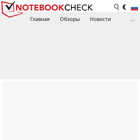
Главная
Обзоры
Новости
...
Сравнения производительности
Библиотека
Поиск обзора
Контакты