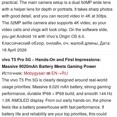
practical. The main camera setup is a dual 50MP wide lens
with a helper lens for depth or portraits. It takes sharp photos
with good detail, and you can record video in 4K at 30fps.
The 32MP selfie camera also supports 4K video, so your
video calls and vlogs will look crisp. On the software side,
you get Android 16 with Vivo’s Origin OS 6.0.
Классический обзор, онлайн, оч. малой длины, Дата:
18 April 2026
vivo T5 Pro 5G – Hands-On and First Impressions:
Massive 9020mAh Battery Meets Gaming Power
Источник:
Mobygyaan
EN→RU
The vivo T5 Pro 5G is clearly designed around real-world
usage priorities: Massive 9,020 mAh battery, strong gaming
performance, durable IP68 + IP69 build, and smooth 144 Hz
1.5K AMOLED display. From our early hands-on, the phone
feels like a battery powerhouse with fast performance. If
battery life and reliability are your top priorities, this could