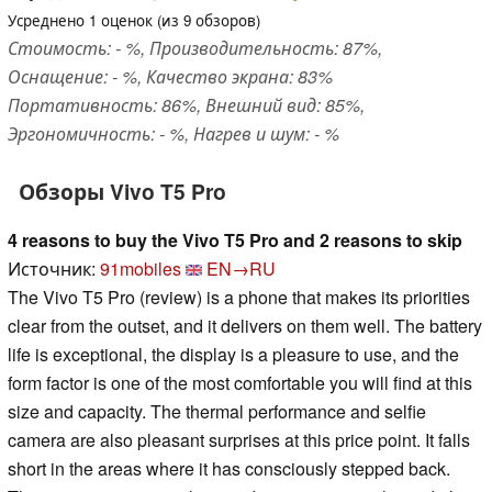
Усреднено
1
оценок (из
9
обзоров)
Стоимость: - %, Производительность: 87%,
Оснащение: - %, Качество экрана: 83%
Портативность: 86%, Внешний вид: 85%,
Эргономичность: - %, Нагрев и шум: - %
Обзоры Vivo T5 Pro
4 reasons to buy the Vivo T5 Pro and 2 reasons to skip
Источник:
91mobiles
EN→RU
The Vivo T5 Pro (review) is a phone that makes its priorities
clear from the outset, and it delivers on them well. The battery
life is exceptional, the display is a pleasure to use, and the
form factor is one of the most comfortable you will find at this
size and capacity. The thermal performance and selfie
camera are also pleasant surprises at this price point. It falls
short in the areas where it has consciously stepped back.