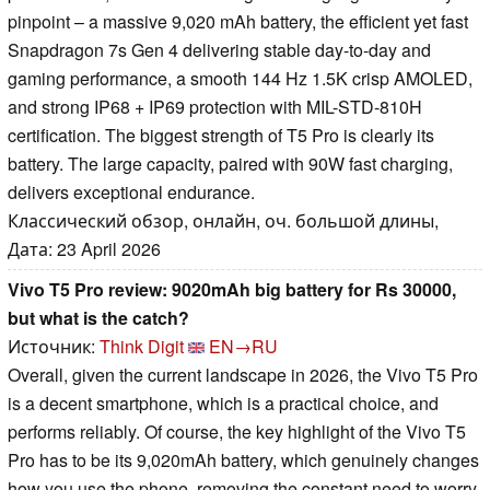
pinpoint – a massive 9,020 mAh battery, the efficient yet fast
Snapdragon 7s Gen 4 delivering stable day-to-day and
gaming performance, a smooth 144 Hz 1.5K crisp AMOLED,
and strong IP68 + IP69 protection with MIL-STD-810H
certification. The biggest strength of T5 Pro is clearly its
battery. The large capacity, paired with 90W fast charging,
delivers exceptional endurance.
Классический обзор, онлайн, оч. большой длины,
Дата: 23 April 2026
Vivo T5 Pro review: 9020mAh big battery for Rs 30000,
but what is the catch?
Источник:
Think Digit
EN→RU
Overall, given the current landscape in 2026, the Vivo T5 Pro
is a decent smartphone, which is a practical choice, and
performs reliably. Of course, the key highlight of the Vivo T5
Pro has to be its 9,020mAh battery, which genuinely changes
how you use the phone, removing the constant need to worry