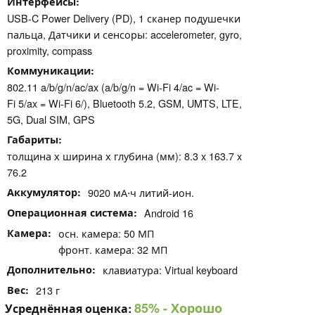
Интерфейсы
USB-C Power Delivery (PD), 1 сканер подушечки
пальца, Датчики и сенсоры: accelerometer, gyro,
proximity, compass
Коммуникации
802.11 a/b/g/n/ac/ax (a/b/g/n = Wi-Fi 4/ac = Wi-
Fi 5/ax = Wi-Fi 6/), Bluetooth 5.2, GSM, UMTS, LTE,
5G, Dual SIM, GPS
Габариты
толщина х ширина х глубина (мм): 8.3 x 163.7 x
76.2
Аккумулятор
9020 мА⋅ч литий-ион.
Операционная система
Android 16
Камера
осн. камера: 50 МП
фронт. камера: 32 МП
Дополнительно
клавиатура: Virtual keyboard
Вес
213 г
85%
- Хорошо
Усреднённая оценка: