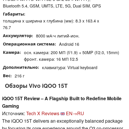
Bluetooth 5.4, GSM, UMTS, LTE, 5G, Dual SIM, GPS
Габариты
толщина х ширина х глубина (мм): 8.3 x 163.4 x
76.7
Аккумулятор
8000 мА⋅ч литий-ион.
Операционная система
Android 16
Камера
осн. камера: 200 МП (f/1.9) + 50MP (f/2.0, 15mm)
фронт. камера: 16 МП f/2.5
Дополнительно
клавиатура: Virtual keyboard
Вес
216 г
Обзоры Vivo iQOO 15T
iQOO 15T Review – A Flagship Built to Redefine Mobile
Gaming
Источник:
Tech X Reviews
EN→RU
The iQOO 15T delivers an exceptionally balanced package
by focusing its core experience around the Q3 co-processor