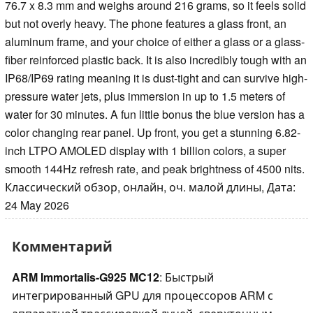
76.7 x 8.3 mm and weighs around 216 grams, so it feels solid
but not overly heavy. The phone features a glass front, an
aluminum frame, and your choice of either a glass or a glass-
fiber reinforced plastic back. It is also incredibly tough with an
IP68/IP69 rating meaning it is dust-tight and can survive high-
pressure water jets, plus immersion in up to 1.5 meters of
water for 30 minutes. A fun little bonus the blue version has a
color changing rear panel. Up front, you get a stunning 6.82-
inch LTPO AMOLED display with 1 billion colors, a super
smooth 144Hz refresh rate, and peak brightness of 4500 nits.
Классический обзор, онлайн, оч. малой длины, Дата:
24 May 2026
Комментарий
ARM Immortalis-G925 MC12
: Быстрый
интегрированный GPU для процессоров ARM с