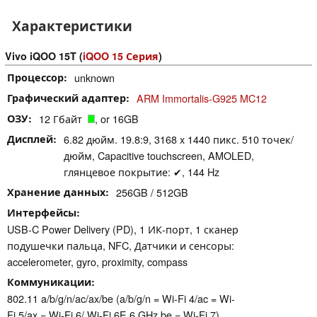
Характеристики
Vivo iQOO 15T (
iQOO 15 Серия
)
Процессор
unknown
Графический адаптер
ARM Immortalis-G925 MC12
ОЗУ
12 Гбайт
, or 16GB
Дисплей
6.82 дюйм. 19.8:9, 3168 x 1440 пикс. 510 точек/
дюйм, Capacitive touchscreen, AMOLED,
глянцевое покрытие: ✔, 144 Hz
Хранение данных
256GB / 512GB
Интерфейсы
USB-C Power Delivery (PD), 1 ИК-порт, 1 сканер
подушечки пальца, NFC, Датчики и сенсоры:
accelerometer, gyro, proximity, compass
Коммуникации
802.11 a/​b/​g/​n/​ac/​ax/​be (a/b/g/n = Wi-Fi 4/ac = Wi-
Fi 5/ax = Wi-Fi 6/ Wi-Fi 6E 6 GHz be = Wi-Fi 7),