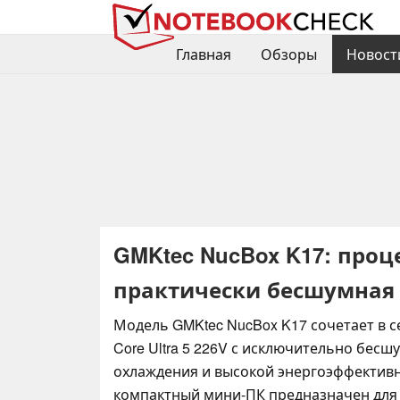
Главная
Обзоры
Новост
GMKtec NucBox K17: процес
практически бесшумная
Модель GMKtec NucBox K17 сочетает в се
Core Ultra 5 226V с исключительно бес
охлаждения и высокой энергоэффективн
компактный мини-ПК предназначен для