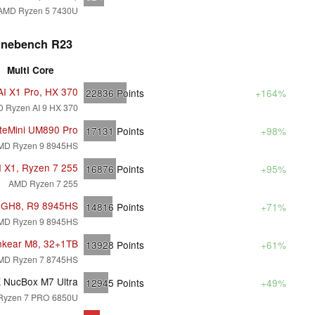
AMD Ryzen 5 7430U
inebench R23
Multi Core
AI X1 Pro, HX 370
22836
Points
+164%
 Ryzen AI 9 HX 370
iteMini UM890 Pro
17131
Points
+98%
MD Ryzen 9 8945HS
I X1, Ryzen 7 255
16876
Points
+95%
AMD Ryzen 7 255
a GH8, R9 8945HS
14816
Points
+71%
MD Ryzen 9 8945HS
nkear M8, 32+1TB
13928
Points
+61%
MD Ryzen 7 8745HS
NucBox M7 Ultra
12945
Points
+49%
Ryzen 7 PRO 6850U