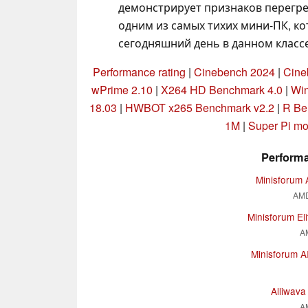
демонстрирует признаков перегрев
одним из самых тихих мини-ПК, ко
сегодняшний день в данном класс
Performance rating
|
Cinebench 2024
|
Cine
wPrime 2.10
|
X264 HD Benchmark 4.0
|
Wi
18.03
|
HWBOT x265 Benchmark v2.2
|
R Be
1M
|
Super Pi m
Performa
Minisforum 
AMD
Minisforum El
A
Minisforum A
Alliwav
A