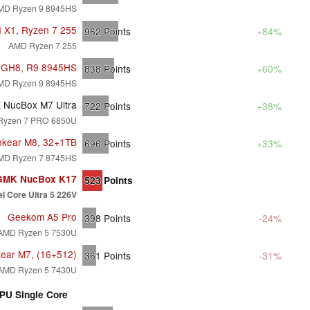
MD Ryzen 9 8945HS
I X1, Ryzen 7 255
962
Points
+84%
AMD Ryzen 7 255
a GH8, R9 8945HS
838
Points
+60%
MD Ryzen 9 8945HS
NucBox M7 Ultra
722
Points
+38%
Ryzen 7 PRO 6850U
nkear M8, 32+1TB
696
Points
+33%
MD Ryzen 7 8745HS
GMK NucBox K17
523
Points
el Core Ultra 5 226V
Geekom A5 Pro
398
Points
-24%
AMD Ryzen 5 7530U
kear M7, (16+512)
361
Points
-31%
AMD Ryzen 5 7430U
PU Single Core