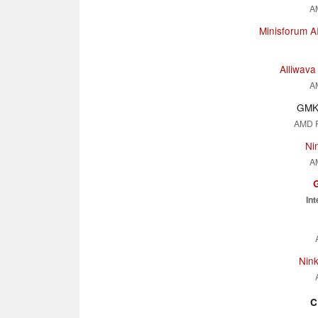
A
Minisforum A
Alliwav
A
GMK 
AMD 
Ni
A
Int
Nin
C