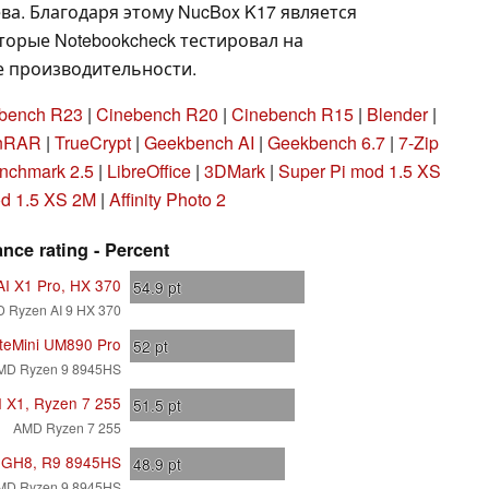
а. Благодаря этому NucBox K17 является
торые Notebookcheck тестировал на
е производительности.
bench R23
|
Cinebench R20
|
Cinebench R15
|
Blender
|
nRAR
|
TrueCrypt
|
Geekbench AI
|
Geekbench 6.7
|
7-Zip
nchmark 2.5
|
LibreOffice
|
3DMark
|
Super Pi mod 1.5 XS
od 1.5 XS 2M
|
Affinity Photo 2
nce rating - Percent
AI X1 Pro, HX 370
54.9
pt
 Ryzen AI 9 HX 370
iteMini UM890 Pro
52
pt
MD Ryzen 9 8945HS
I X1, Ryzen 7 255
51.5
pt
AMD Ryzen 7 255
a GH8, R9 8945HS
48.9
pt
MD Ryzen 9 8945HS