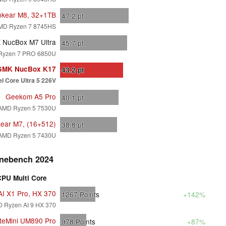
nkear M8, 32+1TB
47.2
pt
MD Ryzen 7 8745HS
NucBox M7 Ultra
45.7
pt
Ryzen 7 PRO 6850U
GMK NucBox K17
43.2
pt
el Core Ultra 5 226V
Geekom A5 Pro
40.1
pt
AMD Ryzen 5 7530U
kear M7, (16+512)
38.8
pt
AMD Ryzen 5 7430U
nebench 2024
CPU Multi Core
AI X1 Pro, HX 370
1267
Points
+142%
 Ryzen AI 9 HX 370
iteMini UM890 Pro
978
Points
+87%