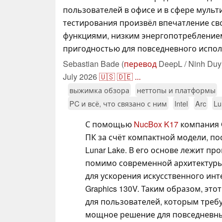
пользователей в офисе и в сфере мульт
тестирования произвёл впечатление с
функциями, низким энергопотребление
пригодностью для повседневного испол
Sebastian Bade (
перевод
DeepL / Ninh Duy
July 2026
🇺🇸
🇩🇪
...
выжимка обзора
неттопы и платформы
PC и всё, что связано с ним
Intel
Arc
Lu
С помощью
NucBox K17
компания 
ПК за счёт компактной модели, по
Lunar Lake. В его основе лежит проц
помимо современной архитектуры 
для ускорения искусственного инте
Graphics 130V. Таким образом, эт
для пользователей, которым треб
мощное решение для повседневных