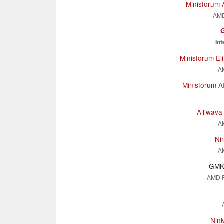
Minisforum 
AMD
Int
Minisforum El
A
Minisforum A
Alliwav
A
Ni
A
GMK 
AMD 
Nin