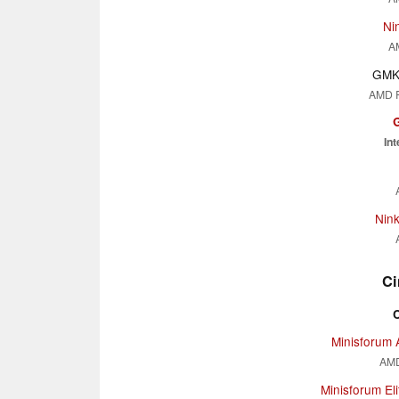
Ni
A
GMK 
AMD 
Int
Nin
Ci
Minisforum 
AMD
Minisforum El