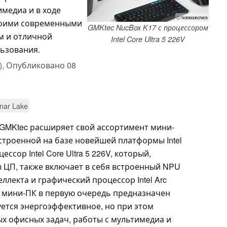
имедиа и в ходе
ⓘ Notebookcheck
воими современными
GMKtec NucBox K17 с процессором
м и отличной
Intel Core Ultra 5 226V
ьзования.
),
Опубликовано
08
nar Lake
GMKtec расширяет свой ассортимент мини-
строенной на базе новейшей платформы Intel
ессор Intel Core Ultra 5 226V, который,
ЦП, также включает в себя встроенный NPU
ллекта и графический процессор Intel Arc
от мини-ПК в первую очередь предназначен
уется энергоэффективное, но при этом
 офисных задач, работы с мультимедиа и