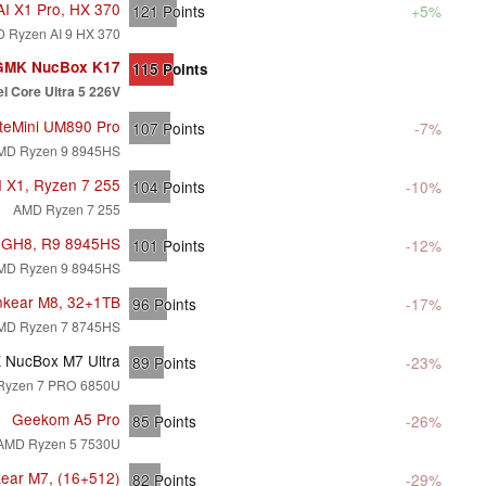
AI X1 Pro, HX 370
121
Points
+5%
 Ryzen AI 9 HX 370
GMK NucBox K17
115
Points
el Core Ultra 5 226V
iteMini UM890 Pro
107
Points
-7%
MD Ryzen 9 8945HS
I X1, Ryzen 7 255
104
Points
-10%
AMD Ryzen 7 255
a GH8, R9 8945HS
101
Points
-12%
MD Ryzen 9 8945HS
nkear M8, 32+1TB
96
Points
-17%
MD Ryzen 7 8745HS
NucBox M7 Ultra
89
Points
-23%
Ryzen 7 PRO 6850U
Geekom A5 Pro
85
Points
-26%
AMD Ryzen 5 7530U
kear M7, (16+512)
82
Points
-29%