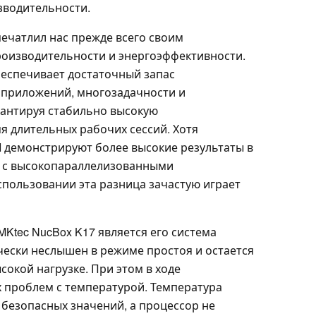
водительности.
печатлил нас прежде всего своим
оизводительности и энергоэффективности.
 обеспечивает достаточный запас
 приложений, многозадачности и
рантируя стабильно высокую
я длительных рабочих сессий. Хотя
 демонстрируют более высокие результаты в
е с высокопараллелизованными
пользовании эта разница зачастую играет
Ktec NucBox K17 является его система
чески неслышен в режиме простоя и остается
окой нагрузке. При этом в ходе
х проблем с температурой. Температура
 безопасных значений, а процессор не