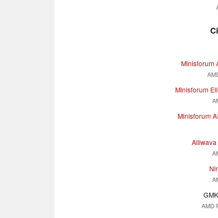
C
Minisforum 
AMD
Minisforum El
A
Minisforum A
Alliwav
A
Ni
A
GMK 
AMD 