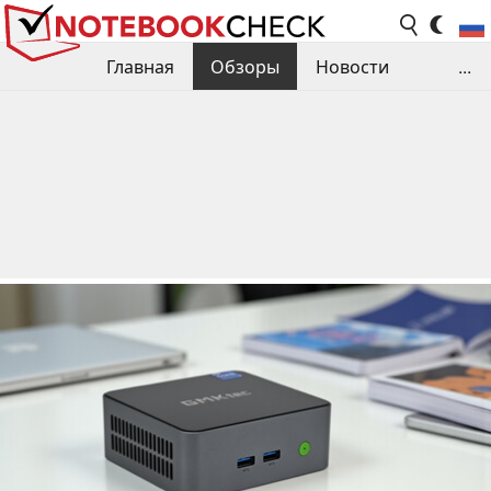
Главная
Обзоры
Новости
...
Сравнения производительности
Библиотека
Поиск обзора
Контакты