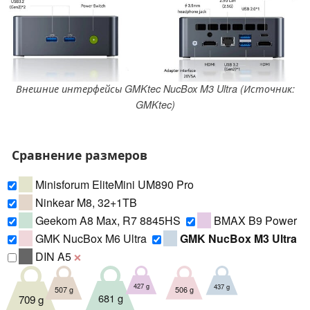
Внешние интерфейсы GMKtec NucBox M3 Ultra (Источник:
GMKtec)
Сравнение размеров
Minisforum EliteMini UM890 Pro
Ninkear M8, 32+1TB
Geekom A8 Max, R7 8845HS
BMAX B9 Power
GMK NucBox M6 Ultra
GMK NucBox M3 Ultra
DIN A5
❌
427 g
437 g
507 g
506 g
681 g
709 g