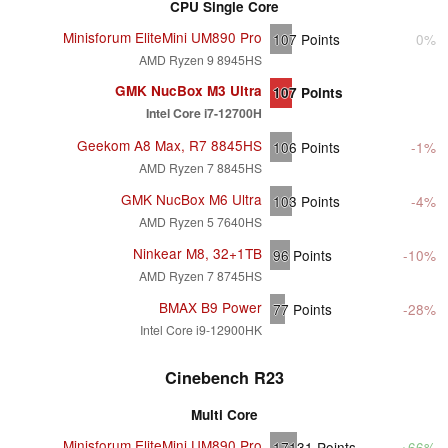
CPU Single Core
Minisforum EliteMini UM890 Pro
107
Points
0%
AMD Ryzen 9 8945HS
GMK NucBox M3 Ultra
107
Points
Intel Core i7-12700H
Geekom A8 Max, R7 8845HS
106
Points
-1%
AMD Ryzen 7 8845HS
GMK NucBox M6 Ultra
103
Points
-4%
AMD Ryzen 5 7640HS
Ninkear M8, 32+1TB
96
Points
-10%
AMD Ryzen 7 8745HS
BMAX B9 Power
77
Points
-28%
Intel Core i9-12900HK
Cinebench R23
Multi Core
Minisforum EliteMini UM890 Pro
17131
Points
+66%