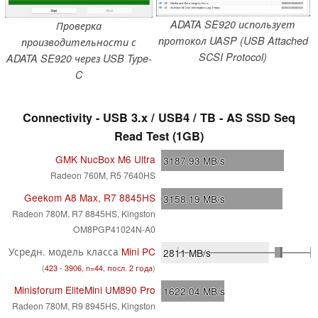
ADATA SE920 использует
Проверка
протокол UASP (USB Attached
производительности с
SCSI Protocol)
ADATA SE920 через USB Type-
C
Connectivity - USB 3.x / USB4 / TB - AS SSD Seq
Read Test (1GB)
GMK NucBox M6 Ultra
3187.93
MB/s
Radeon 760M, R5 7640HS
Geekom A8 Max, R7 8845HS
3158.19
MB/s
Radeon 780M, R7 8845HS, Kingston
OM8PGP41024N-A0
Усредн. модель класса
Mini PC
2811
MB/s
(
423 - 3906, n=44, посл. 2 года
)
Minisforum EliteMini UM890 Pro
1622.04
MB/s
Radeon 780M, R9 8945HS, Kingston