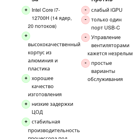
Intel Core i7-
слабый iGPU
+
-
12700H (14 ядер,
только один
-
20 потоков)
порт USB-C
+
Управление
-
высококачественный
вентиляторами
корпус из
кажется незрелым
алюминия и
простые
-
пластика
варианты
хорошее
обслуживания
+
качество
изготовления
низкие задержки
+
ЦОД
стабильная
+
производительность
процессора под