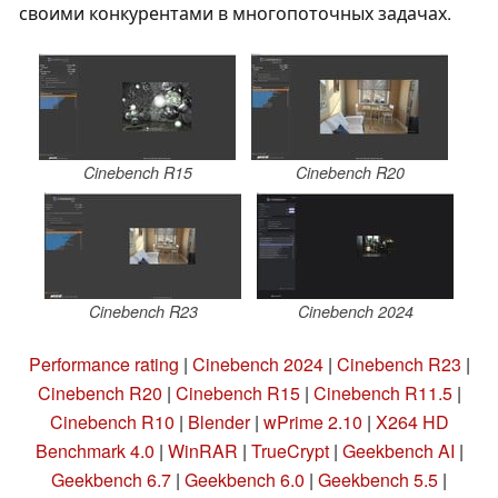
своими конкурентами в многопоточных задачах.
Cinebench R15
Cinebench R20
Cinebench R23
Cinebench 2024
Performance rating
|
Cinebench 2024
|
Cinebench R23
|
Cinebench R20
|
Cinebench R15
|
Cinebench R11.5
|
Cinebench R10
|
Blender
|
wPrime 2.10
|
X264 HD
Benchmark 4.0
|
WinRAR
|
TrueCrypt
|
Geekbench AI
|
Geekbench 6.7
|
Geekbench 6.0
|
Geekbench 5.5
|