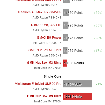
AMD Ryzen 9 8945HS
Geekom A8 Max, R7 8845HS
16350
Points
+59%
AMD Ryzen 7 8845HS
Ninkear M8, 32+1TB
13928
Points
+35%
AMD Ryzen 7 8745HS
BMAX B9 Power
13175
Points
+28%
Intel Core i9-12900HK
GMK NucBox M6 Ultra
12079
Points
+17%
AMD Ryzen 5 7640HS
GMK NucBox M3 Ultra
10300
Points
Intel Core i7-12700H
Single Core
Minisforum EliteMini UM890 Pro
1815
Points
+1%
AMD Ryzen 9 8945HS
GMK NucBox M3 Ultra
1793
Points
Intel Core i7-12700H