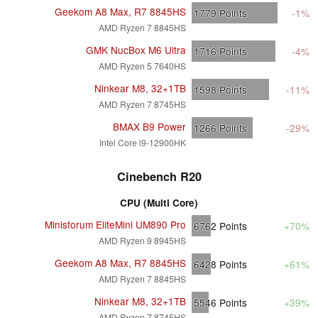
Geekom A8 Max, R7 8845HS
1779
Points
-1%
AMD Ryzen 7 8845HS
GMK NucBox M6 Ultra
1716
Points
-4%
AMD Ryzen 5 7640HS
Ninkear M8, 32+1TB
1598
Points
-11%
AMD Ryzen 7 8745HS
BMAX B9 Power
1266
Points
-29%
Intel Core i9-12900HK
Cinebench R20
CPU (Multi Core)
Minisforum EliteMini UM890 Pro
6762
Points
+70%
AMD Ryzen 9 8945HS
Geekom A8 Max, R7 8845HS
6428
Points
+61%
AMD Ryzen 7 8845HS
Ninkear M8, 32+1TB
5546
Points
+39%
AMD Ryzen 7 8745HS