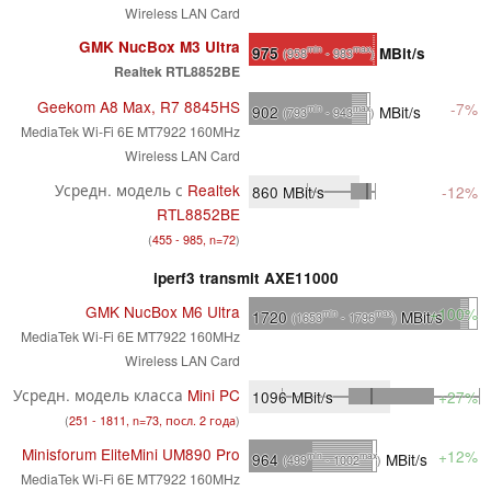
Wireless LAN Card
GMK NucBox M3 Ultra
975
MBit/s
min
max
(958
- 983
)
Realtek RTL8852BE
Geekom A8 Max, R7 8845HS
-7%
902
MBit/s
min
max
(793
- 943
)
MediaTek Wi-Fi 6E MT7922 160MHz
Wireless LAN Card
Усредн. модель с
Realtek
860
MBit/s
-12%
RTL8852BE
(
455 - 985, n=72
)
iperf3 transmit AXE11000
GMK NucBox M6 Ultra
+100%
1720
MBit/s
min
max
(1653
- 1796
)
MediaTek Wi-Fi 6E MT7922 160MHz
Wireless LAN Card
Усредн. модель класса
Mini PC
1096
MBit/s
+27%
(
251 - 1811, n=73, посл. 2 года
)
Minisforum EliteMini UM890 Pro
+12%
964
MBit/s
min
max
(499
- 1002
)
MediaTek Wi-Fi 6E MT7922 160MHz