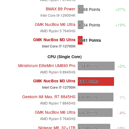
BMAX B9 Power
5068
Points
+27%
Intel Core i9-12900HK
GMK NucBox M6 Ultra
4734
Points
+19%
AMD Ryzen 5 7640HS
GMK NucBox M3 Ultra
3981
Points
Intel Core i7-12700H
CPU (Single Core)
Minisforum EliteMini UM890 Pro
704
Points
+2%
AMD Ryzen 9 8945HS
GMK NucBox M3 Ultra
691
Points
Intel Core i7-12700H
Geekom A8 Max, R7 8845HS
690
Points
0%
AMD Ryzen 7 8845HS
GMK NucBox M6 Ultra
666
Points
-4%
AMD Ryzen 5 7640HS
Ninkear M8, 32+1TB
623
Points
-10%