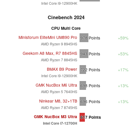
Intel Core i9-12900HK
Cinebench 2024
CPU Multi Core
Minisforum EliteMini UM890 Pro
978
Points
+59%
AMD Ryzen 9 8945HS
Geekom A8 Max, R7 8845HS
943
Points
+53%
AMD Ryzen 7 8845HS
BMAX B9 Power
722
Points
+17%
Intel Core i9-12900HK
GMK NucBox M6 Ultra
698
Points
+13%
AMD Ryzen 5 7640HS
Ninkear M8, 32+1TB
696
Points
+13%
AMD Ryzen 7 8745HS
GMK NucBox M3 Ultra
617
Points
Intel Core i7-12700H