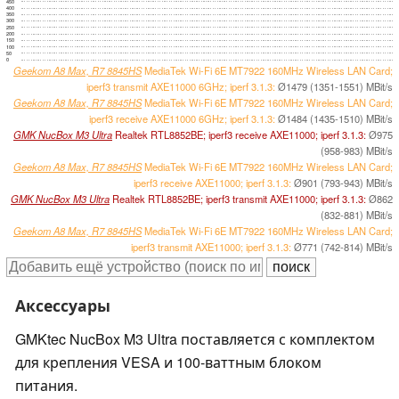
450
400
350
300
250
200
150
100
50
0
Geekom A8 Max, R7 8845HS
MediaTek Wi-Fi 6E MT7922 160MHz Wireless LAN Card;
iperf3 transmit AXE11000 6GHz; iperf 3.1.3:
Ø1479 (1351-1551) MBit/s
Geekom A8 Max, R7 8845HS
MediaTek Wi-Fi 6E MT7922 160MHz Wireless LAN Card;
iperf3 receive AXE11000 6GHz; iperf 3.1.3:
Ø1484 (1435-1510) MBit/s
GMK NucBox M3 Ultra
Realtek RTL8852BE; iperf3 receive AXE11000; iperf 3.1.3:
Ø975
(958-983) MBit/s
Geekom A8 Max, R7 8845HS
MediaTek Wi-Fi 6E MT7922 160MHz Wireless LAN Card;
iperf3 receive AXE11000; iperf 3.1.3:
Ø901 (793-943) MBit/s
GMK NucBox M3 Ultra
Realtek RTL8852BE; iperf3 transmit AXE11000; iperf 3.1.3:
Ø862
(832-881) MBit/s
Geekom A8 Max, R7 8845HS
MediaTek Wi-Fi 6E MT7922 160MHz Wireless LAN Card;
iperf3 transmit AXE11000; iperf 3.1.3:
Ø771 (742-814) MBit/s
Аксессуары
GMKtec NucBox M3 Ultra поставляется с комплектом
для крепления VESA и 100-ваттным блоком
питания.