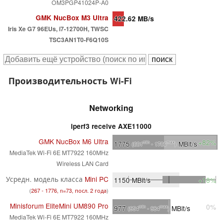
OM3PGP41024P-A0
GMK NucBox M3 Ultra
422.62
MB/s
Iris Xe G7 96EUs, i7-12700H, TWSC
TSC3AN1T0-F6Q10S
Производительность Wi-Fi
Networking
iperf3 receive AXE11000
GMK NucBox M6 Ultra
+82%
1775
MBit/s
min
max
(881
- 1786
)
MediaTek Wi-Fi 6E MT7922 160MHz
Wireless LAN Card
Усредн. модель класса
Mini PC
1150
MBit/s
+18%
(
267 - 1776, n=73, посл. 2 года
)
Minisforum EliteMini UM890 Pro
0%
977
MBit/s
min
max
(954
- 984
)
MediaTek Wi-Fi 6E MT7922 160MHz