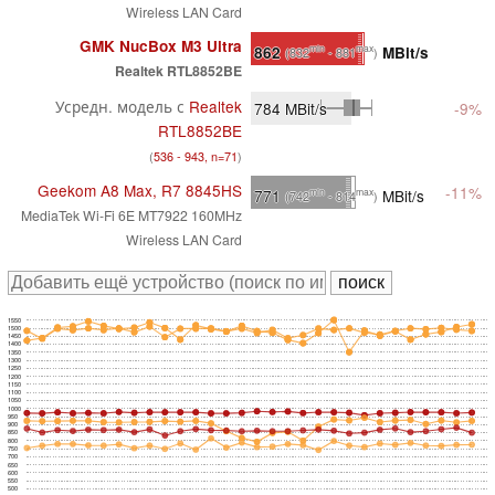
Wireless LAN Card
GMK NucBox M3 Ultra
862
MBit/s
min
max
(832
- 881
)
Realtek RTL8852BE
Усредн. модель с
Realtek
784
MBit/s
-9%
RTL8852BE
(
536 - 943, n=71
)
Geekom A8 Max, R7 8845HS
-11%
771
MBit/s
min
max
(742
- 814
)
MediaTek Wi-Fi 6E MT7922 160MHz
Wireless LAN Card
1550
1500
1450
1400
1350
1300
1250
1200
1150
1100
1050
1000
950
900
850
800
750
700
650
600
550
500