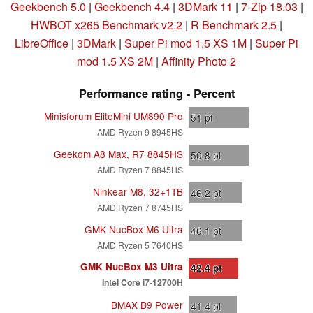
Geekbench 5.0
|
Geekbench 4.4
|
3DMark 11
|
7-Zip 18.03
|
HWBOT x265 Benchmark v2.2
|
R Benchmark 2.5
|
LibreOffice
|
3DMark
|
Super Pi mod 1.5 XS 1M
|
Super Pi
mod 1.5 XS 2M
|
Affinity Photo 2
Performance rating - Percent
Minisforum EliteMini UM890 Pro
51
pt
AMD Ryzen 9 8945HS
Geekom A8 Max, R7 8845HS
50.8
pt
AMD Ryzen 7 8845HS
Ninkear M8, 32+1TB
46.2
pt
AMD Ryzen 7 8745HS
GMK NucBox M6 Ultra
46.1
pt
AMD Ryzen 5 7640HS
GMK NucBox M3 Ultra
42.4
pt
Intel Core i7-12700H
BMAX B9 Power
41.4
pt