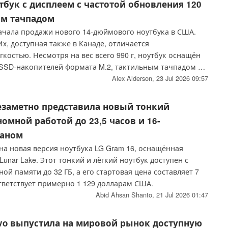
бук с дисплеем с частотой обновления 120
ым тачпадом
ачала продажи нового 14-дюймового ноутбука в США.
4x, доступная также в Канаде, отличается
костью. Несмотря на вес всего 990 г, ноутбук оснащён
 SSD-накопителей формата M.2, тактильным тачпадом и
й обновления 120 Гц.
Alex Alderson,
23 Jul 2026 09:57
езаметно представила новый тонкий
номной работой до 23,5 часов и 16-
аном
на новая версия ноутбука LG Gram 16, оснащённая
Lunar Lake. Этот тонкий и лёгкий ноутбук доступен с
й памяти до 32 ГБ, а его стартовая цена составляет 7
тветствует примерно 1 129 долларам США.
Abid Ahsan Shanto,
21 Jul 2026 01:47
vo выпустила на мировой рынок доступную