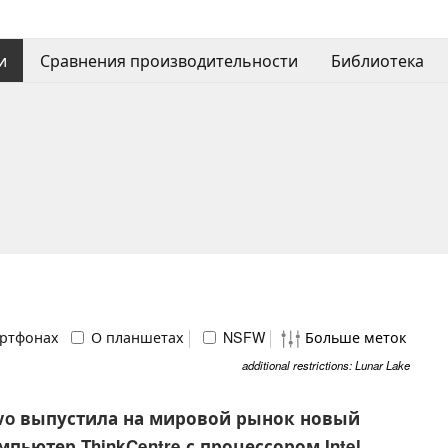
и
Сравнения производительности
Библиотека
ртфонах
О планшетах
NSFW
Больше меток
additional restrictions: Lunar Lake
vo выпустила на мировой рынок новый
пьютер ThinkCentre с процессором Intel