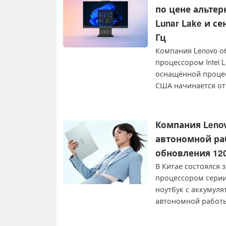
по цене альтер
Lunar Lake и с
Гц
Компания Lenovo об
процессором Intel 
оснащённой процесс
США начинается от 1
её дисплей оставля
Компания Lenov
автономной раб
обновления 120
В Китае состоялся з
процессором серии I
ноутбук с аккумул
автономной работы.
соответствует при