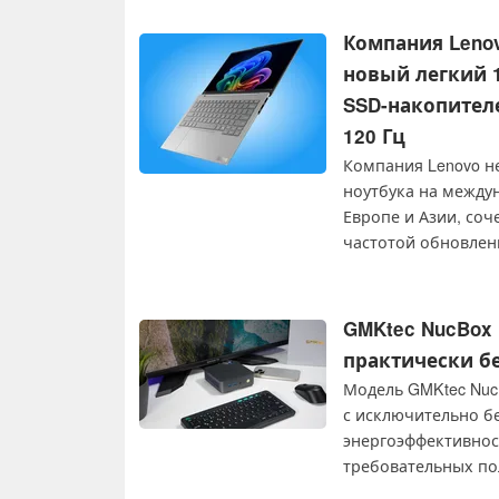
Компания Leno
новый легкий 
SSD-накопител
120 Гц
Компания Lenovo н
ноутбука на междун
Европе и Азии, соче
частотой обновлени
накопителей формат
GMKtec NucBox K
практически б
Модель GMKtec NucBo
с исключительно б
энергоэффективнос
требовательных пол
тестирования прои