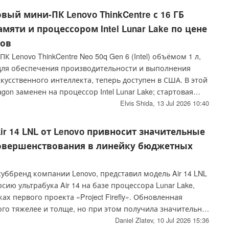
вый мини-ПК Lenovo ThinkCentre с 16 ГБ
мяти и процессором Intel Lunar Lake по цене
ров
 Lenovo ThinkCentre Neo 50q Gen 6 (Intel) объёмом 1 л,
ля обеспечения производительности и выполнения
кусственного интеллекта, теперь доступен в США. В этой
gon заменен на процессор Intel Lunar Lake; стартовая
 179 долларов США за конфигурацию с процессором Core
Elvis Shida,
13 Jul 2026 10:40
Б оперативной памяти и SSD-накопителем объемом 512 ГБ.
ir 14 LNL от Lenovo привносит значительные
овершенствования в линейку бюджетных
уббренд компании Lenovo, представил модель Air 14 LNL
ию ультрабука Air 14 на базе процессора Lunar Lake,
х первого проекта «Project Firefly». Обновленная
го тяжелее и толще, но при этом получила значительно
ратное обеспечение.
Daniel Zlatev,
10 Jul 2026 15:36