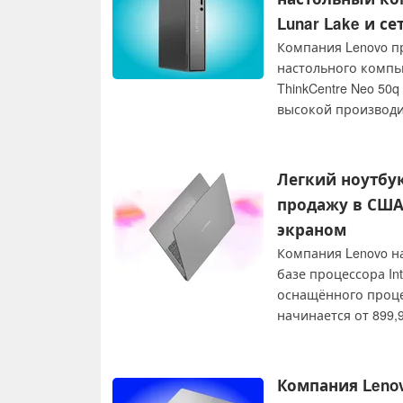
Lunar Lake и с
Компания Lenovo п
настольного компь
ThinkCentre Neo 50
высокой производи
Lunar Lake.
Легкий ноутбук 
продажу в США 
экраном
Компания Lenovo на
базе процессора Int
оснащённого процес
начинается от 899,
процессор Core Ult
Компания Leno