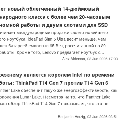
ает новый облегченный 14-дюймовый
народного класса с более чем 20-часовым
номной работы и двумя слотами для SSD
ачинает международные продажи своего новейшего
о ноутбука. IdeaPad Slim 5 Ultra весит меньше, чем
ащен батареей емкостью 65 Втч, рассчитанной на 20
аботы. Кроме того, Lenovo предлагает ноутбук с
иагональ которого составляет 14 дюймов.
Alex Alderson,
03 Jun 2026 17:03
прежнему является королем Intel по времени
оты: ThinkPad T14 Gen 7 против T14 Gen 6
Panther Lake обеспечит такую же энергоэффективность, как
околения Lunar Lake. Несмотря на то, что Panther Lake
аш обзор ThinkPad T14 Gen 7 показывает, что это не
Benjamin Herzig,
03 Jun 2026 03:51