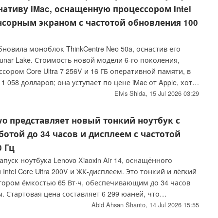
нативу iMac, оснащенную процессором Intel
енсорным экраном с частотой обновления 100
новила моноблок ThinkCentre Neo 50a, оснастив его
Lunar Lake. Стоимость новой модели 6-го поколения,
ором Core Ultra 7 256V и 16 ГБ оперативной памяти, в
 058 долларов; она уступает по цене iMac от Apple, хотя
ет желать лучшего.
Elvis Shida,
15 Jul 2026 03:29
o представляет новый тонкий ноутбук с
отой до 34 часов и дисплеем с частотой
 Гц
апуск ноутбука Lenovo Xiaoxin Air 14, оснащённого
ntel Core Ultra 200V и ЖК-дисплеем. Это тонкий и лёгкий
ятором ёмкостью 65 Вт·ч, обеспечивающим до 34 часов
 Стартовая цена составляет 6 299 юаней, что
мерно 929 долларам США.
Abid Ahsan Shanto,
14 Jul 2026 15:55