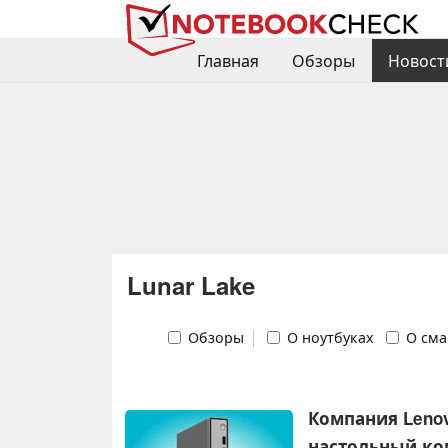
Главная
Обзоры
Новост
Lunar Lake
Обзоры
О ноутбуках
О сма
Компания Leno
настольный ком