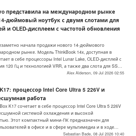
vo представила на международном рынке
14-дюймовый ноутбук с двумя слотами для
ей и OLED-дисплеем с частотой обновления
езаметно начала продажи нового 14-дюймового
ародном рынке. Модель ThinkBook 14x, доступная в
тает в себе процессоры Intel Lunar Lake, OLED-дисплей с
я 120 Гц и технологией VRR, а также два слота для SSD-
а M.2 — и всё это в корпусе весом менее 1 кг.
Alex Alderson,
09 Jul 2026 02:55
17: процессор Intel Core Ultra 5 226V и
есшумная работа
x K17 сочетает в себе процессор Intel Core Ultra 5 226V
есшумной системой охлаждения и высокой
тью. Этот компактный мини-ПК предназначен для
ьзователей в офисе и в сфере мультимедиа и в ходе
звёл впечатление своими современными функциями,
Sebastian Bade,
08 Jul 2026 10:40