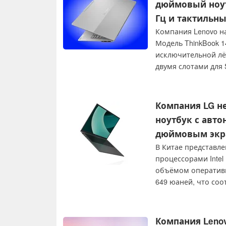
дюймовый ноут
Гц и тактильн
Компания Lenovo н
Модель ThinkBook 1
исключительной лёг
двумя слотами для
дисплеем с частото
Компания LG н
ноутбук с авто
дюймовым экр
В Китае представле
процессорами Intel 
объёмом оперативно
649 юаней, что соо
Компания Leno