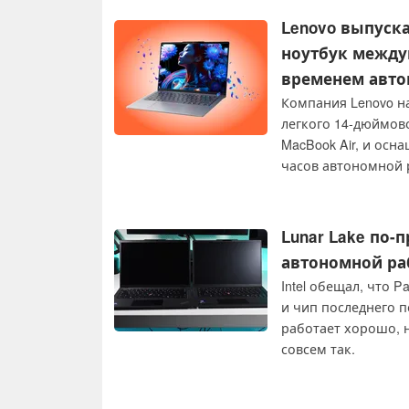
Lenovo выпуск
ноутбук между
временем авто
Компания Lenovo н
легкого 14-дюймовог
MacBook Air, и осн
часов автономной р
дисплеем 120 Гц, д
Lunar Lake по-
автономной раб
Intel обещал, что 
и чип последнего п
работает хорошо, н
совсем так.