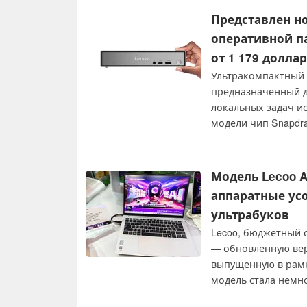
Представлен но
оперативной па
от 1 179 долла
Ультракомпактный ПК
предназначенный д
локальных задач ис
модели чип Snapdra
цена составляет 1
Ultra 5 226V, 16 Г
Модель Lecoo A
аппаратные ус
ультрабуков
Lecoo, бюджетный с
— обновленную верс
выпущенную в рамка
модель стала немно
более мощное аппа