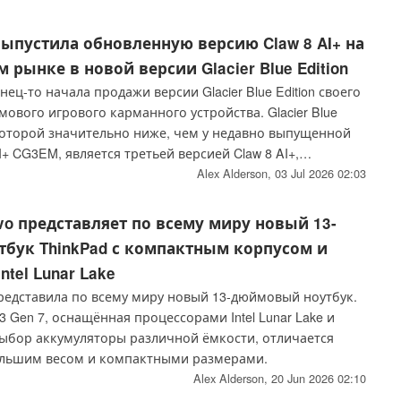
еблением и отличной пригодностью для повседневного
ыпустила обновленную версию Claw 8 AI+ на
рынке в новой версии Glacier Blue Edition
ец-то начала продажи версии Glacier Blue Edition своего
ового игрового карманного устройства. Glacier Blue
 которой значительно ниже, чем у недавно выпущенной
I+ CG3EM, является третьей версией Claw 8 AI+,
нией MSI на данный момент.
Alex Alderson,
03 Jul 2026 02:03
o представляет по всему миру новый 13-
бук ThinkPad с компактным корпусом и
tel Lunar Lake
редставила по всему миру новый 13-дюймовый ноутбук.
3 Gen 7, оснащённая процессорами Intel Lunar Lake и
ыбор аккумуляторы различной ёмкости, отличается
ольшим весом и компактными размерами.
Alex Alderson,
20 Jun 2026 02:10