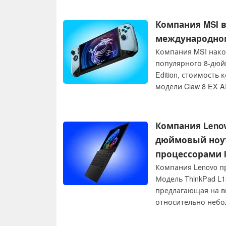
низким энергопотр
использования.
Компания MSI в
международном 
Компания MSI након
популярного 8-дюйм
Edition, стоимость
модели Claw 8 EX A
выпущенной компа
Компания Lenov
дюймовый ноут
процессорами In
Компания Lenovo п
Модель ThinkPad L1
предлагающая на в
относительно неб