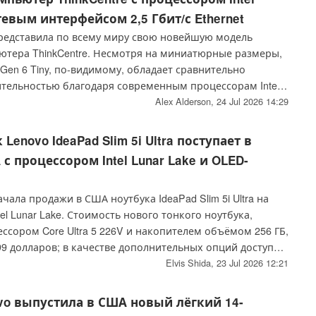
етевым интерфейсом 2,5 Гбит/с Ethernet
редставила по всему миру свою новейшую модель
ютера ThinkCentre. Несмотря на миниатюрные размеры,
q Gen 6 Tiny, по-видимому, обладает сравнительно
тельностью благодаря современным процессорам Intel
Alex Alderson,
24 Jul 2026 14:29
Lenovo IdeaPad Slim 5i Ultra поступает в
с процессором Intel Lunar Lake и OLED-
чала продажи в США ноутбука IdeaPad Slim 5i Ultra на
el Lunar Lake. Стоимость нового тонкого ноутбука,
сором Core Ultra 5 226V и накопителем объёмом 256 ГБ,
99 долларов; в качестве дополнительных опций доступны
ra 7 256V, OLED-экран и накопитель объёмом до 1 ТБ.
Elvis Shida,
23 Jul 2026 12:21
vo выпустила в США новый лёгкий 14-