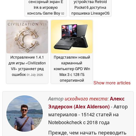
сенсорный экран E
устройства Retroid
Ink в игровую
Pocket 6 доступна
консоль Game Boy
прошивка LineageOS
02
July 2026
02 July 2026
Исправление 1.4.1
Представлен новый
для игры «Civilization
карманный
VII» устраняет ряд
компьютер GPD Win
ошибок
Max 3 с 128 ГБ
01 July 2026
оперативной
Show more articles
памяти и AMOLED-
дисплеем с частотой
обновления 165 Гц
Автор
исходного текста
:
Алекс
01
July 2026
Элдерсон (Alex Alderson)
- Автор
материалов
- 15142 статей на
Notebookcheck
c 2018 года
Прежде, чем начать переводить