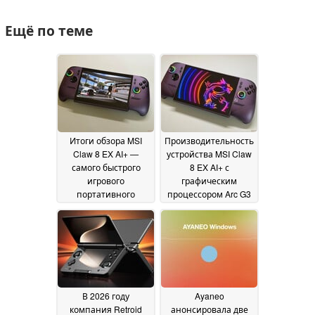
Ещё по теме
Итоги обзора MSI
Производительность
Claw 8 EX AI+ —
устройства MSI Claw
самого быстрого
8 EX AI+ с
игрового
графическим
портативного
процессором Arc G3
устройства
Extreme просто
07 July 2026
превосходна, но кто
захочет заплатить
1799 долларов за
портативный
гаджет?
06 July 2026
В 2026 году
Ayaneo
компания Retroid
анонсировала две