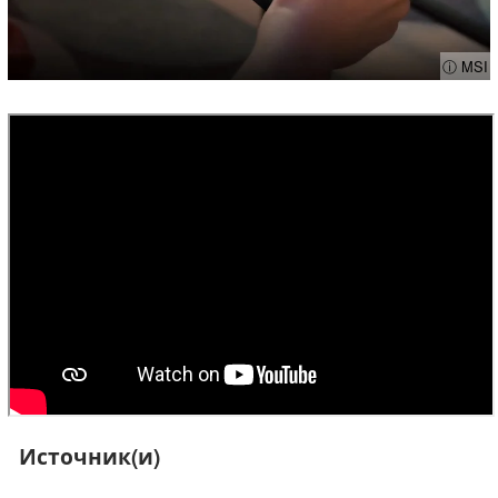
ⓘ MSI
Источник(и)