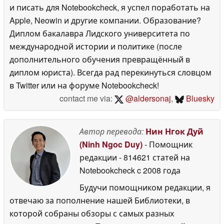
и писать для Notebookcheck, я успел поработать на
Apple, Neowin и другие компании. Образование?
Диплом бакалавра Лидского университета по
международной истории и политике (после
дополнительного обучения превращённый в
диплом юриста). Всегда рад перекинуться словцом
в Twitter или на форуме Notebookcheck!
contact me via:
@aldersonaj
,
Bluesky
Автор перевода:
Нин Нгок Дуй
(Ninh Ngoc Duy)
- Помощник
редакции
- 814621 статей на
Notebookcheck
c 2008 года
Будучи помощником редакции, я
отвечаю за пополнение нашей Библиотеки, в
которой собраны обзоры с самых разных