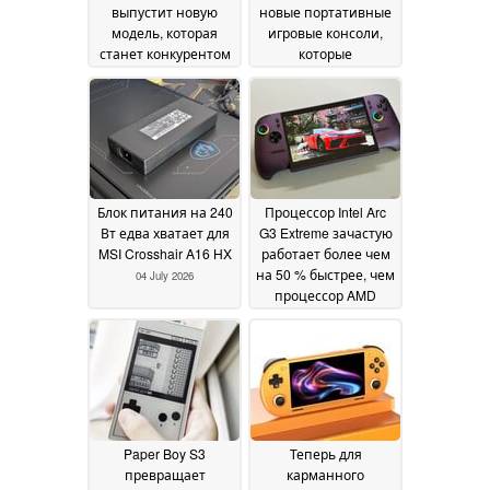
выпустит новую
новые портативные
модель, которая
игровые консоли,
станет конкурентом
которые
AYN Thor и будет
планируется
оснащена двумя
выпустить по всему
дисплеями
миру
05 July 2026
04 July 2026
Блок питания на 240
Процессор Intel Arc
Вт едва хватает для
G3 Extreme зачастую
MSI Crosshair A16 HX
работает более чем
на 50 % быстрее, чем
04 July 2026
процессор AMD
Ryzen Z2 Extreme при
потребляемой
мощности 35 ватт
02
July 2026
Paper Boy S3
Теперь для
превращает
карманного