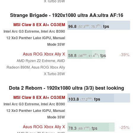
X Turbo 35W
Strange Brigade - 1920x1080 ultra AA:ultra AF:16
MSI Claw 8 EX AI+ CG3EM
96.8
fps
min
P1
(57.3
, 75.7
)
Intel Arc G3 Extreme, Intel Arc B390
12 Xe3 Panther Lake iGPU, Manual
Mode 35W
Asus ROG Xbox Ally X
-39%
58.8
fps
min
P1
(38
, 41.4
)
AMD Ryzen Z2 Extreme, AMD
Radeon 890M, Asus ROG Xbox Ally
X Turbo 35W
Dota 2 Reborn - 1920x1080 ultra (3/3) best looking
MSI Claw 8 EX AI+ CG3EM
103.8
fps
min
(77.2
)
Intel Arc G3 Extreme, Intel Arc B390
12 Xe3 Panther Lake iGPU, Manual
Mode 35W
Asus ROG Xbox Ally X
-25%
78.3
fps
min
(69.1
)