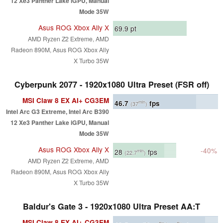
12 Xe3 Panther Lake iGPU, Manual
Mode 35W
Asus ROG Xbox Ally X
69.9
pt
AMD Ryzen Z2 Extreme, AMD
Radeon 890M, Asus ROG Xbox Ally
X Turbo 35W
Cyberpunk 2077 - 1920x1080 Ultra Preset (FSR off)
MSI Claw 8 EX AI+ CG3EM
46.7
fps
min
(37
)
Intel Arc G3 Extreme, Intel Arc B390
12 Xe3 Panther Lake iGPU, Manual
Mode 35W
Asus ROG Xbox Ally X
-40%
28
fps
min
(22.7
)
AMD Ryzen Z2 Extreme, AMD
Radeon 890M, Asus ROG Xbox Ally
X Turbo 35W
Baldur's Gate 3 - 1920x1080 Ultra Preset AA:T
MSI Claw 8 EX AI+ CG3EM