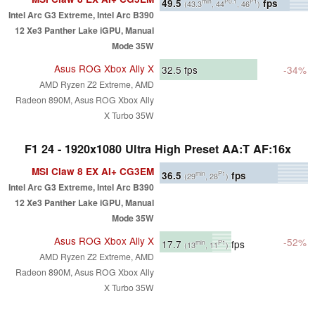
49.5
fps
min
P0.1
P1
(43.3
, 44
, 46
)
Intel Arc G3 Extreme, Intel Arc B390
12 Xe3 Panther Lake iGPU, Manual
Mode 35W
Asus ROG Xbox Ally X
32.5
fps
-34%
AMD Ryzen Z2 Extreme, AMD
Radeon 890M, Asus ROG Xbox Ally
X Turbo 35W
F1 24 - 1920x1080 Ultra High Preset AA:T AF:16x
MSI Claw 8 EX AI+ CG3EM
36.5
fps
min
P1
(29
, 28
)
Intel Arc G3 Extreme, Intel Arc B390
12 Xe3 Panther Lake iGPU, Manual
Mode 35W
Asus ROG Xbox Ally X
-52%
17.7
fps
min
P1
(13
, 11
)
AMD Ryzen Z2 Extreme, AMD
Radeon 890M, Asus ROG Xbox Ally
X Turbo 35W