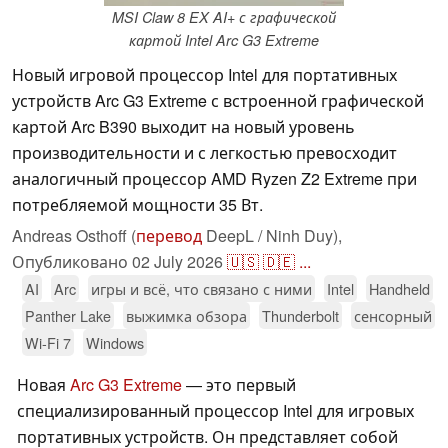
MSI Claw 8 EX AI+ с графической
картой Intel Arc G3 Extreme
Новый игровой процессор Intel для портативных
устройств Arc G3 Extreme с встроенной графической
картой Arc B390 выходит на новый уровень
производительности и с легкостью превосходит
аналогичный процессор AMD Ryzen Z2 Extreme при
потребляемой мощности 35 Вт.
Andreas Osthoff (
перевод
DeepL / Ninh Duy),
Опубликовано
02 July 2026
🇺🇸
🇩🇪
...
AI
Arc
игры и всё, что связано с ними
Intel
Handheld
Panther Lake
выжимка обзора
Thunderbolt
сенсорный
Wi-Fi 7
Windows
Новая
Arc G3 Extreme
— это первый
специализированный процессор Intel для игровых
портативных устройств. Он представляет собой