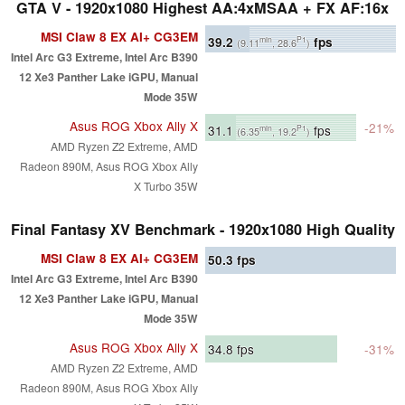
GTA V - 1920x1080 Highest AA:4xMSAA + FX AF:16x
MSI Claw 8 EX AI+ CG3EM
39.2
fps
min
P1
(9.11
, 28.6
)
Intel Arc G3 Extreme, Intel Arc B390
12 Xe3 Panther Lake iGPU, Manual
Mode 35W
Asus ROG Xbox Ally X
-21%
31.1
fps
min
P1
(6.35
, 19.2
)
AMD Ryzen Z2 Extreme, AMD
Radeon 890M, Asus ROG Xbox Ally
X Turbo 35W
Final Fantasy XV Benchmark - 1920x1080 High Quality
MSI Claw 8 EX AI+ CG3EM
50.3
fps
Intel Arc G3 Extreme, Intel Arc B390
12 Xe3 Panther Lake iGPU, Manual
Mode 35W
Asus ROG Xbox Ally X
34.8
fps
-31%
AMD Ryzen Z2 Extreme, AMD
Radeon 890M, Asus ROG Xbox Ally