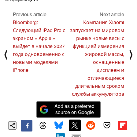
Previous article
Next article
Bloomberg:
Компания Xiaomi
Следующий iPad Pro с
запускает на мировом
экраном « Apple »
рынке новые весы с
выйдет в начале 2027
функцией измерения
⟨
⟩
года одновременно с
жировой массы,
новыми моделями
оснащенные
iPhone
дисплеем и
отличающиеся
длительным сроком
службы аккумулятора
Add as a preferred
source on Google