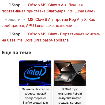
|
Обзор
•
Обзор MSI Claw 8 AI+: Лучшая
портативная приставка благодаря Intel Lunar Lake?
|
Новости
•
MSI Claw 8 AI+ против Rog Ally X: Как
сообщается, APU Lunar Lake позволяет ...
|
Обзор
•
Обзор MSI Claw - Портативная консоль
на базе Intel Core Ultra разочаровала
Ещё по теме
От озера Пантер до
В 2026 году
космоса: новый
компания Retroid
процессор Intel
выпустит новую
Starfire создан для
модель, которая