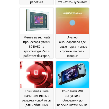
работы в
станет конкурентом
космических
AYN Thor и будет
условиях
оснащена двумя
14 July 2026
дисплеями
05 July 2026
Менее известный
Ayaneo
процессор Ryzen 9
анонсировала две
8940HX на
новые портативные
архитектуре Zen 4
игровые консоли,
работает быстрее,
которые
чем многие ноутбуки
планируется
с процессорами
выпустить по всему
Ryzen на
миру
04 July 2026
архитектуре Zen 5
04
July 2026
Epic Games Store
Компания MSI
начинает июль с
выпустила
раздачи новой игры
обновленную
для мобильных
версию Claw 8 AI+ на