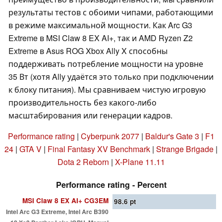
результаты тестов с обоими чипами, работающими
в режиме максимальной мощности. Как Arc G3
Extreme в MSI Claw 8 EX AI+, так и AMD Ryzen Z2
Extreme в Asus ROG Xbox Ally X способны
поддерживать потребление мощности на уровне
35 Вт (хотя Ally удаётся это только при подключении
к блоку питания). Мы сравниваем чистую игровую
производительность без какого-либо
масштабирования или генерации кадров.
Performance rating
|
Cyberpunk 2077
|
Baldur's Gate 3
|
F1
24
|
GTA V
|
Final Fantasy XV Benchmark
|
Strange Brigade
|
Dota 2 Reborn
|
X-Plane 11.11
Performance rating - Percent
MSI Claw 8 EX AI+ CG3EM
98.6
pt
Intel Arc G3 Extreme, Intel Arc B390