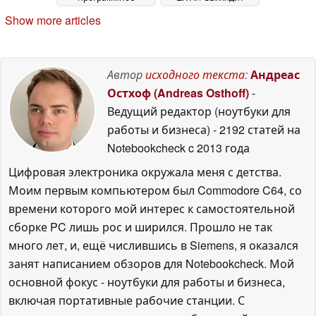
обеспечение новой
очень впечатляюще,
Show more articles
модели MSI Claw 8
но цена может
EX AI+
испортить
25 June 2026
удовольствие
03 June
2026
Автор
исходного текста
:
Андреас
Остхоф (Andreas Osthoff)
-
Ведущий редактор (ноутбуки для
работы и бизнеса)
- 2192 статей на
Notebookcheck
c 2013 года
Цифровая электроника окружала меня с детства.
Моим первым компьютером был Commodore C64, со
времени которого мой интерес к самостоятельной
сборке PC лишь рос и ширился. Прошло не так
много лет, и, ещё числившись в Siemens, я оказался
занят написанием обзоров для Notebookcheck. Мой
основной фокус - ноутбуки для работы и бизнеса,
включая портативные рабочие станции. С