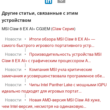
Другие статьи, связанные с этим
устройством
MSI Claw 8 EX AI+ CG3EM (
Claw Серия
)
Новости
•
Итоги обзора MSI Claw 8 EX AI+ —
самого быстрого игрового портативного устр...
|
Новости
•
Производительность устройства MSI
Claw 8 EX AI+ с графическим процессором A...
|
Новости
•
Компания MSI учла критические
замечания и усовершенствовала программное обе...
|
Новости
•
Чипы Intel Panther Lake с мощными iGPU
идеально подходят для игровых портат...
|
Новости
•
Новая AMD-версия MSI Claw A8 хуже,
чем Intel-версия, несмотря на одинаковую...