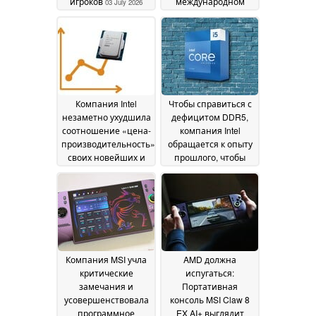
игроков
международном
03 July 2026
рынке в новой
версии Glacier Blue
Edition
03 July 2026
Компания Intel
Чтобы справиться с
незаметно ухудшила
дефицитом DDR5,
соотношение «цена-
компания Intel
производительность»
обращается к опыту
своих новейших и
прошлого, чтобы
превосходных
помочь
процессоров серии
пользователям
Arrow Lake Refresh
собирать доступные
02
по цене ПК
July 2026
02 July 2026
Компания MSI учла
AMD должна
критические
испугаться:
замечания и
Портативная
усовершенствовала
консоль MSI Claw 8
программное
EX AI+ выглядит