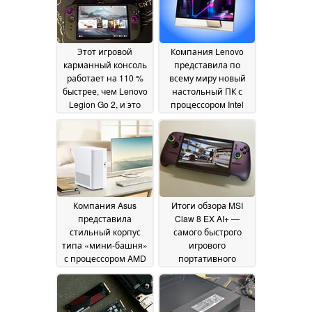
списывания, в
результате чего
результаты упали на
50 %
11 July 2026
Этот игровой
Компания Lenovo
карманный консоль
представила по
работает на 110 %
всему миру новый
быстрее, чем Lenovo
настольный ПК с
Legion Go 2, и это
процессором Intel
лишь второе по
Panther Lake и OLED-
значимости его
дисплеем яркостью
преимущество
1 000 нит
10 July
09 July 2026
2026
Компания Asus
Итоги обзора MSI
представила
Claw 8 EX AI+ —
стильный корпус
самого быстрого
типа «мини-башня»
игрового
с процессором AMD
портативного
Ryzen и передней
устройства
07 July 2026
панелью из дерева
или ткани
08 July 2026