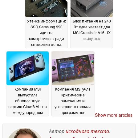
Утечка информации:
Блок питания на 240
SSD Samsung 990
Вт едва хватает для
идет на
MSI Crosshair A16 HX
компромиссы ради
04 July 2026
снижения цены,
несмотря на кризис
на рынке DRAM
06 July
2026
Компания MSI
Компания MSI учла
выпустила
критические
обновленную
замечания и
версию Claw 8 AI+ на
усовершенствовала
международном
программное
Show more articles
рынке в новой
обеспечение новой
версии Glacier Blue
модели MSI Claw 8
Edition
EX AI+
Автор
исходного текста
:
03 July 2026
25 June 2026