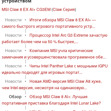
устройством
MSI Claw 8 EX AI+ CG3EM
(
Claw Серия
)
Новости
•
Итоги обзора MSI Claw 8 EX AI+ —
самого быстрого игрового портативного устр...
|
Новости
•
Процессор Intel Arc G3 Extreme зачастую
работает более чем на 50 % быстрее,...
|
Новости
•
Компания MSI учла критические
замечания и усовершенствовала программное обе...
|
Новости
•
Чипы Intel Panther Lake с мощными iGPU
идеально подходят для игровых портат...
|
Новости
•
Новая AMD-версия MSI Claw A8 хуже,
чем Intel-версия, несмотря на одинаковую...
|
Обзор
•
Обзор MSI Claw 8 AI+: Лучшая
портативная приставка благодаря Intel Lunar Lake?
|