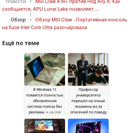
Новости
•
MSI Claw 8 AI+ против Rog Ally X: Как
сообщается, APU Lunar Lake позволяет ...
|
Обзор
•
Обзор MSI Claw - Портативная консоль
на базе Intel Core Ultra разочаровала
Ещё по теме
В Windows 11
Профессор
появится полностью
университета
обновленная
перешел на очные
система поиска без
экзамены из-за
рекламы
опасений по поводу
14 July 2026
использования
искусственного
интеллекта для