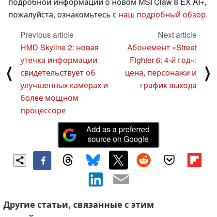
подробной информации о новом MSI Claw 8 EX AI+,
пожалуйста, ознакомьтесь с
наш подробный обзор
.
Previous article
Next article
HMD Skyline 2: новая
Абонемент «Street
утечка информации
Fighter 6: 4-й год»:
⟨
⟩
свидетельствует об
цена, персонажи и
улучшенных камерах и
график выхода
более мощном
процессоре
Add as a preferred
source on Google
Другие статьи, связанные с этим