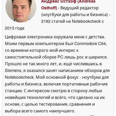
Андреас Остхоф (Andreas
Osthoff)
- Ведущий редактор
(ноутбуки для работы и бизнеса)
-
2192 статей на Notebookcheck
c
2013 года
Цифровая электроника окружала меня с детства.
Моим первым компьютером был Commodore C64,
со времени которого мой интерес к
самостоятельной сборке PC лишь рос и ширился.
Прошло не так много лет, и, ещё числившись в
Siemens, я оказался занят написанием обзоров для
Notebookcheck. Мой основной фокус - ноутбуки для
работы и бизнеса, включая портативные рабочие
станции. С интересом смотрю в сторону любых
новейших технологий и всёго, что сделано на их
основе, с целью тестирования, сравнения и
выбора всего самого наилучшего.