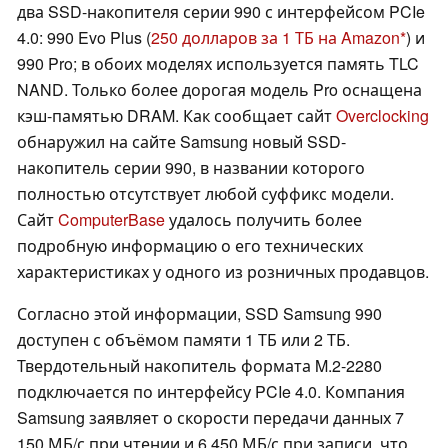
два SSD-накопителя серии 990 с интерфейсом PCIe
4.0: 990 Evo Plus (
250 долларов за 1 ТБ на Amazon
) и
990 Pro; в обоих моделях используется память TLC
NAND. Только более дорогая модель Pro оснащена
кэш-памятью DRAM. Как сообщает сайт
Overclocking
обнаружил на сайте Samsung новый SSD-
накопитель серии 990, в названии которого
полностью отсутствует любой суффикс модели.
Сайт
ComputerBase
удалось получить более
подробную информацию о его технических
характеристиках у одного из розничных продавцов.
Согласно этой информации, SSD Samsung 990
доступен с объёмом памяти 1 ТБ или 2 ТБ.
Твердотельный накопитель формата M.2-2280
подключается по интерфейсу PCIe 4.0. Компания
Samsung заявляет о скорости передачи данных 7
150 МБ/с при чтении и 6 450 МБ/с при записи, что