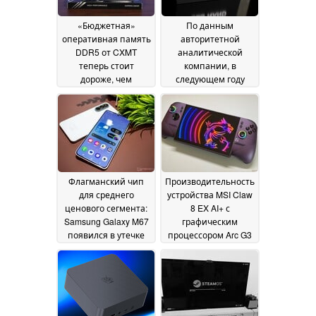
«Бюджетная»
По данным
оперативная память
авторитетной
DDR5 от CXMT
аналитической
теперь стоит
компании, в
дороже, чем
следующем году
аналогичная
рынок флэш-памяти
продукция Samsung,
NAND может выйти
поскольку спрос на
на равновесие
22 July
решения в области
2026
искусственного
интеллекта
продолжает
Флагманский чип
Производительность
приводить к росту
для среднего
устройства MSI Claw
цен на память
28 July
ценового сегмента:
8 EX AI+ с
2026
Samsung Galaxy M67
графическим
появился в утечке
процессором Arc G3
результатов тестов
Extreme просто
09
превосходна, но кто
July 2026
захочет заплатить
1799 долларов за
портативный
гаджет?
06 July 2026