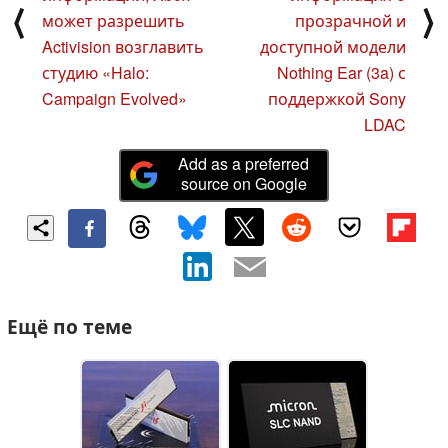
⟨
⟩
может разрешить
прозрачной и
Activision возглавить
доступной модели
студию «Halo:
Nothing Ear (3a) с
Campaign Evolved»
поддержкой Sony
LDAC
Add as a preferred
source on Google
Ещё по теме