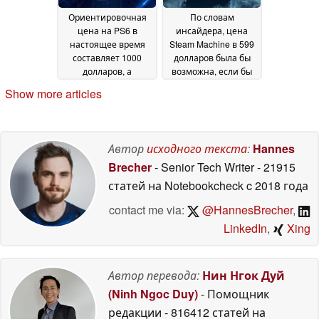
Ориентировочная
По словам
цена на PS6 в
инсайдера, цена
настоящее время
Steam Machine в 599
составляет 1000
долларов была бы
долларов, а
возможна, если бы
задержка даты
Valve справилась с
Show more articles
выпуска может
проблемой нехватки
привести к
памяти
28 June 2026
дальнейшему
удорожанию
Автор
исходного текста
:
Hannes
консоли
28 June 2026
Brecher
- Senior Tech Writer
- 21915
статей на Notebookcheck
c 2018 года
contact me via:
@HannesBrecher
,
LinkedIn
,
Xing
Автор перевода:
Нин Нгок Дуй
(Ninh Ngoc Duy)
- Помощник
редакции
- 816412 статей на