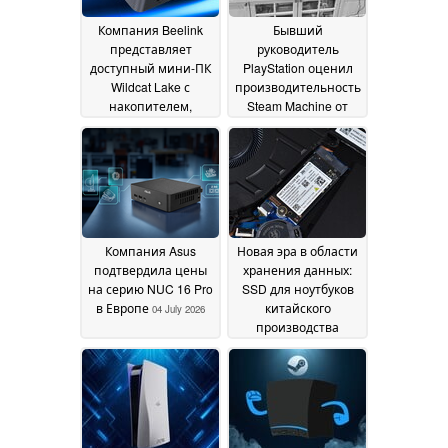
Компания Beelink
Бывший
представляет
руководитель
доступный мини-ПК
PlayStation оценил
Wildcat Lake с
производительность
накопителем,
Steam Machine от
аналогичным тем,
Valve как «ничего
что используются в
особенного», при
смартфонах
этом высоко оценив
05 July
ее игровой опыт,
2026
схожий с
консольным
04 July
2026
Компания Asus
Новая эра в области
подтвердила цены
хранения данных:
на серию NUC 16 Pro
SSD для ноутбуков
в Европе
китайского
04 July 2026
производства
впервые прошел
испытания в
ноутбуке Lenovo
04
July 2026