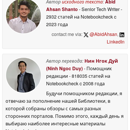
прежнюю
Автор
исходного текста
:
Abid
06 July 2026
Ahsan Shanto
- Senior Tech Writer
-
2932 статей на Notebookcheck
c
2023 года
contact me via:
@AbidAhsan
,
LinkedIn
Автор перевода:
Нин Нгок Дуй
(Ninh Ngoc Duy)
- Помощник
редакции
- 818035 статей на
Notebookcheck
c 2008 года
Будучи помощником редакции, я
отвечаю за пополнение нашей Библиотеки, в
которой собраны обзоры с самых разных
сторонних порталов. Помимо этого, каждый день я
выбираю наиболее интересные материалы