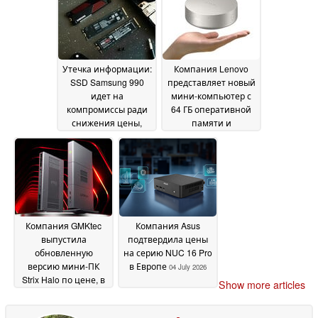
интерфейсом
07 July
2026
Утечка информации:
Компания Lenovo
SSD Samsung 990
представляет новый
идет на
мини-компьютер с
компромиссы ради
64 ГБ оперативной
снижения цены,
памяти и
несмотря на кризис
процессором Intel
на рынке DRAM
Panther Lake
06 July
06 July
2026
2026
Компания GMKtec
Компания Asus
выпустила
подтвердила цены
обновленную
на серию NUC 16 Pro
версию мини-ПК
в Европе
04 July 2026
Strix Halo по цене, в
Show more articles
два раза
превышающей