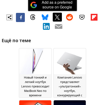
Add as a preferred
source on Google
Ещё по теме
Новый тонкий и
Компания Lenovo
легкий ноутбук
представляет
Lenovo превосходит
«ультратонкий»
MacBook Neo по
ноутбук,
времени
конкурирующий с
автономной работы
MacBook Neo, с
дисплеем с частотой
12 July 2026