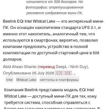
начинается от 509 долларов. На
фотографии: отретушированное
рекламное изображение мини-ПК.
Beelink EQi Intel Wildcat Lake — это интересный мини-
ПК. Он оснащён накопителем стандарта UFS 3.1, и
именно этот накопитель, аналогичный тем, что
используются в смартфонах, вероятно, позволил
компании предложить устройство в полной
комплектации по доступной стартовой цене в 509
долларов.
Abid Ahsan Shanto (
перевод
DeepL / Ninh Duy),
Опубликовано
05 July 2026
🇺🇸
🇩🇪
...
Intel
Wildcat Lake
неттопы и платформы
Компания Beelink представила модель EQi Intel
Wildcat Lake — доступный мини-ПК для тех, кому
требуется система, способная справляться с
базовыми задачами и умеренными нагрузками. В