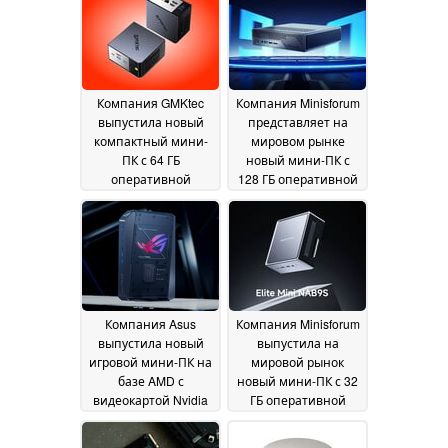
обновления 120 Гц
11
July 2026
Компания GMKtec
Компания Minisforum
выпустила новый
представляет на
компактный мини-
мировом рынке
ПК с 64 ГБ
новый мини-ПК с
оперативной
128 ГБ оперативной
памяти и
памяти и
интерфейсом
процессором Intel
OCuLink
Panther Lake
09 July 2026
09 July
2026
Компания Asus
Компания Minisforum
выпустила новый
выпустила на
игровой мини-ПК на
мировой рынок
базе AMD с
новый мини-ПК с 32
видеокартой Nvidia
ГБ оперативной
RTX 5070
памяти и 2,5-
08 July 2026
гигабитным Ethernet-