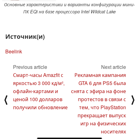
Основные характеристики и варианты конфигурации мини-
ПК EQi на базе процессора Intel Wildcat Lake
Источник(и)
Beelink
Previous article
Next article
Смарт-часы Amazfit с
Рекламная кампания
яркостью 3 000 кд/м²,
GTA 6 для PS5 была
офлайн-картами и
снята с эфира на фоне
⟨
⟩
ценой 100 долларов
протестов в связи с
получили обновление
тем, что PlayStation
прекращает выпуск
игр на физических
носителях