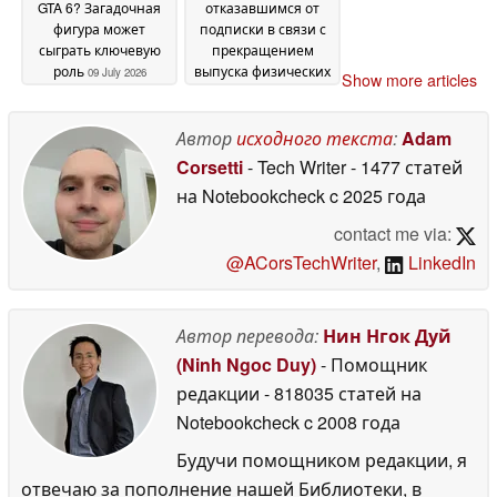
GTA 6? Загадочная
отказавшимся от
фигура может
подписки в связи с
сыграть ключевую
прекращением
роль
выпуска физических
09 July 2026
Show more articles
версий игр,
предлагаются
скидки на PlayStation
Автор
исходного текста
:
Adam
Plus в размере 50 %
Corsetti
- Tech Writer
- 1477 статей
08 July 2026
на Notebookcheck
c 2025 года
contact me via:
@ACorsTechWriter
,
LinkedIn
Автор перевода:
Нин Нгок Дуй
(Ninh Ngoc Duy)
- Помощник
редакции
- 818035 статей на
Notebookcheck
c 2008 года
Будучи помощником редакции, я
отвечаю за пополнение нашей Библиотеки, в