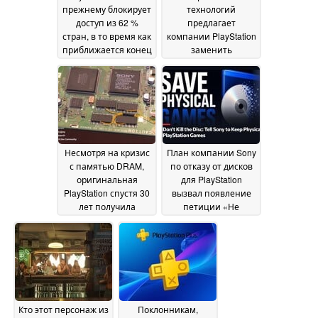
прежнему блокирует
технологий
доступ из 62 %
предлагает
стран, в то время как
компании PlayStation
приближается конец
заменить
эпохи физических
физические диски
игр для PS5
для PS5 на
15 July 2026
картриджи с
памятью 3D NAND
14
July 2026
Несмотря на кризис
План компании Sony
с памятью DRAM,
по отказу от дисков
оригинальная
для PlayStation
PlayStation спустя 30
вызвал появление
лет получила
петиции «Не
значительное 8-
убивайте диск»,
кратное улучшение
которую поддержали
характеристик
более 250 000
10 July
геймеров
2026
10 July 2026
Кто этот персонаж из
Поклонникам,