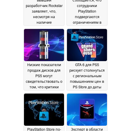
разработчик Rockstar
сотрудники
заявляет, что,
PlayStation
несмотря на
подвергаются
наличие
ограничениям в
предзаказов, дата
использовании
выхода GTA 6 может
социальных сетей
быть перенесена на
на фоне протестов
более чем 6 месяцев
против физических
версий игр
06 August 2026
23 July 2026
Низкие показатели
GTA 6 для PS5
продаж дисков для
рискует столкнуться
PS5 могут
с региональным
свидетельствовать о
повышением цен в
том, что критики
PS Store до даты
PlayStation не
выпуска, в
покупают игры на
результате чего
физических
физическая версия
носителях
станет дешевле
21 July 2026
19
July 2026
PlayStation Store по-
Эксперт в области