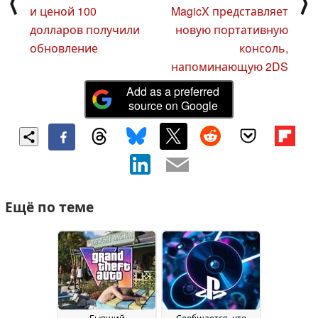
⟨
⟩
и ценой 100
MagicX представляет
долларов получили
новую портативную
обновление
консоль,
напоминающую 2DS
Add as a preferred
source on Google
Ещё по теме
Бывший
Сообщается, что