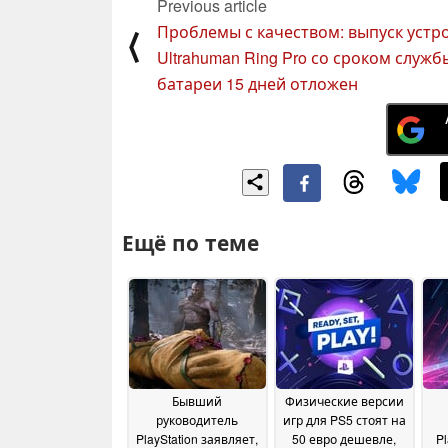
Previous article
Проблемы с качеством: выпуск устр
⟨
Ultrahuman Ring Pro со сроком служб
батареи 15 дней отложен
Ещё по теме
Бывший
Физические версии
руководитель
игр для PS5 стоят на
PlayStation заявляет,
50 евро дешевле,
P