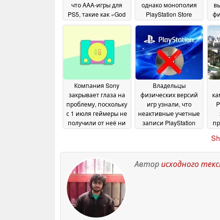
что AAA-игры для
однако монополия
в
PS5, такие как «God
PlayStation Store
фи
of War», привели к
может ограничить
и
закрытию Japan
количество
Studio
выгодных
п
28 July 2026
предложений
10 July
2026
Компания Sony
Владельцы
закрывает глаза на
физических версий
ка
проблему, поскольку
игр узнали, что
P
с 1 июля геймеры не
неактивные учетные
получили от неё ни
записи PlayStation
пр
слова
могут быть удалены
те
06 July 2026
Sh
по истечении 3 лет
пр
и
05 July 2026
но
Автор
исходного тек