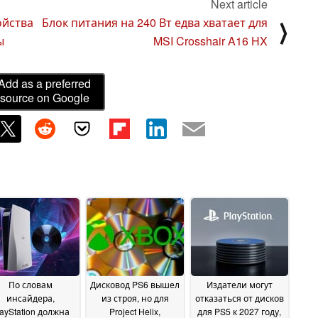
Next article
ойства
Блок питания на 240 Вт едва хватает для
⟩
ы
MSI Crosshair A16 HX
Add as a preferred
source on Google
По словам
Дисковод PS6 вышел
Издатели могут
инсайдера,
из строя, но для
отказаться от дисков
layStation должна
Project Helix,
для PS5 к 2027 году,