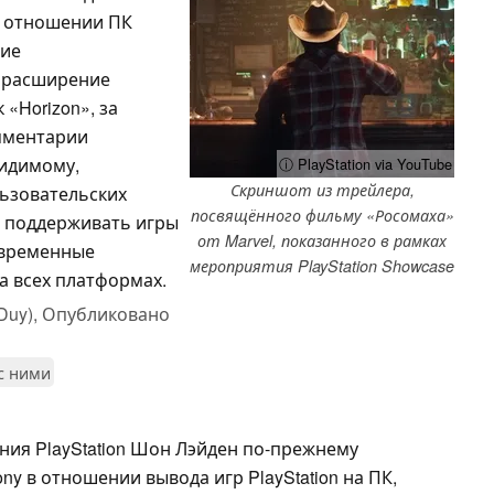
в отношении ПК
ние
а расширение
«Horizon», за
мментарии
видимому,
ⓘ PlayStation via YouTube
Скриншот из трейлера,
ьзовательских
посвящённого фильму «Росомаха»
м поддерживать игры
от Marvel, показанного в рамках
 временные
мероприятия PlayStation Showcase
а всех платформах.
Duy),
Опубликовано
 с ними
ия PlayStation Шон Лэйден по-прежнему
y в отношении вывода игр PlayStation на ПК,