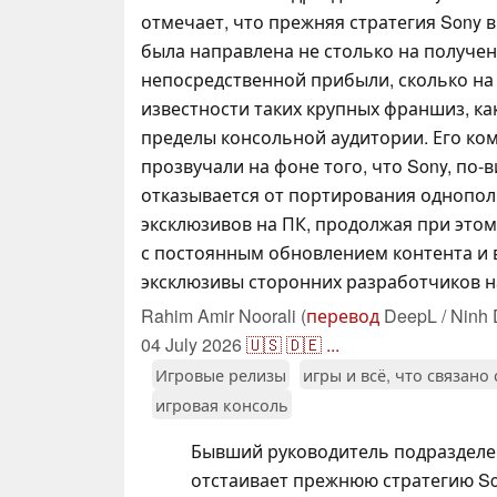
отмечает, что прежняя стратегия Sony 
была направлена не столько на получе
непосредственной прибыли, сколько н
известности таких крупных франшиз, как 
пределы консольной аудитории. Его ко
прозвучали на фоне того, что Sony, по-
отказывается от портирования однопол
эксклюзивов на ПК, продолжая при это
с постоянным обновлением контента и
эксклюзивы сторонних разработчиков н
Rahim Amir Noorali (
перевод
DeepL / Ninh 
04 July 2026
🇺🇸
🇩🇪
...
Игровые релизы
игры и всё, что связано
игровая консоль
Бывший руководитель подразделен
отстаивает прежнюю стратегию Son