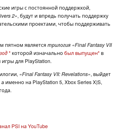
ские игры с постоянной поддержкой,
ivers 2»
, будут и впредь получать поддержку
ательскими проектами, чтобы поддерживать
м пятном является
трилогия «Final Fantasy VII
изод
которой изначально
был выпущен
в
гры для PlayStation.
рилогии,
«Final Fantasy VII: Revelations»
, выйдет
 именно на PlayStation 5, Xbox Series X|S,
года.
нал PSI на YouTube