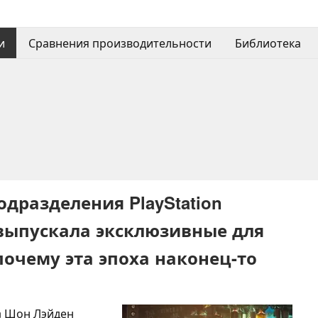
и
Сравнения производительности
Библиотека
дразделения PlayStation
 выпускала эксклюзивные для
 почему эта эпоха наконец-то
n Шон Лэйден