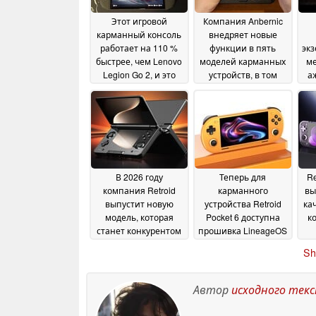
Этот игровой
Компания Anbernic
карманный консоль
внедряет новые
работает на 110 %
функции в пять
экз
быстрее, чем Lenovo
моделей карманных
ме
Legion Go 2, и это
устройств, в том
а
лишь второе по
числе в модель RG
«M
значимости его
Slide
08 July 2026
преимущество
10 July
2026
В 2026 году
Теперь для
Re
компания Retroid
карманного
вы
выпустит новую
устройства Retroid
ка
модель, которая
Pocket 6 доступна
к
станет конкурентом
прошивка LineageOS
AYN Thor и будет
02 July 2026
Sh
оснащена двумя
тех
дисплеями
» 
05 July 2026
22
Автор
исходного тек