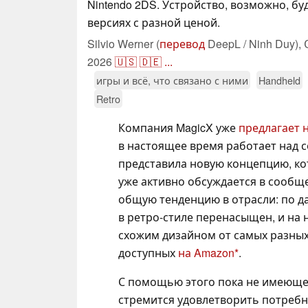
Nintendo 2DS. Устройство, возможно, бу
версиях с разной ценой.
Silvio Werner (
перевод
DeepL / Ninh Duy),
2026
🇺🇸
🇩🇪
...
игры и всё, что связано с ними
Handheld
Retro
Компания MagicX уже
предлагает 
в настоящее время работает над 
представила новую концепцию, кот
уже активно обсуждается в сообще
общую тенденцию в отрасли: по д
в ретро-стиле перенасыщен, и на 
схожим дизайном от самых разных
доступных
на Amazon
.
С помощью этого пока не имеющег
стремится удовлетворить потребн