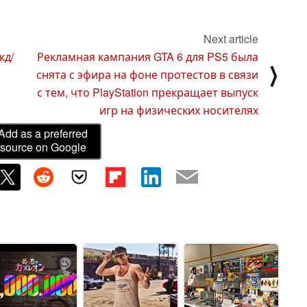
Next article
кд/
Рекламная кампания GTA 6 для PS5 была
⟩
снята с эфира на фоне протестов в связи
с тем, что PlayStation прекращает выпуск
игр на физических носителях
Add as a preferred
source on Google