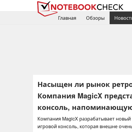
Главная
Обзоры
Новост
Насыщен ли рынок ретр
Компания MagicX предст
консоль, напоминающую
Компания MagicX разрабатывает новый
игровой консоль, которая внешне очен