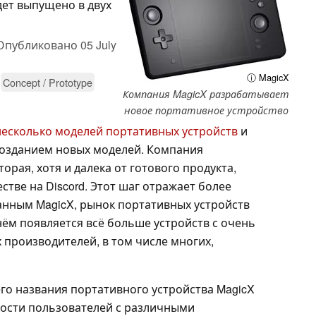
дет выпущено в двух
Опубликовано
05 July
ⓘ MagicX
Concept / Prototype
Компания MagicX разрабатывает
новое портативное устройство
несколько моделей портативных устройств
и
созданием новых моделей. Компания
орая, хотя и далека от готового продукта,
стве на Discord. Этот шаг отражает более
анным MagicX, рынок портативных устройств
нём появляется всё больше устройств с очень
 производителей, в том числе многих,
о названия портативного устройства MagicX
ости пользователей с различными