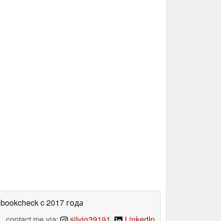
ebookcheck
c 2017 года
contact me via:
silvio39191
,
LinkedIn