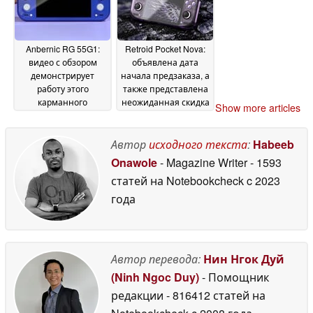
Anbernic RG 55G1:
Retroid Pocket Nova:
видео с обзором
объявлена дата
демонстрирует
начала предзаказа, а
работу этого
также представлена
карманного
неожиданная скидка
Show more articles
устройства
для владельцев
27 June 2026
Pocket Mini V1
26 June
Автор
исходного текста
:
Habeeb
2026
Onawole
- Magazine Writer
- 1593
статей на Notebookcheck
c 2023
года
Автор перевода:
Нин Нгок Дуй
(Ninh Ngoc Duy)
- Помощник
редакции
- 816412 статей на