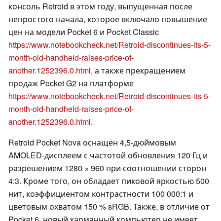
консоль Retroid в этом году, выпущенная после
непростого начала, которое включало повышение
цен на модели Pocket 6 и Pocket Classic
https://www.notebookcheck.net/Retroid-discontinues-its-5-
month-old-handheld-raises-price-of-
another.1252396.0.html
, а также прекращением
продаж Pocket G2 на платформе
https://www.notebookcheck.net/Retroid-discontinues-its-5-
month-old-handheld-raises-price-of-
another.1252396.0.html
.
Retroid Pocket Nova оснащён 4,5-дюймовым
AMOLED-дисплеем с частотой обновления 120 Гц и
разрешением 1280 × 960 при соотношении сторон
4:3. Кроме того, он обладает пиковой яркостью 500
нит, коэффициентом контрастности 100 000:1 и
цветовым охватом 150 % sRGB. Также, в отличие от
Pocket 6, новый карманный компьютер не имеет