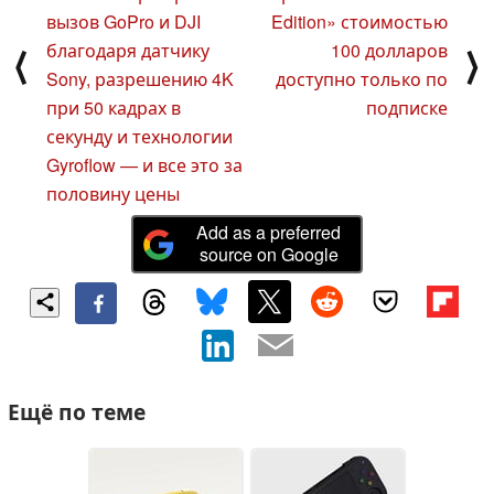
вызов GoPro и DJI
Edition» стоимостью
благодаря датчику
100 долларов
⟨
⟩
Sony, разрешению 4K
доступно только по
при 50 кадрах в
подписке
секунду и технологии
Gyroflow — и все это за
половину цены
Add as a preferred
source on Google
Ещё по теме