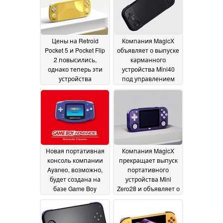
Цены на Retroid
Компания MagicX
Pocket 5 и Pocket Flip
объявляет о выпуске
2 повысились,
карманного
однако теперь эти
устройства Mini40
устройства
под управлением
поставляются с
Linux с
большим объёмом
обновленными
оперативной
техническими
памяти
характеристиками
09 July 2026
08
July 2026
Новая портативная
Компания MagicX
консоль компании
прекращает выпуск
Ayaneo, возможно,
портативного
будет создана на
устройства Mini
базе Game Boy
Zero28 и объявляет о
Advance
возможном
07 July 2026
появлении его
преемника
06 July 2026