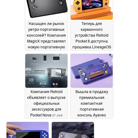
Насыщен ли рынок
Теперь для
ретро-портативных
карманного
консолей? Компания
устройства Retroid
MagicX представляет
Pocket 6 доступна
новую портативную
прошивка LineageOS
консоль,
02 July 2026
напоминающую 2DS
05 July 2026
Компания Retroid
Вышла в продажу
объявляет о выпуске
премиальная
официальных
компактная
аксессуаров для
портативная
Pocket Nova
консоль Ayaneo
27 June
Pocket Micro 2 по
2026
стартовой цене 239
долларов
27 June 2026