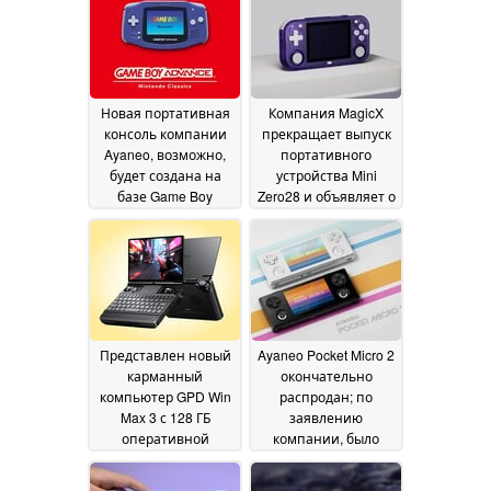
2026
Новая портативная
Компания MagicX
консоль компании
прекращает выпуск
Ayaneo, возможно,
портативного
будет создана на
устройства Mini
базе Game Boy
Zero28 и объявляет о
Advance
возможном
07 July 2026
появлении его
преемника
06 July 2026
Представлен новый
Ayaneo Pocket Micro 2
карманный
окончательно
компьютер GPD Win
распродан; по
Max 3 с 128 ГБ
заявлению
оперативной
компании, было
памяти и AMOLED-
выпущено всего 100
дисплеем с частотой
экземпляров
28 June