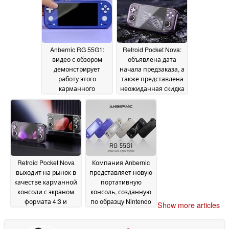
обновления 165 Гц
01
2026
July 2026
Anbernic RG 55G1:
Retroid Pocket Nova:
видео с обзором
объявлена дата
демонстрирует
начала предзаказа, а
работу этого
также представлена
карманного
неожиданная скидка
устройства
для владельцев
27 June 2026
Pocket Mini V1
26 June
2026
Retroid Pocket Nova
Компания Anbernic
выходит на рынок в
представляет новую
качестве карманной
портативную
консоли с экраном
консоль, созданную
формата 4:3 и
по образцу Nintendo
Show more articles
поддержкой
Switch Lite
19 June 2026
технологии « Android