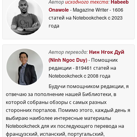
» по стартовой цене
Автор
исходного текста
:
Habeeb
229 долларов
26 June
Onawole
- Magazine Writer
- 1606
2026
статей на Notebookcheck
c 2023
года
Автор перевода:
Нин Нгок Дуй
(Ninh Ngoc Duy)
- Помощник
редакции
- 819461 статей на
Notebookcheck
c 2008 года
Будучи помощником редакции, я
отвечаю за пополнение нашей Библиотеки, в
которой собраны обзоры с самых разных
сторонних порталов. Помимо этого, каждый день я
выбираю наиболее интересные материалы
Notebookcheck для их последующего перевода на
французский, испанский, португальский,