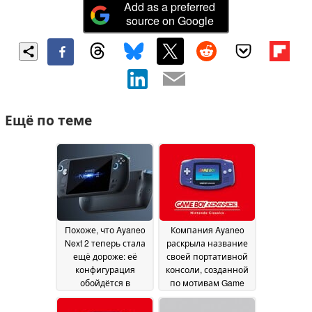
Add as a preferred
source on Google
Ещё по теме
Похоже, что Ayaneo
Компания Ayaneo
Next 2 теперь стала
раскрыла название
ещё дороже: её
своей портативной
конфигурация
консоли, созданной
обойдётся в
по мотивам Game
ошеломляющие 5
Boy Advance
10 July
300 долларов
21 July
2026