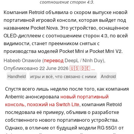
соотношение сторон 4:3.
Компания Retroid объявила о скором выпуске новой
портативной игровой консоли, которая выйдет под
названием Pocket Nova. Это устройство, оснащённое
OLED-дисплеем с соотношением сторон 4:3, по всей
видимости, станет преемником снятых с
производства моделей Pocket Mini и Pocket Mini V2.
Habeeb Onawole (
перевод
DeepL / Ninh Duy),
Опубликовано
22 June 2026
🇺🇸
🇩🇪
...
Handheld
игры и всё, что связано с ними
Android
Спустя всего лишь неделю после того, как компания
Anbernic анонсировала
новый портативный
консоль, похожий на Switch Lite
, компания Retroid
последовала её примеру, объявив о разработке
собственного нового портативного устройства.
Однако, в отличие от будущей модели RG 55G1 от