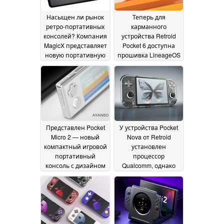
Насыщен ли рынок
Теперь для
ретро-портативных
карманного
консолей? Компания
устройства Retroid
MagicX представляет
Pocket 6 доступна
новую портативную
прошивка LineageOS
консоль,
02 July 2026
напоминающую 2DS
05 July 2026
Представлен Pocket
У устройства Pocket
Micro 2 — новый
Nova от Retroid
компактный игровой
установлен
портативный
процессор
консоль с дизайном
Qualcomm, однако
премиум-класса,
это не чип
доступная в двух
Snapdragon
25 June 2026
цветовых вариантах
25 June 2026