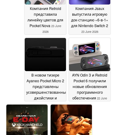
Компания Retroid
Компания Jsaux
представила
выпустила игровую
линейку цветов для
док-станцию «6-в-1»
Pocket Nova
для Nintendo Switch 2
23 June
2026
23 June 2026
В новом тизере
AYN Odin 3 и Retroid
Ayaneo Pocket Micro 2
Pocket 6 получили
представлены
новые обновления
усовершенствованные
программного
джойстики и
обеспечения
22 June
эргономичный
2026
дизайн
23 June 2026