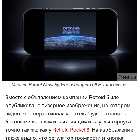
ⓘ Retroid
Модель Pocket Nova будет оснащена OLED-дисплеем.
Вместе с объявлением компании Retroid было
опубликовано тизерное изображение, на котором
видно, что портативная консоль будет оснащена
боковыми кнопками, выходящими за углы корпуса,
точно так же, как у
Retroid Pocket 6
. На изображении
также видно, что регулятор громкости и кнопка