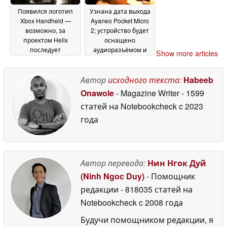
Появился логотип
Узнана дата выхода
Xbox Handheld —
Ayaneo Pocket Micro
возможно, за
2; устройство будет
проектом Helix
оснащено
последует
аудиоразъёмом и
Show more articles
портативная
видеовыходом
20 June
консоль
21 June 2026
2026
Автор
исходного текста
:
Habeeb
Onawole
- Magazine Writer
- 1599
статей на Notebookcheck
c 2023
года
Автор перевода:
Нин Нгок Дуй
(Ninh Ngoc Duy)
- Помощник
редакции
- 818035 статей на
Notebookcheck
c 2008 года
Будучи помощником редакции, я