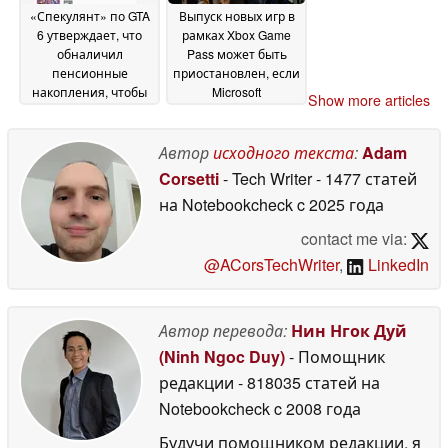
«Спекулянт» по GTA
Выпуск новых игр в
6 утверждает, что
рамках Xbox Game
обналичил
Pass может быть
пенсионные
приостановлен, если
накопления, чтобы
Microsoft
Show more articles
предзаказать 500
приостановит
экземпляров Ultimate
соглашения о
Edition, не
публикации
Автор
исходного текста
:
Adam
29 June
подозревая, что в
2026
Corsetti
- Tech Writer
- 1477 статей
них нет дисков
30 June
на Notebookcheck
c 2025 года
2026
contact me via:
@ACorsTechWriter
,
LinkedIn
Автор перевода:
Нин Нгок Дуй
(Ninh Ngoc Duy)
- Помощник
редакции
- 818035 статей на
Notebookcheck
c 2008 года
Будучи помощником редакции, я