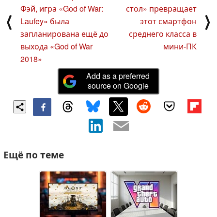
Фэй, игра «God of War:
стол» превращает
⟨
⟩
Laufey» была
этот смартфон
запланирована ещё до
среднего класса в
выхода «God of War
мини-ПК
2018»
Add as a preferred
source on Google
Ещё по теме