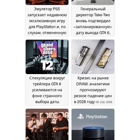
Эмулятор PS5
Генеральный
запускает недавнюю
директор Take-Two
эксклюзивную игру
вновь подтвердил
для PlayStation и, по
«запланированную»
слухам, отмененную
дату выхода GTA 6,
версию для ПК
однако подчеркнул
20 July
высокие показатели
2026
продаж GTA Online
18
July 2026
Спекуляции вокруг
Кризис на рынке
трейлера GTA 6
DRAM: аналитики
усиливаются на
прогнозируют
фоне странного
резкое падение цен
выбора даты
в 2028 году
09 July 2026
проведения
августовской
телеконференции
по финансовым
результатам Take-
Two
10 July 2026