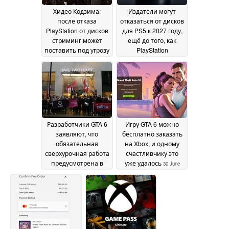
Хидео Кодзима:
Издатели могут
после отказа
отказаться от дисков
PlayStation от дисков
для PS5 к 2027 году,
стриминг может
ещё до того, как
поставить под угрозу
PlayStation
право
перестанет
собственности на
выпускать игры на
игры и фильмы
физических
07 July
носителях
2026
07 July 2026
Разработчики GTA 6
Игру GTA 6 можно
заявляют, что
бесплатно заказать
обязательная
на Xbox, и одному
сверхурочная работа
счастливчику это
предусмотрена в
уже удалось
30 June
контрактах с Rockstar
2026
06 July 2026