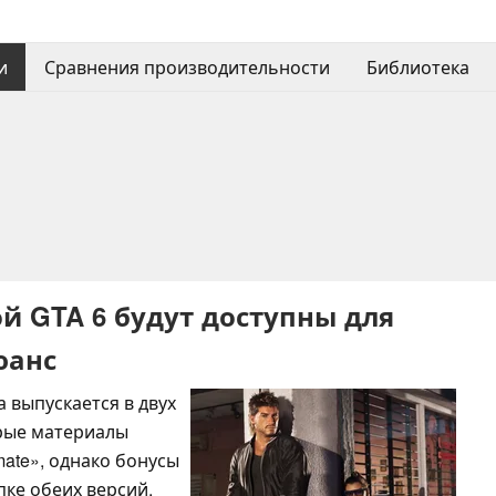
и
Сравнения производительности
Библиотека
й GTA 6 будут доступны для
юанс
а выпускается в двух
торые материалы
mate», однако бонусы
пке обеих версий,