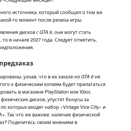
жного источника, который сообщил о том же
какой-то момент после релиза игры.
оявления дисков
с GTA 6
, они могут стать
, то в начале 2027 года. Следует отметить,
предположения.
 предзаказ
рованы, узнав, что в их заказе
на GTA 6
не
этого к физическим копиям будет прилагаться
овать в магазине PlayStation или Xbox.
 физических дисков, упустят бонусы за
исло которых входят набор «Vintage Vice City» и
+. Так что же важнее: наличие физической
каз? Поделитесь своим мнением в