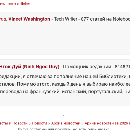
ow more articles
емпляров Ultimate
оспаривает данные
социальных сетей в
Edition, не
о разрыве в
игре и не только
26
одозревая, что в
продажах
29 June 2026
June 2026
ста
:
Vineet Washington
- Tech Writer
- 877 статей на Notebo
 нет дисков
30 June
2026
Нгок Дуй (Ninh Ngoc Duy)
- Помощник редакции
- 81462
едакции, я отвечаю за пополнение нашей Библиотеки, 
рталов. Помимо этого, каждый день я выбираю наиболе
перевода на французский, испанский, португальский, ни
'
есты и Новости
>
Новости
>
Архив новостей
>
Архив новостей за 2026 
будут доступны для покупки, но есть один нюанс