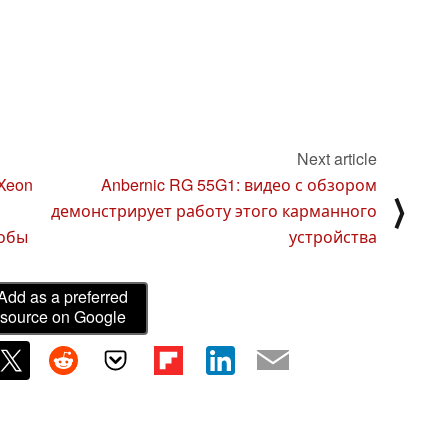
Next article
Xeon
Anbernic RG 55G1: видео с обзором
⟩
демонстрирует работу этого карманного
тобы
устройства
Add as a preferred
source on Google