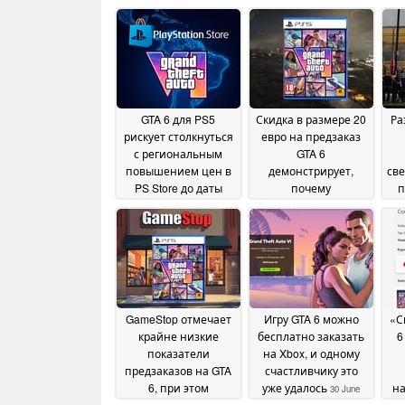
GTA 6 для PS5
Скидка в размере 20
Ра
рискует столкнуться
евро на предзаказ
с региональным
GTA 6
повышением цен в
демонстрирует,
све
PS Store до даты
почему
п
выпуска, в
исчезновение
кон
результате чего
физических игр
физическая версия
приводит к
станет дешевле
сокращению
19
количества
July 2026
выгодных
предложений
15 July
GameStop отмечает
Игру GTA 6 можно
«С
2026
крайне низкие
бесплатно заказать
6
показатели
на Xbox, и одному
предзаказов на GTA
счастливчику это
6, при этом
уже удалось
на
30 June
покупатели отдают
п