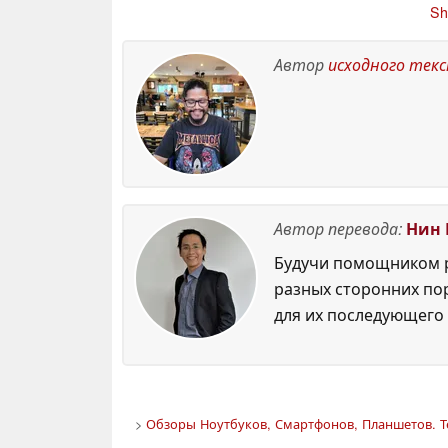
2026
Sh
предпочтение
экз
версии Ultimate
Edition без диска
п
30
Автор
исходного тек
них
June 2026
Автор перевода:
Нин 
Будучи помощником р
разных сторонних по
для их последующего 
>
Обзоры Ноутбуков, Смартфонов, Планшетов. Т