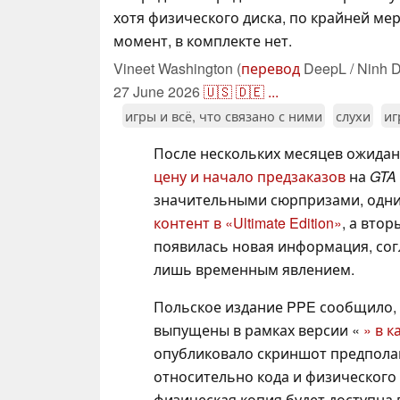
хотя физического диска, по крайней ме
момент, в комплекте нет.
Vineet Washington (
перевод
DeepL / Ninh D
27 June 2026
🇺🇸
🇩🇪
...
игры и всё, что связано с ними
слухи
иг
После нескольких месяцев ожидан
цену и начало предзаказов
на
GTA
значительными сюрпризами, одни
контент в «Ultimate Edition»
, а вто
появилась новая информация, сог
лишь временным явлением.
Польское издание PPE сообщило, 
выпущены в рамках версии «
» в 
опубликовало скриншот предполаг
относительно кода и физического д
физическая копия будет доступна