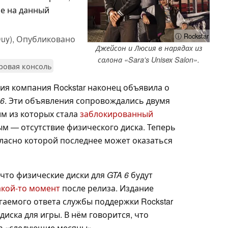
ре на данный
ⓘ Rockstar
uy),
Опубликовано
Джейсон и Люсия в нарядах из
салона «Sara's Unisex Salon».
ровая консоль
ия компания Rockstar наконец объявила о
 6
. Эти объявления сопровождались двумя
м из которых стала
заблокированный
рым — отсутствие физического диска. Теперь
ласно которой последнее может оказаться
что физические диски для
GTA 6
будут
какой-то момент
после релиза. Издание
аемого ответа службы поддержки Rockstar
иска для игры. В нём говорится, что
 в «следующие месяцы».