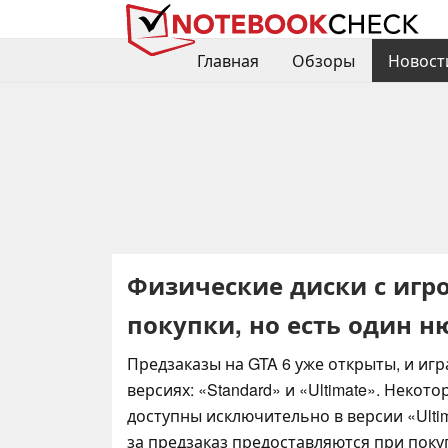
Главная
Обзоры
Новост
Физические диски с игро
покупки, но есть один н
Предзаказы на GTA 6 уже открыты, и игр
версиях: «Standard» и «Ultimate». Неко
доступны исключительно в версии «Ulti
за предзаказ предоставляются при поку