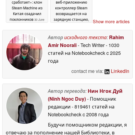
сработает»: клон
веб-приложению
Steam Machine из
контроллер Steam
Китая озадачил
возвращается на
поклонников
зарядную станцию,
30 June
Show more articles
как робот-пылесос
2026
30
June 2026
Автор
исходного текста
:
Rahim
Amir Noorali
- Tech Writer
- 1030
статей на Notebookcheck
c 2025
года
contact me via:
LinkedIn
Автор перевода:
Нин Нгок Дуй
(Ninh Ngoc Duy)
- Помощник
редакции
- 819461 статей на
Notebookcheck
c 2008 года
Будучи помощником редакции, я
отвечаю за пополнение нашей Библиотеки, в