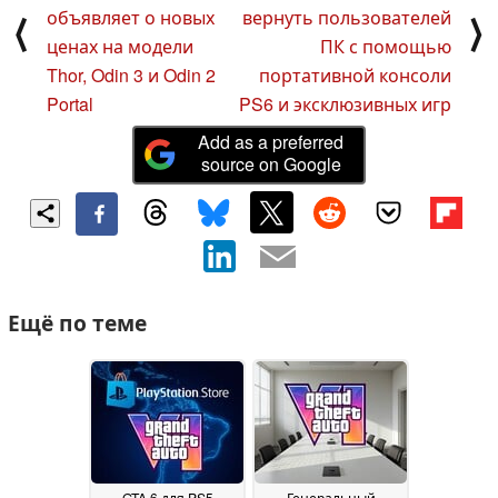
объявляет о новых
вернуть пользователей
⟨
⟩
ценах на модели
ПК с помощью
Thor, Odin 3 и Odin 2
портативной консоли
Portal
PS6 и эксклюзивных игр
Add as a preferred
source on Google
Ещё по теме
GTA 6 для PS5
Генеральный