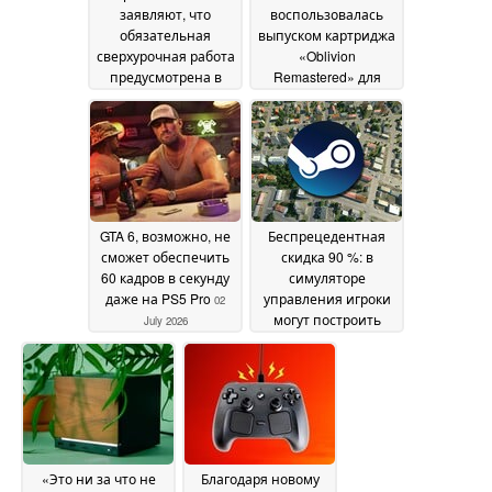
2026
заявляют, что
воспользовалась
обязательная
выпуском картриджа
сверхурочная работа
«Oblivion
предусмотрена в
Remastered» для
контрактах с Rockstar
Nintendo Switch 2,
чтобы подколоть
06 July 2026
Sony в связи с
объявленным ею
прекращением
выпуска физических
игр для PlayStation
05
GTA 6, возможно, не
Беспрецедентная
July 2026
сможет обеспечить
скидка 90 %: в
60 кадров в секунду
симуляторе
даже на PS5 Pro
управления игроки
02
могут построить
July 2026
транспортную
империю всего за 3
доллара
30 June 2026
«Это ни за что не
Благодаря новому