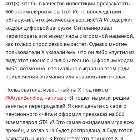
401(k), чтобы в качестве инвестиции предзаказать
500 экземпляров игры
GTA VI
, но впоследствии
обнаружил, что физическая версия
GTA VI
содержит
код
для
цифровой загрузки. Он планировал
перепродать эти экземпляры с огромной наценкой,
как только спрос резко вырастет. Однако многие
пользователи X указали ему, что он либо упустил из
виду этот нюанс с исключительно цифровым кодом,
либо, возможно, специально сыграл на этом ради
привлечения внимания или «разжигания гнева».
Пользователь, известный на X под ником
@AryanBundles, написал
: «Я пошёл на риск, решив
заняться перепродажей. Я снял деньги со своего
пенсионного счёта и оформил предзаказ на 500
экземпляров
GTA VI
. Это самая ожидаемая игра всех
времён, и когда она будет распродана, я буду готов
захватить рынок. К Рождеству это принесёт 2–3-