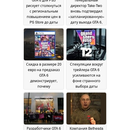
рискует столкнуться
директор Take-Two
с региональным
вновь подтвердил
повышением цен в
«запланированную»
PS Store до даты
дату выхода GTA 6,
выпуска, в
однако подчеркнул
результате чего
высокие показатели
физическая версия
продаж GTA Online
18
станет дешевле
19
July 2026
July 2026
Скидка в размере 20
Спекуляции вокруг
евро на предзаказ
трейлера GTA 6
GTA 6
усиливаются на
демонстрирует,
фоне странного
почему
выбора даты
исчезновение
проведения
физических игр
августовской
приводит к
телеконференции
сокращению
по финансовым
количества
результатам Take-
выгодных
Two
10 July 2026
предложений
15 July
Разработчики GTA 6
Компания Bethesda