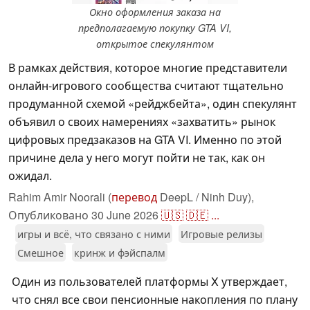
Окно оформления заказа на
предполагаемую покупку GTA VI,
открытое спекулянтом
В рамках действия, которое многие представители
онлайн-игрового сообщества считают тщательно
продуманной схемой «рейджбейта», один спекулянт
объявил о своих намерениях «захватить» рынок
цифровых предзаказов на GTA VI. Именно по этой
причине дела у него могут пойти не так, как он
ожидал.
Rahim Amir Noorali (
перевод
DeepL / Ninh Duy),
Опубликовано
30 June 2026
🇺🇸
🇩🇪
...
игры и всё, что связано с ними
Игровые релизы
Смешное
кринж и фэйспалм
Один из пользователей платформы X утверждает,
что снял все свои пенсионные накопления по плану