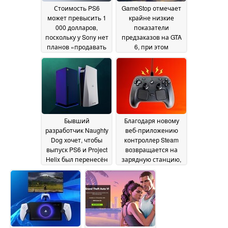
Стоимость PS6
GameStop отмечает
может превысить 1
крайне низкие
000 долларов,
показатели
поскольку у Sony нет
предзаказов на GTA
планов «продавать
6, при этом
оборудование со
покупатели отдают
значительными
предпочтение
убытками»
версии Ultimate
30 June 2026
Edition без диска
30
June 2026
Бывший
Благодаря новому
разработчик Naughty
веб-приложению
Dog хочет, чтобы
контроллер Steam
выпуск PS6 и Project
возвращается на
Helix был перенесён
зарядную станцию,
на 2030 год и далее
как робот-пылесос
30
30 June 2026
June 2026