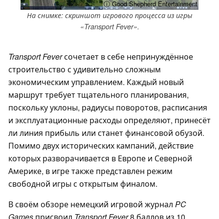
ⓘ Good Shepherd Entertainment
На снимке: скриншот игрового процесса из игры
«Transport Fever».
Transport Fever
сочетает в себе непринуждённое
строительство с удивительно сложным
экономическим управлением. Каждый новый
маршрут требует тщательного планирования,
поскольку уклоны, радиусы поворотов, расписания
и эксплуатационные расходы определяют, принесёт
ли линия прибыль или станет финансовой обузой.
Помимо двух исторических кампаний, действие
которых разворачивается в Европе и Северной
Америке, в игре также представлен режим
свободной игры с открытым финалом.
В своём обзоре немецкий игровой журнал
PC
Games
присвоил
Transport Fever
8 баллов из 10,