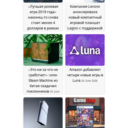
«Лучшая ролевая
Компания Lenovo
игра 2019 года»
анонсировала
наконец-то снова
новый компактный
стоит менее 4
игровой планшет
долларов в рамках
Legion с поддержкой
летней распродажи
5G
30 June 2026
Steam
01 July 2026
«Это ни за что не
Amazon добавляет
сработает»: клон
четыре новые игры в
Steam Machine из
Luna
30 June 2026
Китая озадачил
поклонников
30 June
2026