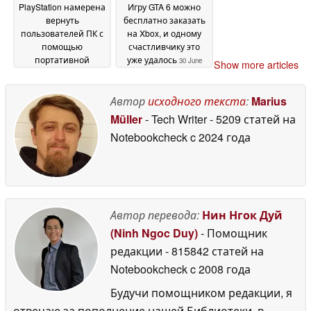
PlayStation намерена
Игру GTA 6 можно
вернуть
бесплатно заказать
пользователей ПК с
на Xbox, и одному
помощью
счастливчику это
портативной
уже удалось
30 June
Show more articles
консоли PS6 и
2026
эксклюзивных игр
30
Автор
исходного текста
:
Marius
June 2026
Müller
- Tech Writer
- 5209 статей на
Notebookcheck
c 2024 года
Автор перевода:
Нин Нгок Дуй
(Ninh Ngoc Duy)
- Помощник
редакции
- 815842 статей на
Notebookcheck
c 2008 года
Будучи помощником редакции, я
отвечаю за пополнение нашей Библиотеки, в