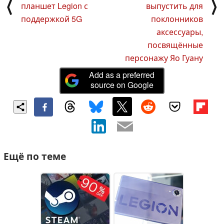
⟨
⟩
планшет Legion с
выпустить для
поддержкой 5G
поклонников
аксессуары,
посвящённые
персонажу Яо Гуану
Add as a preferred
source on Google
Ещё по теме