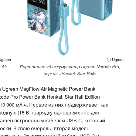
green
ⓘ Ugreen
Air
Портативный аккумулятор Ugreen Nexode Pro,
версия «Honkai: Star Rail»
Ugreen MagFlow Air Magnetic Power Bank
xode Pro Power Bank Honkai: Star Rail Edition
0 000 мА·ч. Первое из них поддерживает как
водную (15 Вт) зарядку одновременно для
снащён встроенным кабелем USB-C, который
оски. В свою очередь, вторая модель