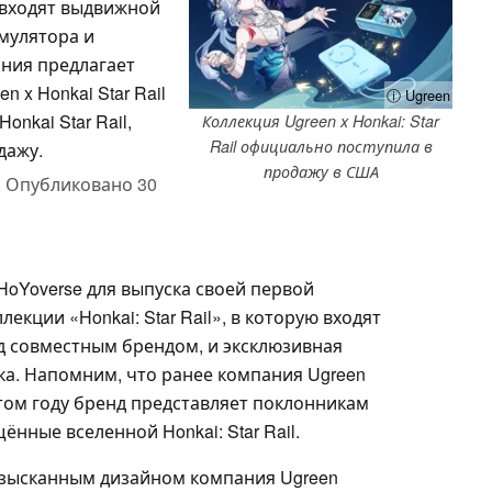
 входят выдвижной
умулятора и
ания предлагает
x Honkai Star Rail
ⓘ Ugreen
nkai Star Rail,
Коллекция Ugreen x Honkai: Star
Rail официально поступила в
дажу.
продажу в США
,
Опубликовано
30
HoYoverse для выпуска своей первой
кции «Honkai: Star Rail», в которую входят
д совместным брендом, и эксклюзивная
а. Напомним, что ранее компания Ugreen
этом году бренд представляет поклонникам
нные вселенной Honkai: Star Rail.
 изысканным дизайном компания Ugreen