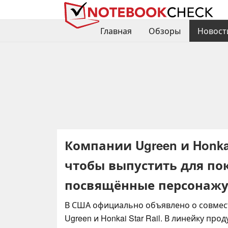
Главная
Обзоры
Новост
Компании Ugreen и Honkai
чтобы выпустить для по
посвящённые персонажу
В США официально объявлено о совмес
Ugreen и Honkai Star Rail. В линейку про