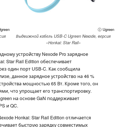
green
ⓘ Ugreen
сия
Выдвижной кабель USB-C Ugreen Nexode, версия
«Honkai: Star Rail»
ядному устройству Nexode Pro зарядное
i: Star Rail Edition обеспечивает
ез один порт USB-C. Как сообщила
лизе, данное зарядное устройство на 46 %
тройства мощностью 65 Вт. Кроме того, он
и, что упрощает его транспортировку.
Ugreen на основе GaN поддерживает
PS и QC.
ode Honkai: Star Rail Edition отличается
ечивает быструю зарядку совместимых