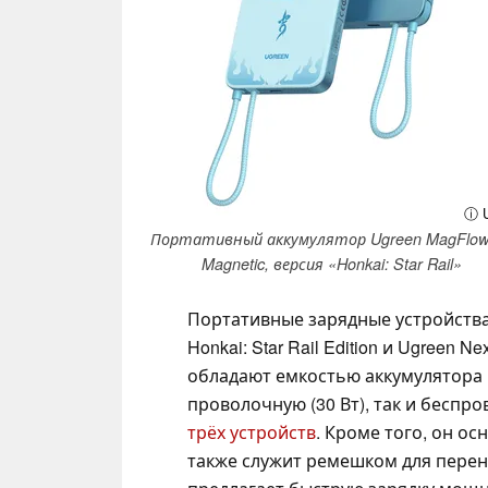
ⓘ U
Портативный аккумулятор Ugreen MagFlow 
Magnetic, версия «Honkai: Star Rail»
Портативные зарядные устройства 
Honkai: Star Rail Edition и Ugreen Ne
обладают емкостью аккумулятора 1
проволочную (30 Вт), так и беспро
трёх устройств
. Кроме того, он о
также служит ремешком для перен