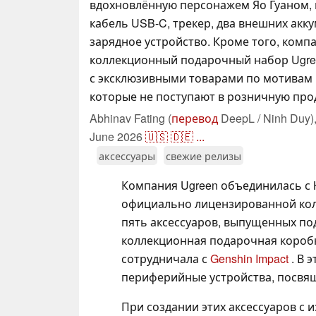
вдохновлённую персонажем Яо Гуаном,
кабель USB-C, трекер, два внешних акк
зарядное устройство. Кроме того, комп
коллекционный подарочный набор Ugreen 
с эксклюзивными товарами по мотивам Ho
которые не поступают в розничную про
Abhinav Fating (
перевод
DeepL / Ninh Duy)
June 2026
🇺🇸
🇩🇪
...
аксессуары
свежие релизы
Компания Ugreen объединилась с 
официально лицензированной колле
пять аксессуаров, выпущенных по
коллекционная подарочная коробк
сотрудничала с
Genshin Impact
. В 
периферийные устройства, посвящё
При создании этих аксессуаров с