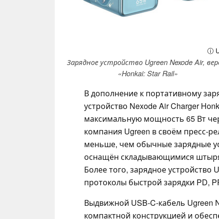
ⓘ U
Зарядное устройство Ugreen Nexode Air, вер
«Honkai: Star Rail»
В дополнение к портативному зар
устройство Nexode Air Charger Honka
максимальную мощность 65 Вт чер
компания Ugreen в своём пресс-ре
меньше, чем обычные зарядные ус
оснащён складывающимися штырям
Более того, зарядное устройство 
протоколы быстрой зарядки PD, P
Выдвижной USB-C-кабель Ugreen Nex
компактной конструкцией и обесп