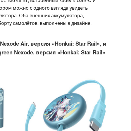
остью 45 Вт, встроенный кабель USB-C и
ором можно с одного взгляда увидеть
улятора. Оба внешних аккумулятора,
орту самолётов, выполнены в дизайне,
xode Air, версия «Honkai: Star Rail», и
en Nexode, версия «Honkai: Star Rail»