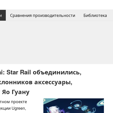
и
Сравнения производительности
Библиотека
: Star Rail объединились,
клонников аксессуары,
 Яо Гуану
тном проекте
дукции Ugreen,