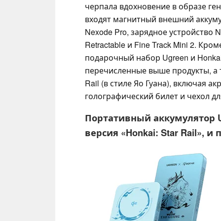
черпала вдохновение в образе ген
входят магнитный внешний аккуму
Nexode Pro, зарядное устройство 
Retractable и Fine Track Mini 2. К
подарочный набор Ugreen и Honkai: 
перечисленные выше продукты, а т
Rail (в стиле Яо Гуана), включая а
голографический билет и чехол дл
Портативный аккумулятор Ug
версия «Honkai: Star Rail», 