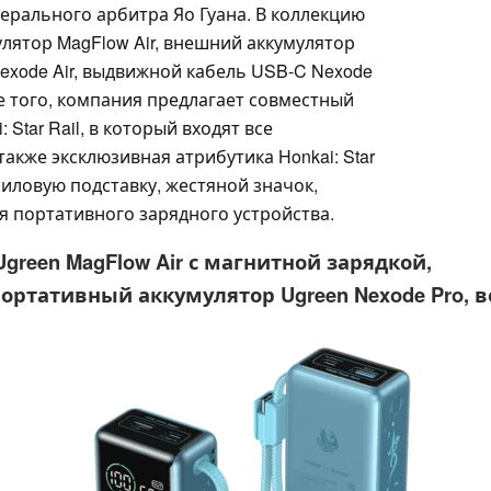
ерального арбитра Яо Гуана. В коллекцию
лятор MagFlow Air, внешний аккумулятор
Nexode Air, выдвижной кабель USB-C Nexode
роме того, компания предлагает совместный
Star Rail, в который входят все
акже эксклюзивная атрибутика Honkai: Star
криловую подставку, жестяной значок,
я портативного зарядного устройства.
reen MagFlow Air с магнитной зарядкой,
и портативный аккумулятор Ugreen Nexode Pro, ве