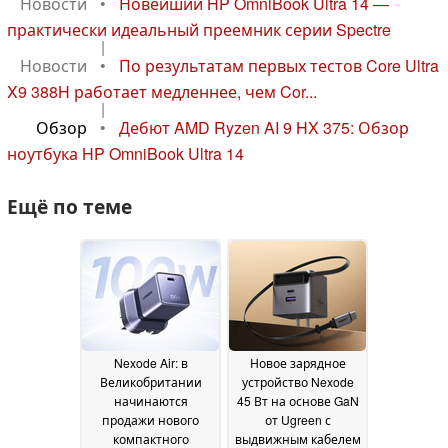
Новости
•
Новейший HP OmniBook Ultra 14 —
практически идеальный преемник серии Spectre
|
Новости
•
По результатам первых тестов Core Ultra
X9 388H работает медленнее, чем Cor...
|
Обзор
•
Дебют AMD Ryzen AI 9 HX 375: Обзор
ноутбука HP OmniBook Ultra 14
Ещё по теме
Nexode Air: в
Новое зарядное
Великобритании
устройство Nexode
начинаются
45 Вт на основе GaN
продажи нового
от Ugreen с
компактного
выдвижным кабелем