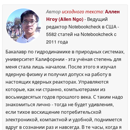
дисплеем яркостью
посвящённые
1 100 нит и 48 ГБ
персонажу Яо Гуану
Автор
исходного текста
:
Аллен
видеопамяти
01 July
30 June 2026
Нгоу (Allen Ngo)
- Ведущий
2026
редактор Notebookcheck в США
-
5582 статей на Notebookcheck
c
2011 года
Бакалавр по гидродинамике в природных системах,
университет Калифорнии - эта учёная степень для
меня стала лишь началом. После этого я изучал
ядерную физику и получил допуск на работу в
настоящих ядерных реакторах. Управляются
которые, как ни странно, компьютерами из
восьмидесятых годов прошлого века. С таким надо
знакомиться лично - тогда не будет удивления,
если тихое восхищение потребительской
электроникой, компактной и удобной, поднимется
вдруг в сознании раз и навсегда. В те часы, когда я