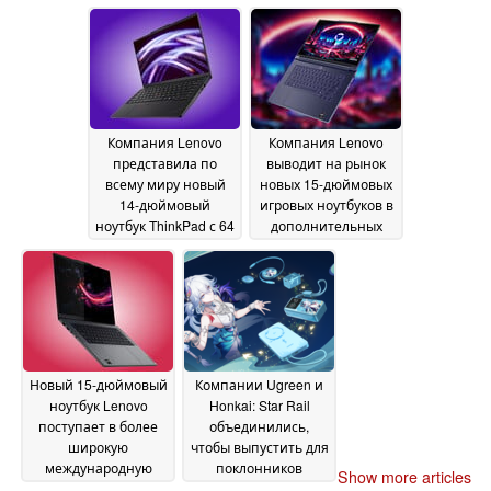
обновления 240 Гц,
мощностью 100 Вт с
64 ГБ оперативной
интеллектуальным
памяти и
дисплеем
02 July 2026
видеокартой Arc
B390
02 July 2026
Компания Lenovo
Компания Lenovo
представила по
выводит на рынок
всему миру новый
новых 15-дюймовых
14-дюймовый
игровых ноутбуков в
ноутбук ThinkPad с 64
дополнительных
ГБ оперативной
странах с объемом
памяти и
видеопамяти до 48
облегчённым
ГБ
02 July 2026
корпусом
02 July 2026
Новый 15-дюймовый
Компании Ugreen и
ноутбук Lenovo
Honkai: Star Rail
поступает в более
объединились,
широкую
чтобы выпустить для
международную
поклонников
Show more articles
продажу с OLED-
аксессуары,