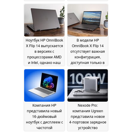
зарядного
теперь доступно в
устройства GaN
Costco
08 July 2026
мощностью 100 Вт
от компании Ugreen
08 July 2026
Ноутбук HP OmniBook
В модели HP
X Flip 14 выпускается
OmniBook X Flip 14
в версиях с
отсутствует важная
процессорами AMD
конфигурация,
и Intel, однако наш
доступная только в
выбор очевиден
версии с откидной
08
крышкой
July 2026
07 July 2026
Компания HP
Nexode Pro:
представила новый
компания Ugreen
16-дюймовый
представила новое
ноутбук с дисплеем с
4-портовое зарядное
частотой
устройство