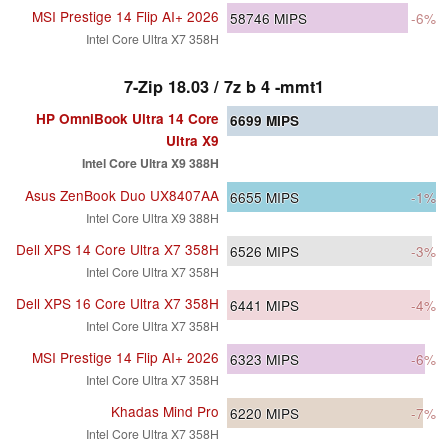
MSI Prestige 14 Flip AI+ 2026
58746
MIPS
-6%
Intel Core Ultra X7 358H
7-Zip 18.03 / 7z b 4 -mmt1
HP OmniBook Ultra 14 Core
6699
MIPS
Ultra X9
Intel Core Ultra X9 388H
Asus ZenBook Duo UX8407AA
6655
MIPS
-1%
Intel Core Ultra X9 388H
Dell XPS 14 Core Ultra X7 358H
6526
MIPS
-3%
Intel Core Ultra X7 358H
Dell XPS 16 Core Ultra X7 358H
6441
MIPS
-4%
Intel Core Ultra X7 358H
MSI Prestige 14 Flip AI+ 2026
6323
MIPS
-6%
Intel Core Ultra X7 358H
Khadas Mind Pro
6220
MIPS
-7%
Intel Core Ultra X7 358H