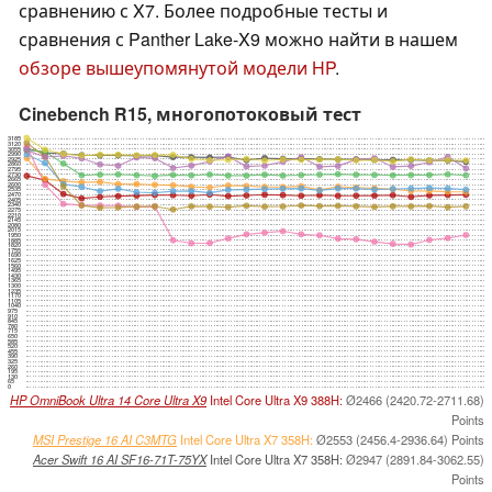
сравнению с X7. Более подробные тесты и
сравнения с Panther Lake-X9 можно найти в нашем
обзоре вышеупомянутой модели HP
.
Cinebench R15, многопотоковый тест
3185
3120
3055
2990
2925
2860
2795
2730
2665
2600
2535
2470
2405
2340
2275
2210
2145
2080
2015
1950
1885
1820
1755
1690
1625
1560
1495
1430
1365
1300
1235
1170
1105
1040
975
910
845
780
715
650
585
520
455
390
325
260
195
130
65
0
HP OmniBook Ultra 14 Core Ultra X9
Intel Core Ultra X9 388H:
Ø2466 (2420.72-2711.68)
Points
MSI Prestige 16 AI C3MTG
Intel Core Ultra X7 358H:
Ø2553 (2456.4-2936.64) Points
Acer Swift 16 AI SF16-71T-75YX
Intel Core Ultra X7 358H:
Ø2947 (2891.84-3062.55)
Points