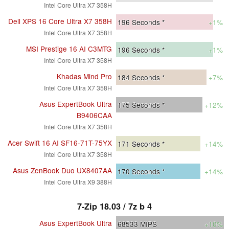
Intel Core Ultra X7 358H
Dell XPS 16 Core Ultra X7 358H
196
Seconds *
+1%
Intel Core Ultra X7 358H
MSI Prestige 16 AI C3MTG
196
Seconds *
+1%
Intel Core Ultra X7 358H
Khadas Mind Pro
184
Seconds *
+7%
Intel Core Ultra X7 358H
Asus ExpertBook Ultra
175
Seconds *
+12%
B9406CAA
Intel Core Ultra X7 358H
Acer Swift 16 AI SF16-71T-75YX
171
Seconds *
+14%
Intel Core Ultra X7 358H
Asus ZenBook Duo UX8407AA
170
Seconds *
+14%
Intel Core Ultra X9 388H
7-Zip 18.03 / 7z b 4
Asus ExpertBook Ultra
68533
MIPS
+10%