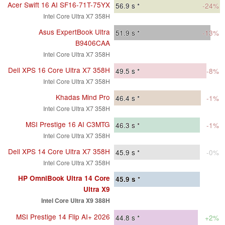
Acer Swift 16 AI SF16-71T-75YX
56.9
s *
-24%
Intel Core Ultra X7 358H
Asus ExpertBook Ultra
51.9
s *
-13%
B9406CAA
Intel Core Ultra X7 358H
Dell XPS 16 Core Ultra X7 358H
49.5
s *
-8%
Intel Core Ultra X7 358H
Khadas Mind Pro
46.4
s *
-1%
Intel Core Ultra X7 358H
MSI Prestige 16 AI C3MTG
46.3
s *
-1%
Intel Core Ultra X7 358H
Dell XPS 14 Core Ultra X7 358H
45.9
s *
-0%
Intel Core Ultra X7 358H
HP OmniBook Ultra 14 Core
45.9
s *
Ultra X9
Intel Core Ultra X9 388H
MSI Prestige 14 Flip AI+ 2026
44.8
s *
+2%