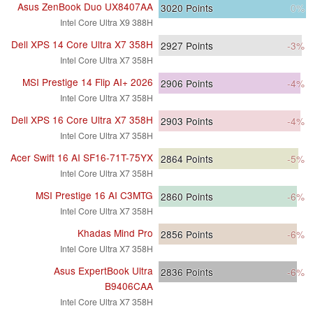
Asus ZenBook Duo UX8407AA
3020
Points
0%
Intel Core Ultra X9 388H
Dell XPS 14 Core Ultra X7 358H
2927
Points
-3%
Intel Core Ultra X7 358H
MSI Prestige 14 Flip AI+ 2026
2906
Points
-4%
Intel Core Ultra X7 358H
Dell XPS 16 Core Ultra X7 358H
2903
Points
-4%
Intel Core Ultra X7 358H
Acer Swift 16 AI SF16-71T-75YX
2864
Points
-5%
Intel Core Ultra X7 358H
MSI Prestige 16 AI C3MTG
2860
Points
-6%
Intel Core Ultra X7 358H
Khadas Mind Pro
2856
Points
-6%
Intel Core Ultra X7 358H
Asus ExpertBook Ultra
2836
Points
-6%
B9406CAA
Intel Core Ultra X7 358H