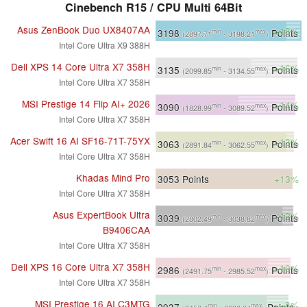
Cinebench R15 / CPU Multi 64Bit
Asus ZenBook Duo UX8407AA
+18%
3198
Points
min
max
(2897.71
- 3198.21
)
Intel Core Ultra X9 388H
Dell XPS 14 Core Ultra X7 358H
+16%
3135
Points
min
max
(2099.85
- 3134.55
)
Intel Core Ultra X7 358H
MSI Prestige 14 Flip AI+ 2026
+14%
3090
Points
min
max
(1828.99
- 3089.52
)
Intel Core Ultra X7 358H
Acer Swift 16 AI SF16-71T-75YX
+13%
3063
Points
min
max
(2891.84
- 3062.55
)
Intel Core Ultra X7 358H
Khadas Mind Pro
3053
Points
+13%
Intel Core Ultra X7 358H
Asus ExpertBook Ultra
+12%
3039
Points
min
max
(2802.49
- 3038.82
)
B9406CAA
Intel Core Ultra X7 358H
Dell XPS 16 Core Ultra X7 358H
+10%
2986
Points
min
max
(2491.75
- 2985.52
)
Intel Core Ultra X7 358H
MSI Prestige 16 AI C3MTG
+8%
2937
Points
min
max