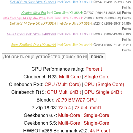
Dell XPS 16 Core Ultra X7 358H
Intel Core Ultra X7 358H:
Ø2543 (2491.75-2985.52)
Points
Khadas Mind Pro
Intel Core Ultra X7 358H:
Ø2737 (2694.51-3038.13) Points
MSI Prestige 14 Flip AI+ 2026
Intel Core Ultra X7 358H:
Ø2083 (1828.99-3089.52) Points
Dell XPS 14 Core Ultra X7 358H
Intel Core Ultra X7 358H:
Ø2340 (2099.85-3134.55)
Points
Asus ExpertBook Ultra B9406CAA
Intel Core Ultra X7 358H:
Ø2886 (2802.49-3038.82)
Points
Asus ZenBook Duo UX8407AA
Intel Core Ultra X9 388H:
Ø2951 (2897.71-3198.21)
Points
CPU Performance rating:
Percent
Cinebench R23:
Multi Core
|
Single Core
Cinebench R20:
CPU (Multi Core)
|
CPU (Single Core)
Cinebench R15:
CPU Multi 64Bit
|
CPU Single 64Bit
Blender:
v2.79 BMW27 CPU
7-Zip 18.03:
7z b 4
|
7z b 4 -mmt1
Geekbench 6.7:
Multi-Core
|
Single-Core
Geekbench 5.5:
Multi-Core
|
Single-Core
HWBOT x265 Benchmark v2.2:
4k Preset