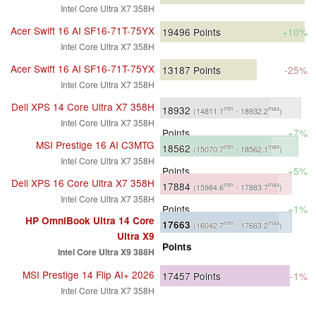
Intel Core Ultra X7 358H
Acer Swift 16 AI SF16-71T-75YX
19496
Points
+10%
Intel Core Ultra X7 358H
Acer Swift 16 AI SF16-71T-75YX
13187
Points
-25%
Intel Core Ultra X7 358H
Dell XPS 14 Core Ultra X7 358H
18932
min
max
(14811.1
- 18932.2
)
Intel Core Ultra X7 358H
Points
+7%
MSI Prestige 16 AI C3MTG
18562
min
max
(15070.7
- 18562.1
)
Intel Core Ultra X7 358H
Points
+5%
Dell XPS 16 Core Ultra X7 358H
17884
min
max
(15984.6
- 17883.7
)
Intel Core Ultra X7 358H
Points
+1%
HP OmniBook Ultra 14 Core
17663
min
max
(16042.7
- 17663.2
)
Ultra X9
Points
Intel Core Ultra X9 388H
MSI Prestige 14 Flip AI+ 2026
17457
Points
-1%
Intel Core Ultra X7 358H