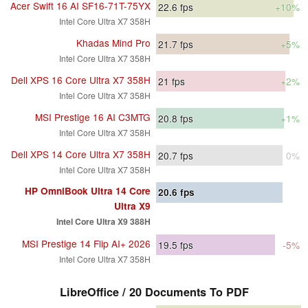
Acer Swift 16 AI SF16-71T-75YX
22.6
fps
+10%
Intel Core Ultra X7 358H
Khadas Mind Pro
21.7
fps
+5%
Intel Core Ultra X7 358H
Dell XPS 16 Core Ultra X7 358H
21
fps
+2%
Intel Core Ultra X7 358H
MSI Prestige 16 AI C3MTG
20.8
fps
+1%
Intel Core Ultra X7 358H
Dell XPS 14 Core Ultra X7 358H
20.7
fps
0%
Intel Core Ultra X7 358H
HP OmniBook Ultra 14 Core
20.6
fps
Ultra X9
Intel Core Ultra X9 388H
MSI Prestige 14 Flip AI+ 2026
19.5
fps
-5%
Intel Core Ultra X7 358H
LibreOffice / 20 Documents To PDF