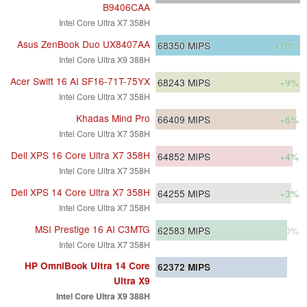
B9406CAA
Intel Core Ultra X7 358H
Asus ZenBook Duo UX8407AA
68350
MIPS
+10%
Intel Core Ultra X9 388H
Acer Swift 16 AI SF16-71T-75YX
68243
MIPS
+9%
Intel Core Ultra X7 358H
Khadas Mind Pro
66409
MIPS
+6%
Intel Core Ultra X7 358H
Dell XPS 16 Core Ultra X7 358H
64852
MIPS
+4%
Intel Core Ultra X7 358H
Dell XPS 14 Core Ultra X7 358H
64255
MIPS
+3%
Intel Core Ultra X7 358H
MSI Prestige 16 AI C3MTG
62583
MIPS
0%
Intel Core Ultra X7 358H
HP OmniBook Ultra 14 Core
62372
MIPS
Ultra X9
Intel Core Ultra X9 388H