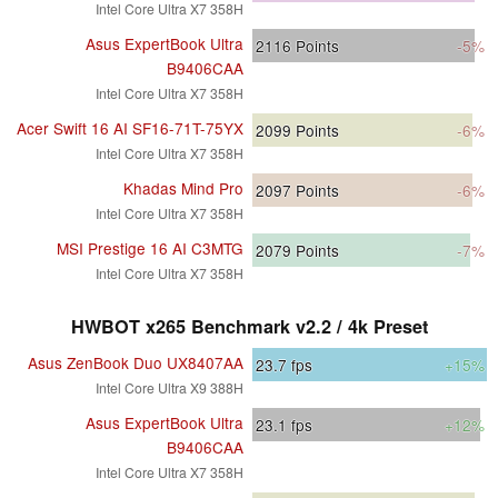
Intel Core Ultra X7 358H
Asus ExpertBook Ultra
2116
Points
-5%
B9406CAA
Intel Core Ultra X7 358H
Acer Swift 16 AI SF16-71T-75YX
2099
Points
-6%
Intel Core Ultra X7 358H
Khadas Mind Pro
2097
Points
-6%
Intel Core Ultra X7 358H
MSI Prestige 16 AI C3MTG
2079
Points
-7%
Intel Core Ultra X7 358H
HWBOT x265 Benchmark v2.2 / 4k Preset
Asus ZenBook Duo UX8407AA
23.7
fps
+15%
Intel Core Ultra X9 388H
Asus ExpertBook Ultra
23.1
fps
+12%
B9406CAA
Intel Core Ultra X7 358H