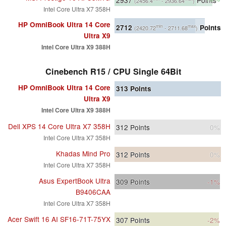
(2456.4
- 2936.64
)
Intel Core Ultra X7 358H
HP OmniBook Ultra 14 Core
2712
Points
min
max
(2420.72
- 2711.68
)
Ultra X9
Intel Core Ultra X9 388H
Cinebench R15 / CPU Single 64Bit
HP OmniBook Ultra 14 Core
313
Points
Ultra X9
Intel Core Ultra X9 388H
Dell XPS 14 Core Ultra X7 358H
312
Points
0%
Intel Core Ultra X7 358H
Khadas Mind Pro
312
Points
0%
Intel Core Ultra X7 358H
Asus ExpertBook Ultra
309
Points
-1%
B9406CAA
Intel Core Ultra X7 358H
Acer Swift 16 AI SF16-71T-75YX
307
Points
-2%