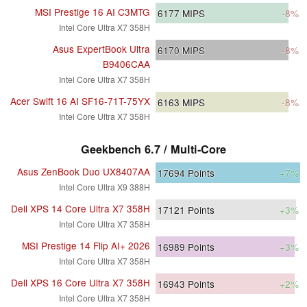
MSI Prestige 16 AI C3MTG
6177
MIPS
-8%
Intel Core Ultra X7 358H
Asus ExpertBook Ultra
6170
MIPS
-8%
B9406CAA
Intel Core Ultra X7 358H
Acer Swift 16 AI SF16-71T-75YX
6163
MIPS
-8%
Intel Core Ultra X7 358H
Geekbench 6.7 / Multi-Core
Asus ZenBook Duo UX8407AA
17694
Points
+7%
Intel Core Ultra X9 388H
Dell XPS 14 Core Ultra X7 358H
17121
Points
+3%
Intel Core Ultra X7 358H
MSI Prestige 14 Flip AI+ 2026
16989
Points
+3%
Intel Core Ultra X7 358H
Dell XPS 16 Core Ultra X7 358H
16943
Points
+2%
Intel Core Ultra X7 358H