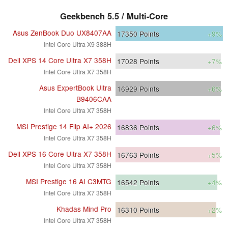
Geekbench 5.5 / Multi-Core
Asus ZenBook Duo UX8407AA
17350
Points
+9%
Intel Core Ultra X9 388H
Dell XPS 14 Core Ultra X7 358H
17028
Points
+7%
Intel Core Ultra X7 358H
Asus ExpertBook Ultra
16929
Points
+6%
B9406CAA
Intel Core Ultra X7 358H
MSI Prestige 14 Flip AI+ 2026
16836
Points
+6%
Intel Core Ultra X7 358H
Dell XPS 16 Core Ultra X7 358H
16763
Points
+5%
Intel Core Ultra X7 358H
MSI Prestige 16 AI C3MTG
16542
Points
+4%
Intel Core Ultra X7 358H
Khadas Mind Pro
16310
Points
+2%
Intel Core Ultra X7 358H