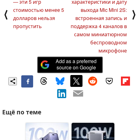
— эти 5 игр
характеристики и дату
стоимостью менее 5
выхода Mic Mini 2S:
⟨
⟩
долларов нельзя
встроенная запись и
пропустить
поддержка 4 каналов в
самом миниатюрном
беспроводном
микрофоне
Add as a preferred
source on Google
Ещё по теме