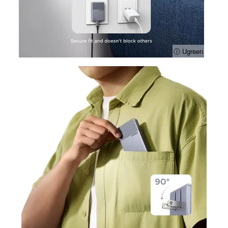
ⓘ Ugreen