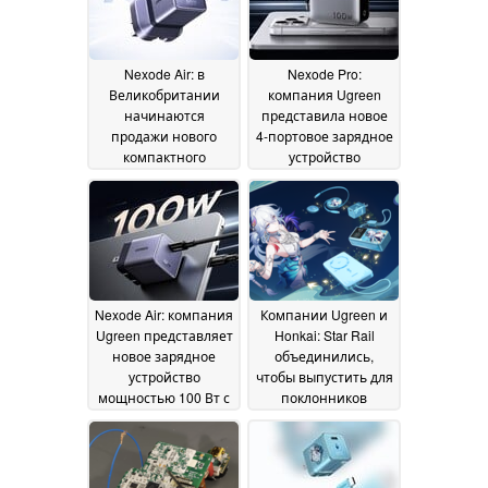
Nexode Air: в
Nexode Pro:
Великобритании
компания Ugreen
начинаются
представила новое
продажи нового
4-портовое зарядное
компактного
устройство
зарядного
мощностью 100 Вт с
устройства GaN
интеллектуальным
мощностью 100 Вт
дисплеем
02 July 2026
от компании Ugreen
08 July 2026
Nexode Air: компания
Компании Ugreen и
Ugreen представляет
Honkai: Star Rail
новое зарядное
объединились,
устройство
чтобы выпустить для
мощностью 100 Вт с
поклонников
компактным
аксессуары,
дизайном
посвящённые
01 July 2026
персонажу Яо Гуану
30 June 2026