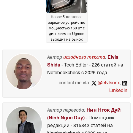
также магнитной
подставкой
12 June
2026
Новое 5-портовое
зарядное устройство
мощностью 160 Вт с
дисплеем от Ugreen
выходит на рынок
США
09 June 2026
Автор
исходного текста
:
Elvis
Shida
- Tech Editor
- 226 статей на
Notebookcheck
c 2025 года
contact me via:
@elvisonx
,
LinkedIn
Автор перевода:
Нин Нгок Дуй
(Ninh Ngoc Duy)
- Помощник
редакции
- 815842 статей на
Notebookcheck
c 2008 года