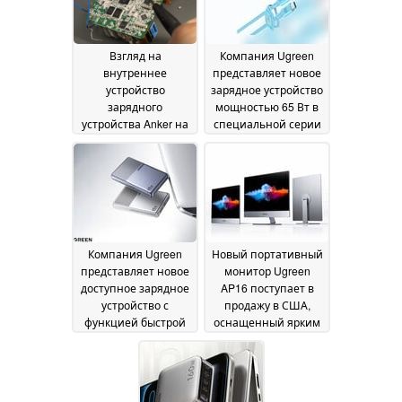
Взгляд на
Компания Ugreen
внутреннее
представляет новое
устройство
зарядное устройство
зарядного
мощностью 65 Вт в
устройства Anker на
специальной серии
основе GaN
с компактным
29 June
дизайном
2026
24 June 2026
Компания Ugreen
Новый портативный
представляет новое
монитор Ugreen
доступное зарядное
AP16 поступает в
устройство с
продажу в США,
функцией быстрой
оснащенный ярким
зарядки мощностью
дисплеем с
65 Вт и тонким
разрешением 2,5K и
корпусом
частотой
20 June 2026
обновления 165 Гц, а