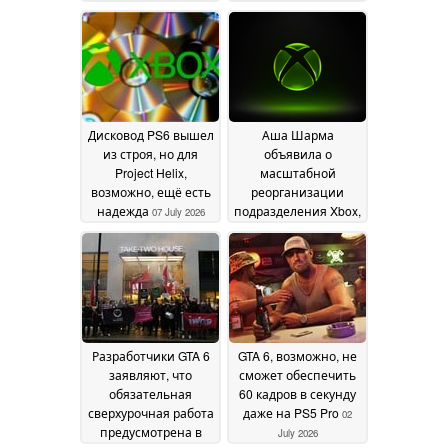
исчезновение
«Fallout» в связи с
физических игр
отменой проекта
приводит к
«Avowed 2»
09 July 2026
сокращению
количества
выгодных
предложений
15 July
Дисковод PS6 вышел
Аша Шарма
2026
из строя, но для
объявила о
Project Helix,
масштабной
возможно, ещё есть
реорганизации
надежда
подразделения Xbox,
07 July 2026
которая повлечет за
собой новые
увольнения
07 July
2026
Разработчики GTA 6
GTA 6, возможно, не
заявляют, что
сможет обеспечить
обязательная
60 кадров в секунду
сверхурочная работа
даже на PS5 Pro
02
предусмотрена в
July 2026