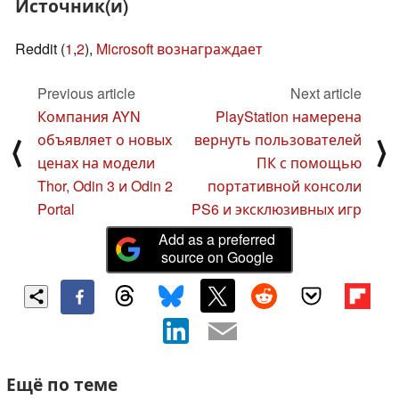
Источник(и)
Reddit (
1
,
2
),
Microsoft вознаграждает
Previous article
Next article
Компания AYN
PlayStation намерена
объявляет о новых
вернуть пользователей
⟨
⟩
ценах на модели
ПК с помощью
Thor, Odin 3 и Odin 2
портативной консоли
Portal
PS6 и эксклюзивных игр
Add as a preferred
source on Google
Ещё по теме