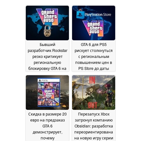
Бывший
GTA 6 для PS5
разработчик Rockstar
рискует столкнуться
резко критикует
с региональным
региональную
повышением цен в
блокировку GTA 6 на
PS Store до даты
PS5 и выступает в
выпуска, в
защиту дисков,
результате чего
однако не возлагает
физическая версия
вину на студию
станет дешевле
30 July
19
2026
July 2026
Скидка в размере 20
Перезапуск Xbox
евро на предзаказ
затронул компанию
GTA 6
Obsidian: разработка
демонстрирует,
переориентирована
почему
на новую игру серии