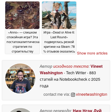
контрактах с Rockstar
06 July 2026
«Anno» — слишком
Игра «Dead or Alive 6:
спокойная игра? Эта
Last Round»
постапокалиптическая
подверглась резкой
стратегия по
критике на Steam: 78
строительству
% отзывов оказались
Show more articles
городов теперь
отрицательными
30
стоит всего 2,50
June 2026
доллара вместо 25
Автор
исходного текста
:
Vineet
долларов в Steam
01
Washington
- Tech Writer
- 883
July 2026
статей на Notebookcheck
c 2025
года
contact me via:
vineetwashington
Автор перевода:
Нин Нгок Дуй