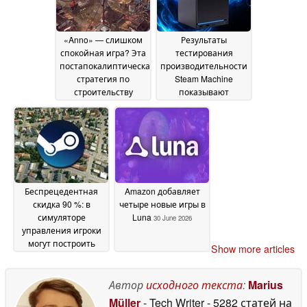
«Anno» — слишком
Результаты
спокойная игра? Эта
тестирования
постапокалиптическая
производительности
стратегия по
Steam Machine
строительству
показывают
городов теперь
снижение
стоит всего 2,50
производительности
доллара вместо 25
на 20 % при
долларов в Steam
отсутствии
01
двухканальной
July 2026
памяти
01 July 2026
Беспрецедентная
Amazon добавляет
скидка 90 %: в
четыре новые игры в
симуляторе
Luna
30 June 2026
управления игроки
могут построить
Show more articles
транспортную
империю всего за 3
доллара
Автор
исходного текста
:
Marius
30 June 2026
Müller
- Tech Writer
- 5282 статей на