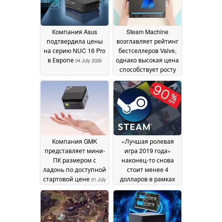
схожий с
консольным
04 July
2026
Компания Asus
Steam Machine
подтвердила цены
возглавляет рейтинг
на серию NUC 16 Pro
бестселлеров Valve,
в Европе
однако высокая цена
04 July 2026
способствует росту
популярности мини-
ПК
03 July 2026
Компания GMK
«Лучшая ролевая
представляет мини-
игра 2019 года»
ПК размером с
наконец-то снова
ладонь по доступной
стоит менее 4
стартовой цене
долларов в рамках
01 July
летней распродажи
2026
Steam
01 July 2026