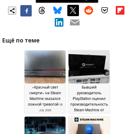
Ещё по теме
«Красный свет
Бывший
смерти» на Steam
руководитель
Machine оказался
PlayStation оценил
ложной тревогой
производительность
08
Steam Machine от
July 2026
Valve как «ничего
особенного», при
этом высоко оценив
ее игровой опыт,