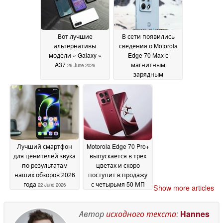
Вот лучшие
В сети появились
альтернативы
сведения о Motorola
модели « Galaxy »
Edge 70 Max с
A37
магнитным
26 June 2026
зарядным
устройством Qi2 и
процессором
Snapdragon 8 Gen 5
23
June 2026
Лучший смартфон
Motorola Edge 70 Pro+
для ценителей звука
выпускается в трех
по результатам
цветах и скоро
наших обзоров 2026
поступит в продажу
года
с четырьмя 50 МП
22 June 2026
Show more articles
камерами
25 May 2026
Автор
исходного текста
:
Hannes