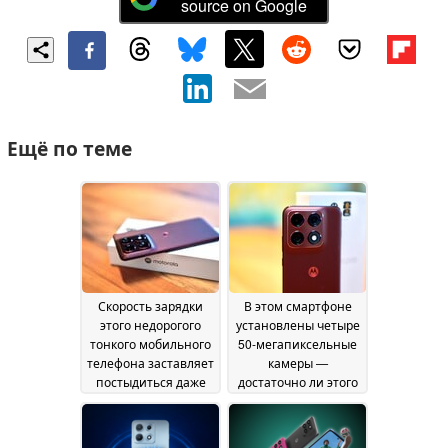
source on Google
Ещё по теме
Скорость зарядки
В этом смартфоне
этого недорогого
установлены четыре
тонкого мобильного
50-мегапиксельные
телефона заставляет
камеры —
постыдиться даже
достаточно ли этого
iPhone от Apple
для получения
15 July
качественных
2026
фотографий?
15 July