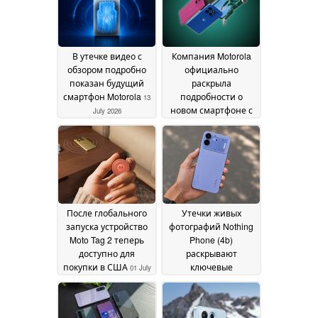
2026
В утечке видео с
Компания Motorola
обзором подробно
официально
показан будущий
раскрыла
смартфон Motorola
подробности о
13
новом смартфоне с
July 2026
разъемом для
наушников 3,5 мм
ещё до его запуска
06
July 2026
После глобального
Утечки живых
запуска устройство
фотографий Nothing
Moto Tag 2 теперь
Phone (4b)
доступно для
раскрывают
покупки в США
ключевые
01 July
технические
2026
характеристики
30
June 2026