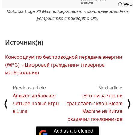
ⓘ WPC
Motorola Edge 70 Max поддерживает магнитные зарядные
устройства стандарта Qi2.
Источник(и)
Консорциум по беспроводной передаче энергии
(WPC)
|
«Цифровой гражданин» (тизерное
изображение)
Previous article
Next article
Amazon добавляет
«Это ни за что не
⟨
⟩
четыре новые игры
сработает»: клон Steam
в Luna
Machine из Китая
озадачил поклонников
Add as a preferred