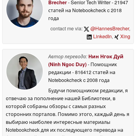
Brecher
- Senior Tech Writer
- 21947
статей на Notebookcheck
c 2018
года
contact me via:
@HannesBrecher
,
LinkedIn
,
Xing
Автор перевода:
Нин Нгок Дуй
(Ninh Ngoc Duy)
- Помощник
редакции
- 816412 статей на
Notebookcheck
c 2008 года
Будучи помощником редакции, я
отвечаю за пополнение нашей Библиотеки, в
которой собраны обзоры с самых разных
сторонних порталов. Помимо этого, каждый день я
выбираю наиболее интересные материалы
Notebookcheck для их последующего перевода на