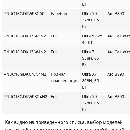
Вт
RNUC16GDKW96C002
Баребон
Ultra X9
Arc B390
378H, 65
Вт
RNUC16GDKU5663N2
Full
Ultra 5 325,
Arc Graphic
45 Вт
RNUC16GDKU7684N2
Full
Ultra 7
Arc Graphic
356H, 65
Вт
RNUC16GDKX76C4N2
Полная
Ultra X7
Arc B390
комплектация
358H, 65
Вт
RNUC16GDKW96C4N2
Full
Ultra X9
Arc B390
378H, 65
Вт
Как видно из приведенного списка, выбор моделей
весьма обширен: он варьируется от самой базовой