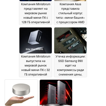
Компания Minisforum
Компания Asus
представляет на
представила
мировом рынке
стильный корпус
новый мини-ПК с
типа «мини-башня»
128 ГБ оперативной
с процессором AMD
памяти и
Ryzen и передней
процессором Intel
панелью из дерева
Panther Lake
или ткани
09 July
08 July 2026
2026
Компания Minisforum
Утечка информации:
выпустила на
SSD Samsung 990
мировой рынок
идет на
новый мини-ПК с 32
компромиссы ради
ГБ оперативной
снижения цены,
памяти и 2,5-
несмотря на кризис
гигабитным Ethernet-
на рынке DRAM
06 July
интерфейсом
07 July
2026
2026