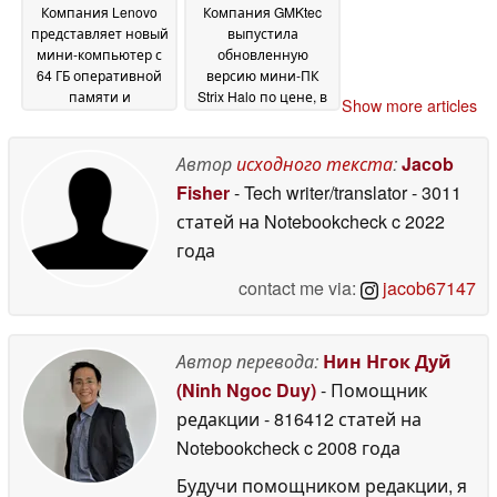
Компания Lenovo
Компания GMKtec
представляет новый
выпустила
мини-компьютер с
обновленную
64 ГБ оперативной
версию мини-ПК
памяти и
Strix Halo по цене, в
Show more articles
процессором Intel
два раза
Panther Lake
превышающей
06 July
прежнюю
Автор
исходного текста
:
Jacob
2026
06 July 2026
Fisher
- Tech writer/translator
- 3011
статей на Notebookcheck
c 2022
года
contact me via:
jacob67147
Автор перевода:
Нин Нгок Дуй
(Ninh Ngoc Duy)
- Помощник
редакции
- 816412 статей на
Notebookcheck
c 2008 года
Будучи помощником редакции, я