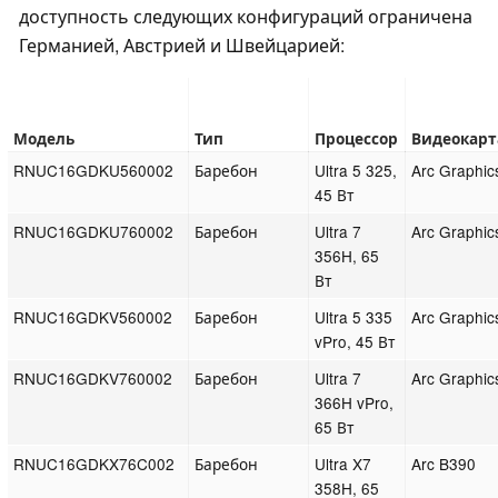
доступность следующих конфигураций ограничена
Германией, Австрией и Швейцарией:
Модель
Тип
Процессор
Видеокарт
RNUC16GDKU560002
Баребон
Ultra 5 325,
Arc Graphic
45 Вт
RNUC16GDKU760002
Баребон
Ultra 7
Arc Graphic
356H, 65
Вт
RNUC16GDKV560002
Баребон
Ultra 5 335
Arc Graphic
vPro, 45 Вт
RNUC16GDKV760002
Баребон
Ultra 7
Arc Graphic
366H vPro,
65 Вт
RNUC16GDKX76C002
Баребон
Ultra X7
Arc B390
358H, 65