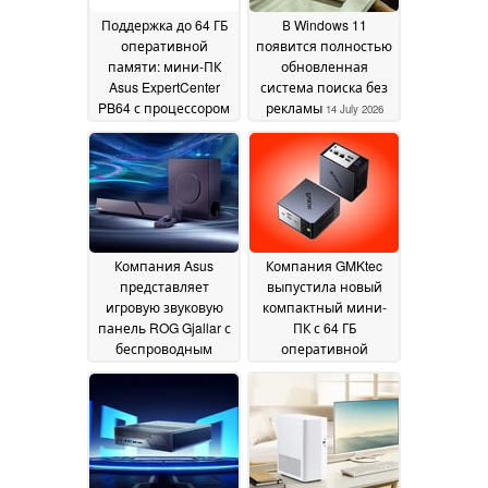
Поддержка до 64 ГБ
В Windows 11
оперативной
появится полностью
памяти: мини-ПК
обновленная
Asus ExpertCenter
система поиска без
PB64 с процессором
рекламы
14 July 2026
Core Ultra 7 уже в
продаже
16 July 2026
Компания Asus
Компания GMKtec
представляет
выпустила новый
игровую звуковую
компактный мини-
панель ROG Gjallar с
ПК с 64 ГБ
беспроводным
оперативной
сабвуфером и
памяти и
центром управления
интерфейсом
аудио
OCuLink
10 July 2026
09 July 2026