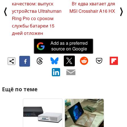
качеством: выпуск
Вт едва хватает для
⟨
⟩
устройства Ultrahuman
MSI Crosshair A16 HX
Ring Pro со сроком
службы батареи 15
дней отложен
Add as a preferred
source on Google
Ещё по теме