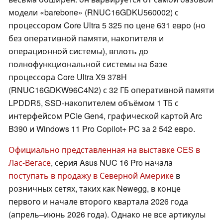
модели «barebone» (RNUC16GDKU560002) с
процессором Core Ultra 5 325 по цене 631 евро (но
без оперативной памяти, накопителя и
операционной системы), вплоть до
полнофункциональной системы на базе
процессора Core Ultra X9 378H
(RNUC16GDKW96C4N2) с 32 ГБ оперативной памяти
LPDDR5, SSD-накопителем объёмом 1 ТБ с
интерфейсом PCIe Gen4, графической картой Arc
B390 и Windows 11 Pro Copilot+ PC за 2 542 евро.
Официально представленная на выставке CES в
Лас-Вегасе
, серия Asus NUC 16 Pro начала
поступать в продажу в Северной Америке
в
розничных сетях, таких как Newegg, в конце
первого и начале второго квартала 2026 года
(апрель–июнь 2026 года). Однако не все артикулы