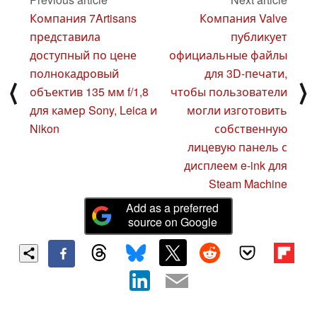
Компания 7Artisans
Компания Valve
представила
публикует
доступный по цене
официальные файлы
полнокадровый
для 3D-печати,
⟨
⟩
объектив 135 мм f/1,8
чтобы пользователи
для камер Sony, Leica и
могли изготовить
Nikon
собственную
лицевую панель с
дисплеем e-ink для
Steam Machine
Add as a preferred
source on Google