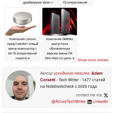
драйверами Valve
ГБ оперативной
07
памяти и 2,5-
July 2026
гигабитным Ethernet-
интерфейсом
07 July
2026
Компания Lenovo
Компания GMKtec
представляет новый
выпустила
мини-компьютер с
обновленную
64 ГБ оперативной
версию мини-ПК
памяти и
Strix Halo по цене, в
Show more articles
процессором Intel
два раза
Panther Lake
превышающей
06 July
прежнюю
Автор
исходного текста
:
Adam
2026
06 July 2026
Corsetti
- Tech Writer
- 1477 статей
на Notebookcheck
c 2025 года
contact me via:
@ACorsTechWriter
,
LinkedIn