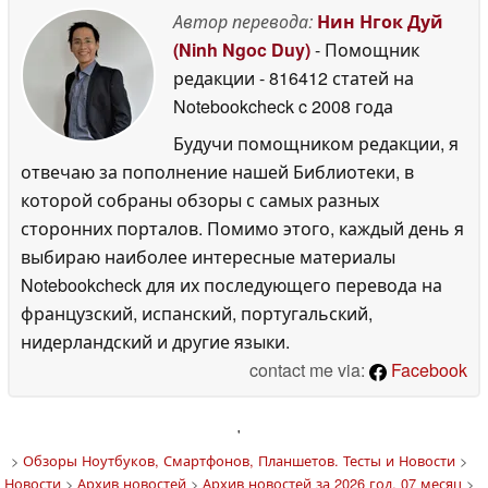
Автор перевода:
Нин Нгок Дуй
(Ninh Ngoc Duy)
- Помощник
редакции
- 816412 статей на
Notebookcheck
c 2008 года
Будучи помощником редакции, я
отвечаю за пополнение нашей Библиотеки, в
которой собраны обзоры с самых разных
сторонних порталов. Помимо этого, каждый день я
выбираю наиболее интересные материалы
Notebookcheck для их последующего перевода на
французский, испанский, португальский,
нидерландский и другие языки.
contact me via:
Facebook
'
>
Обзоры Ноутбуков, Смартфонов, Планшетов. Тесты и Новости
>
Новости
>
Архив новостей
>
Архив новостей за 2026 год, 07 месяц
>