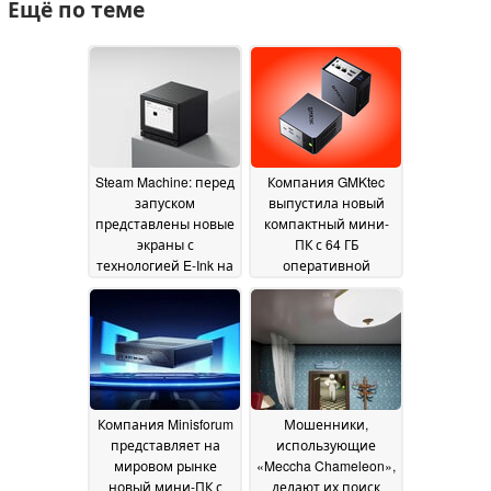
Ещё по теме
Steam Machine: перед
Компания GMKtec
запуском
выпустила новый
представлены новые
компактный мини-
экраны с
ПК с 64 ГБ
технологией E-Ink на
оперативной
передней панели
памяти и
10
интерфейсом
July 2026
OCuLink
09 July 2026
Компания Minisforum
Мошенники,
представляет на
использующие
мировом рынке
«Meccha Chameleon»,
новый мини-ПК с
делают их поиск