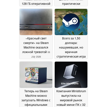
128 ГБ оперативной
практически
памяти и
невозможным
08 July
процессором Intel
2026
Panther Lake
09 July
2026
«Красный свет
Всего за 1,50
смерти» на Steam
доллара:
Machine оказался
нашумевшая, но
ложной тревогой
мрачная
08
стратегическая игра
July 2026
достигла новой
рекордной низкой
цены в Steam
08 July
2026
Теперь на Steam
Компания Minisforum
Machine можно
выпустила на
запускать Windows с
мировой рынок
официальными
новый мини-ПК с 32