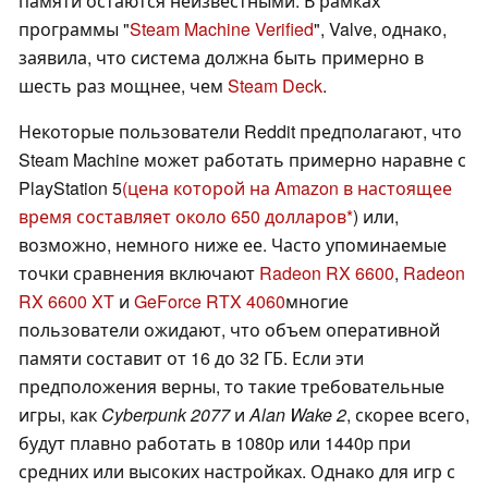
памяти остаются неизвестными. В рамках
программы "
Steam Machine Verified
", Valve, однако,
заявила, что система должна быть примерно в
шесть раз мощнее, чем
Steam Deck
.
Некоторые пользователи Reddit предполагают, что
Steam Machine может работать примерно наравне с
PlayStation 5
(цена которой на Amazon в настоящее
время составляет около 650 долларов
) или,
возможно, немного ниже ее. Часто упоминаемые
точки сравнения включают
Radeon RX 6600
,
Radeon
RX 6600 XT
и
GeForce RTX 4060
многие
пользователи ожидают, что объем оперативной
памяти составит от 16 до 32 ГБ. Если эти
предположения верны, то такие требовательные
игры, как
Cyberpunk 2077
и
Alan Wake 2
, скорее всего,
будут плавно работать в 1080p или 1440p при
средних или высоких настройках. Однако для игр с