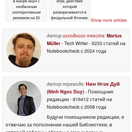
в жанре экшн с
игра, действие
необычным
которой
кооперативным
разворачивается в
режимом на 33
феодальной Японии,
Show more articles
игроков вышла в
получила 96 %
Steam и получила
положительных
«очень
отзывов и сейчас
Автор
исходного текста
:
Marius
положительные»
продается в Steam со
Müller
- Tech Writer
- 5233 статей на
отзывы, а также
скидкой 90 %
12 June
Notebookcheck
c 2024 года
предлагается со
2026
скидкой 33 % в честь
запуска
12 June 2026
Автор перевода:
Нин Нгок Дуй
(Ninh Ngoc Duy)
- Помощник
редакции
- 816412 статей на
Notebookcheck
c 2008 года
Будучи помощником редакции, я
отвечаю за пополнение нашей Библиотеки, в