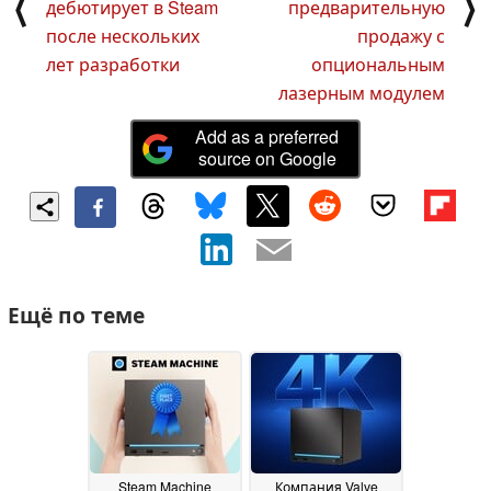
⟨
⟩
дебютирует в Steam
предварительную
после нескольких
продажу с
лет разработки
опциональным
лазерным модулем
Add as a preferred
source on Google
Ещё по теме
Steam Machine
Компания Valve