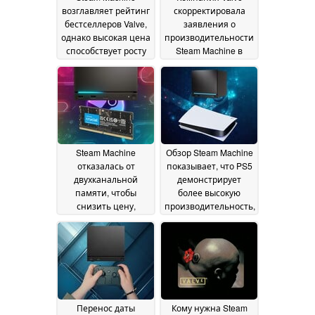
возглавляет рейтинг
скорректировала
бестселлеров Valve,
заявления о
однако высокая цена
производительности
способствует росту
Steam Machine в
популярности мини-
разрешении 4K,
ПК
поскольку в обзорах
03 July 2026
подвергается
сомнению цена
26
June 2026
Steam Machine
Обзор Steam Machine
отказалась от
показывает, что PS5
двухканальной
демонстрирует
памяти, чтобы
более высокую
снизить цену,
производительность,
однако технические
чем игровой ПК от
характеристики
Valve
23 June 2026
ограничивают
производительность
23 June 2026
Перенос даты
Кому нужна Steam