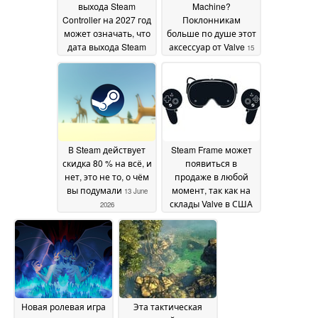
выхода Steam
Machine?
Controller на 2027 год
Поклонникам
может означать, что
больше по душе этот
дата выхода Steam
аксессуар от Valve
15
Machine не
June 2026
оправдает
ожиданий
19 June 2026
В Steam действует
Steam Frame может
скидка 80 % на всё, и
появиться в
нет, это не то, о чём
продаже в любой
вы подумали
момент, так как на
13 June
склады Valve в США
2026
поступают новые
партии товара
13 June
2026
Новая ролевая игра
Эта тактическая